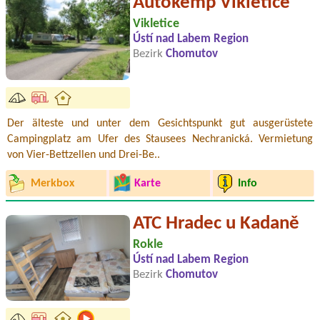
Autokemp Vikletice
Vikletice
Ústí nad Labem Region
Bezirk
Chomutov
Der älteste und unter dem Gesichtspunkt gut ausgerüstete
Campingplatz am Ufer des Stausees Nechranická. Vermietung
von Vier-Bettzellen und Drei-Be..
Merkbox
Karte
Info
ATC Hradec u Kadaně
Rokle
Ústí nad Labem Region
Bezirk
Chomutov