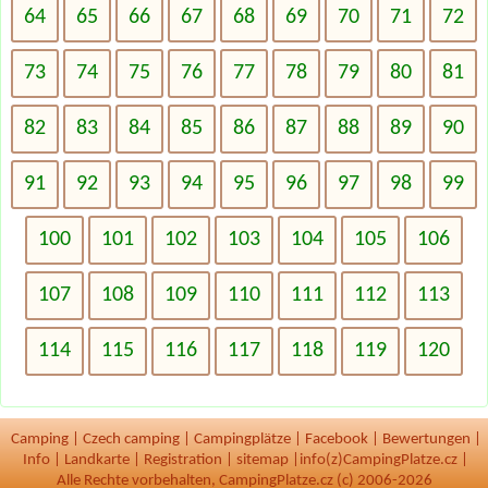
64
65
66
67
68
69
70
71
72
73
74
75
76
77
78
79
80
81
82
83
84
85
86
87
88
89
90
91
92
93
94
95
96
97
98
99
100
101
102
103
104
105
106
107
108
109
110
111
112
113
114
115
116
117
118
119
120
Camping
|
Czech camping
|
Campingplätze
|
Facebook
|
Bewertungen
|
Info
|
Landkarte
|
Registration
|
sitemap
|
info(z)CampingPlatze.cz |
Alle Rechte vorbehalten, CampingPlatze.cz (c) 2006-2026