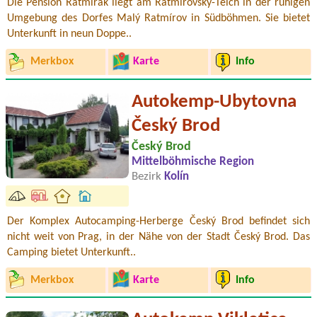
Die Pension Ratmírák liegt am Ratmírovský-Teich in der ruhigen
Umgebung des Dorfes Malý Ratmírov in Südböhmen. Sie bietet
Unterkunft in neun Doppe..
Merkbox
Karte
Info
Autokemp-Ubytovna
Český Brod
Český Brod
Mittelböhmische Region
Bezirk
Kolín
Der Komplex Autocamping-Herberge Český Brod befindet sich
nicht weit von Prag, in der Nähe von der Stadt Český Brod. Das
Camping bietet Unterkunft..
Merkbox
Karte
Info