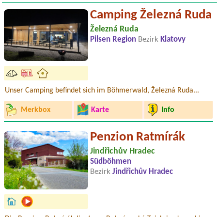
Camping Železná Ruda
Železná Ruda
Pilsen Region
Bezirk
Klatovy
Unser Camping befindet sich im Böhmerwald, Železná Ruda...
Merkbox
Karte
Info
Penzion Ratmírák
Jindřichův Hradec
Südböhmen
Bezirk
Jindřichův Hradec