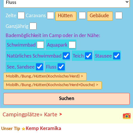
Zelte
Caravans
Hütten
Gebäude
Ganzjährig
Bademöglichkeit im Camp oder in der Nähe:
Schwimmbad
Aquapark
Natürliches Schwimmbad
Teich
Stausee
See, Sandsee
Fluss
Mobilh./Bung./Hütten(Kochnische/Herd) >
Mobilh./Bung./Hütten(Kochnische/Herd+Dusche) >
Suchen
>
Campingplätze»
Karte
Kemp Keramika
Unser Tip