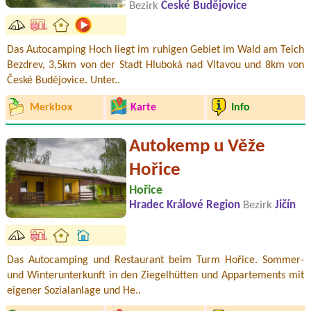
Bezirk
České Budějovice
Das Autocamping Hoch liegt im ruhigen Gebiet im Wald am Teich
Bezdrev, 3,5km von der Stadt Hluboká nad Vltavou und 8km von
České Budějovice. Unter..
Merkbox
Karte
Info
Autokemp u Věže
Hořice
Hořice
Hradec Králové Region
Bezirk
Jičín
Das Autocamping und Restaurant beim Turm Hořice. Sommer-
und Winterunterkunft in den Ziegelhütten und Appartements mit
eigener Sozialanlage und He..