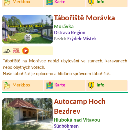
Merkbox
Karte
Info
Tábořiště Morávka
Morávka
Ostrava Region
Bezirk
Frýdek-Místek
Tábořiště na Morávce nabízí ubytování ve stanech, karavanech
nebo obytných vozech.
Naše tábořiště je oploceno a hlídáno správcem tábořiště..
Merkbox
Karte
Info
Autocamp Hoch
Bezdrev
Hluboká nad Vltavou
Südböhmen