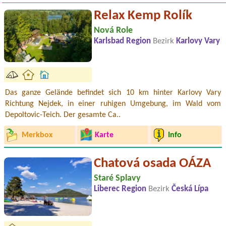
Relax Kemp Rolík
Nová Role
Karlsbad Region
Bezirk
Karlovy Vary
Das ganze Gelände befindet sich 10 km hinter Karlovy Vary
Richtung Nejdek, in einer ruhigen Umgebung, im Wald vom
Depoltovic-Teich. Der gesamte Ca..
Merkbox
Karte
Info
Chatová osada OÁZA
Staré Splavy
Liberec Region
Bezirk
Česká Lípa