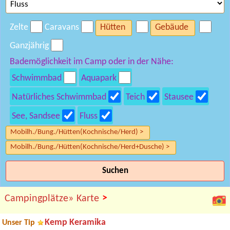
Zelte
Caravans
Hütten
Gebäude
Ganzjährig
Bademöglichkeit im Camp oder in der Nähe:
Schwimmbad
Aquapark
Natürliches Schwimmbad
Teich
Stausee
See, Sandsee
Fluss
Mobilh./Bung./Hütten(Kochnische/Herd) >
Mobilh./Bung./Hütten(Kochnische/Herd+Dusche) >
Suchen
>
Campingplätze»
Karte
Kemp Keramika
Unser Tip