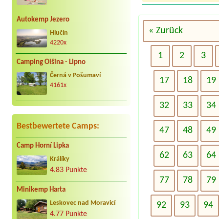
Autokemp Jezero
« Zurück
Hlučín
4220x
1
2
3
Camping Olšina - Lipno
Černá v Pošumaví
17
18
19
4161x
32
33
34
Bestbewertete Camps:
47
48
49
Camp Horní Lipka
62
63
64
Králíky
4.83 Punkte
77
78
79
Minikemp Harta
Leskovec nad Moravicí
92
93
94
4.77 Punkte