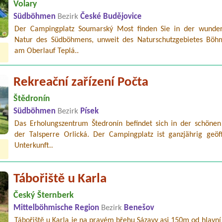
Volary
Südböhmen
Bezirk
České Budějovice
Der Campingplatz Soumarský Most finden Sie in der wunde
Natur des Südböhmens, unweit des Naturschutzgebietes Böh
am Oberlauf Teplá..
Rekreační zařízení Počta
Štědronín
Südböhmen
Bezirk
Písek
Das Erholungszentrum Štedronín befindet sich in der schöne
der Talsperre Orlická. Der Campingplatz ist ganzjährig geöff
Unterkunft..
Tábořiště u Karla
Český Šternberk
Mittelböhmische Region
Bezirk
Benešov
Tábořiště u Karla je na pravém břehu Sázavy asi 150m od hlavní