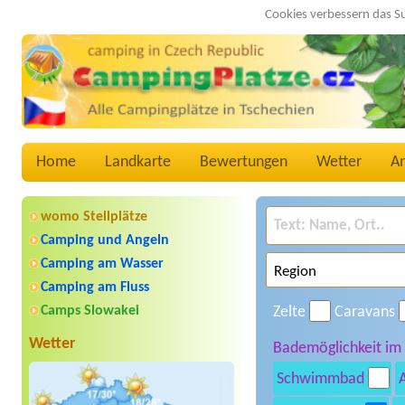
Cookies verbessern das S
Home
Landkarte
Bewertungen
Wetter
A
womo Stellplätze
Camping und Angeln
Camping am Wasser
Camping am Fluss
Camps Slowakei
Zelte
Caravans
Wetter
Bademöglichkeit im
Schwimmbad