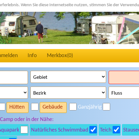
urferlebnis. Wenn Sie diese Internetseite nutzen, stimmen Sie der Verwen
nmelden
Info
Merkbox(
0
)
Hütten
Gebäude
Ganzjährig
 Camp oder in der Nähe:
Aquapark
Natürliches Schwimmbad
Teich
Stause