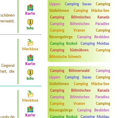
Lippen
Camping Sasau
Camping
Termin ab 2026-07-31 |
Stanové
tábořiště Petrův palouk
Südböhmen
Camping Mácha-See
4 osoby
Karte
rschönen
Camping Böhmisches Kanada
merwald,
Termin ab |
Camping Böhmisches Paradies
Info
Termin ab 2026-08-13 |
Kemp Josef
Camping Vranov
Camping
4 stany 8 dospelych, 8 detiEl. Přípojka
Riesengebirge
Camping Beskiden
Termin ab 2026-09-04 |
Autocamping
Camping Rozkoš
Camping Moldau
Antýgl
Merkbox
Camping Südmähren
Camping
1.místo velký stan + 2.osobyelektrická
přípojka
Böhmische Schweiz
Karte
n Gegend
Camping Böhmerwald
Camping
net, die
Lippen
Camping Sasau
Camping
Info
Südböhmen
Camping Mácha-See
Camping Böhmisches Kanada
Camping Böhmisches Paradies
Merkbox
Camping Vranov
Camping
Riesengebirge
Camping Beskiden
Aneta Melicharová
***
Karte
Byli jsme zde v týdnu od 25.7. do 1.8.
 cesty do
Camping Rozkoš
Camping Moldau