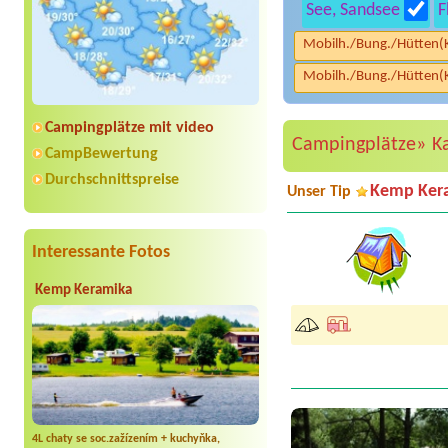
See, Sandsee
F
Mobilh./Bung./Hütten(
Mobilh./Bung./Hütten(
Campingplätze mit video
Campingplätze»
K
CampBewertung
Durchschnittspreise
Kemp Ker
Unser Tip
Interessante Fotos
Kemp Keramika
4L chaty se soc.zažízením + kuchyňka,