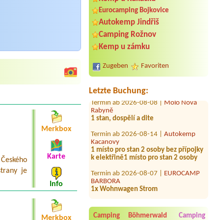
Eurocamping Bojkovice
Autokemp Jindřiš
Termin ab 2026-08-17 |
Kemp u Jezu
Camping Rožnov
Jeden stan pro 1 dospělou osobu a
Kemp u zámku
jedno dítě 9let1 místo u vody
Termin ab 2026-08-08 |
Kemp Olšovec
Zugeben
Favoriten
1 místo bez elektřiny blízko vody pro
obytnou dodávku, 2 dospělí + 1 dítě
Letzte Buchung:
Termin ab 2026-08-08 |
Molo Nová
Rabyně
1 stan, dospělí a dite
Termin ab 2026-08-14 |
Autokemp
Merkbox
Kacanovy
1 místo pro stan 2 osoby bez přípojky
k elektřině1 místo pro stan 2 osoby
Karte
 Českého
Termin ab 2026-08-07 |
EUROCAMP
trany je
BARBORA
1x Wohnwagen Strom
Info
Termin ab 2026-08-01 |
Chatová
osada Plesar
chatka pro dva s manželskou postelí
Camping Böhmerwald
Camping
Merkbox