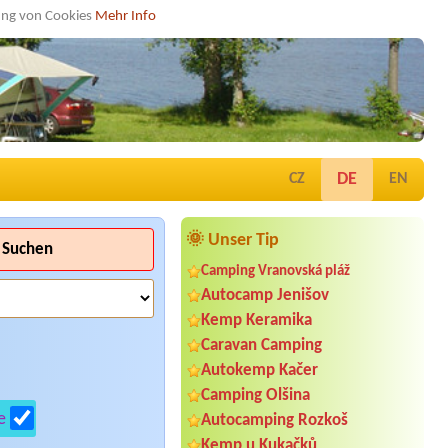
dung von Cookies
Mehr Info
DE
CZ
EN
🌞 Unser Tip
Suchen
Camping Vranovská pláž
Autocamp Jenišov
Kemp Keramika
Caravan Camping
Autokemp Kačer
Camping Olšina
e
Autocamping Rozkoš
Kemp u Kukačků