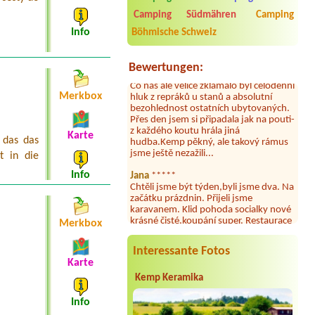
2026. Kemp jako takový je pěkný. V
Camping Südmähren
Camping
umývárně i na WC bylo vždy čisto,
doplněný papír i utěrky, což při
Info
Böhmische Schweiz
množství návštěvníků není
samozřejmost. V kempu je obchod a
restaurace, kebab a další občerstvení.
Bewertungen:
Co nás ale velice zklamalo byl celodenní
hluk z repráků u stanů a absolutní
Merkbox
bezohlednost ostatních ubytovaných.
Přes den jsem si připadala jak na pouti-
z každého koutu hrála jiná
hudba.Kemp pěkný, ale takový rámus
Karte
 das das
jsme ještě nezažili...
t in die
Jana
*****
Info
Chtěli jsme být týden,byli jsme dva. Na
začátku prázdnin. Přijeli jsme
karavanem. Klid pohoda socialky nové
krásné čisté,koupání super. Restaurace
s jídlem, a dobrým jídlem za slušnou
Merkbox
cenu na dosah, a spoustu možností na
výlety. Veškerý personál se choval
Interessante Fotos
slušně mile. Nám se v kempu líbilo.
Karte
Aneta Janíčková
*****
Kemp Keramika
Byli jsme zde s dětmi na 5 nocí,
výborné vybavení kempu, čisto všude.
Info
Výborná káva, mošt i víno a další.Milí