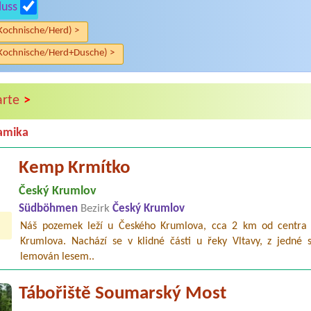
luss
Kochnische/Herd) >
Kochnische/Herd+Dusche) >
>
arte
amika
Kemp Krmítko
Český Krumlov
Südböhmen
Bezirk
Český Krumlov
Náš pozemek leží u Českého Krumlova, cca 2 km od centra
Krumlova. Nachází se v klidné části u řeky Vltavy, z jedné s
lemován lesem..
Tábořiště Soumarský Most