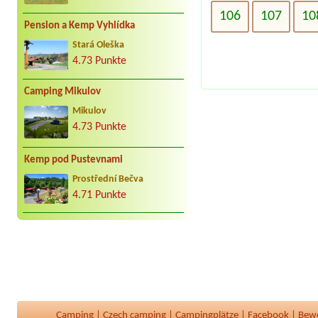
106
107
10
Pension a Kemp Vyhlídka
Stará Oleška
4.73 Punkte
Camping Mikulov
Mikulov
4.73 Punkte
Kemp pod Pustevnami
Prostřední Bečva
4.71 Punkte
Camping
|
Czech camping
|
Campingplätze
|
Facebook
|
Bew