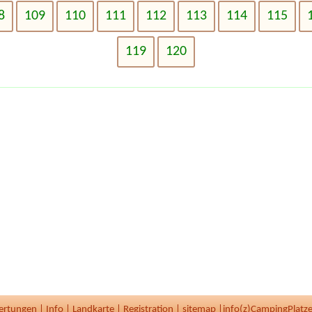
8
109
110
111
112
113
114
115
119
120
ertungen
|
Info
|
Landkarte
|
Registration
|
sitemap
|
info(z)CampingPlatze