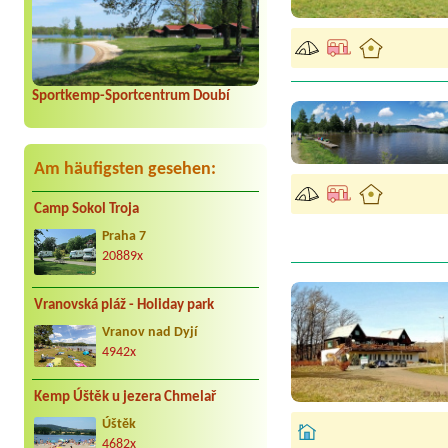
Sportkemp-Sportcentrum Doubí
Am häufigsten gesehen:
Camp Sokol Troja
Praha 7
20889x
Vranovská pláž - Holiday park
Vranov nad Dyjí
4942x
Kemp Úštěk u jezera Chmelař
Úštěk
4682x