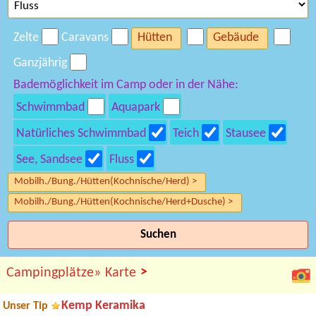
Zelte
Caravans
Hütten
Gebäude
Ganzjährig
Bademöglichkeit im Camp oder in der Nähe:
Schwimmbad
Aquapark
Natürliches Schwimmbad
Teich
Stausee
See, Sandsee
Fluss
Mobilh./Bung./Hütten(Kochnische/Herd) >
Mobilh./Bung./Hütten(Kochnische/Herd+Dusche) >
Suchen
>
Campingplätze»
Karte
Kemp Keramika
Unser Tip