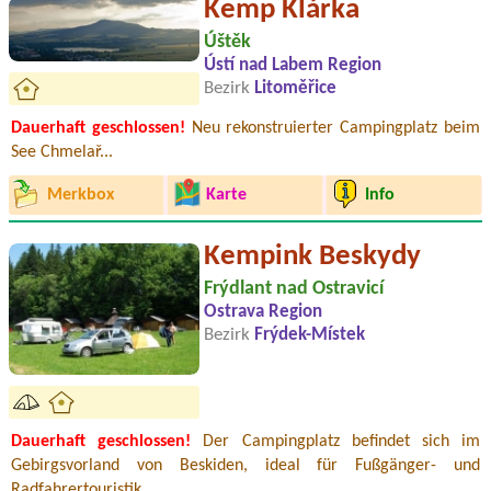
Kemp Klárka
Úštěk
Ústí nad Labem Region
Bezirk
Litoměřice
Dauerhaft geschlossen!
Neu rekonstruierter Campingplatz beim
See Chmelař...
Merkbox
Karte
Info
Kempink Beskydy
Frýdlant nad Ostravicí
Ostrava Region
Bezirk
Frýdek-Místek
Dauerhaft geschlossen!
Der Campingplatz befindet sich im
Gebirgsvorland von Beskiden, ideal für Fußgänger- und
Radfahrertouristik...