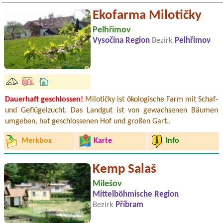
Ekofarma Milotičky
Pelhřimov
Vysočina Region
Bezirk
Pelhřimov
Dauerhaft geschlossen!
Milotičky ist ökologische Farm mit Schaf-
und Geflügelzucht. Das Landgut ist von gewachsenen Bäumen
umgeben, hat geschlossenen Hof und großen Gart..
Merkbox
Karte
Info
Kemp Salaš
Milešov
Mittelböhmische Region
Bezirk
Příbram