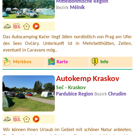
Mittelböhmische Region
Bezirk
Mělník
Das Autocamping Kačer liegt 36km nordöstlich von Prag am Ufer
des Sees Ovčáry. Unterkunft ist in Mehrbetthütten, Zelten,
eventuell in Caravans mög..
Merkbox
Karte
Info
Autokemp Kraskov
Seč - Kraskov
Pardubice Region
Bezirk
Chrudim
Wir können Ihnen Urlaub im Gebiet mit schöner Natur anbieten.