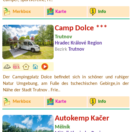
Camper, Sportvereine, Fi..
Merkbox
Karte
Info
Camp Dolce ***
Trutnov
Hradec Králové Region
Bezirk
Trutnov
Der Campingplatz Dolce befindet sich in schöner und ruhiger
Natur Umgebung, am Fuße des tschechischen Gebirge,in der
Nähe der Stadt Trutnov . Frie..
Merkbox
Karte
Info
Autokemp Kačer
Mělník