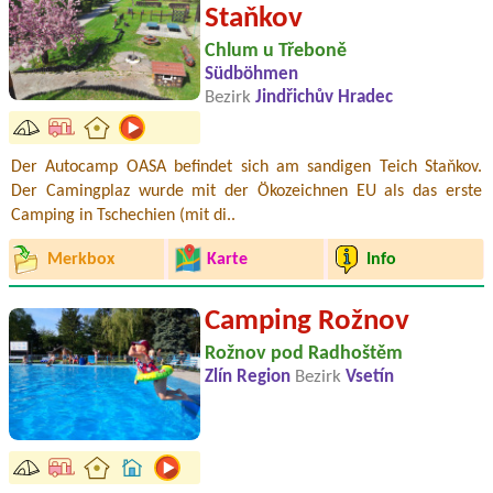
Staňkov
Chlum u Třeboně
Südböhmen
Bezirk
Jindřichův Hradec
Der Autocamp OASA befindet sich am sandigen Teich Staňkov.
Der Camingplaz wurde mit der Ökozeichnen EU als das erste
Camping in Tschechien (mit di..
Merkbox
Karte
Info
Camping Rožnov
Rožnov pod Radhoštěm
Zlín Region
Bezirk
Vsetín