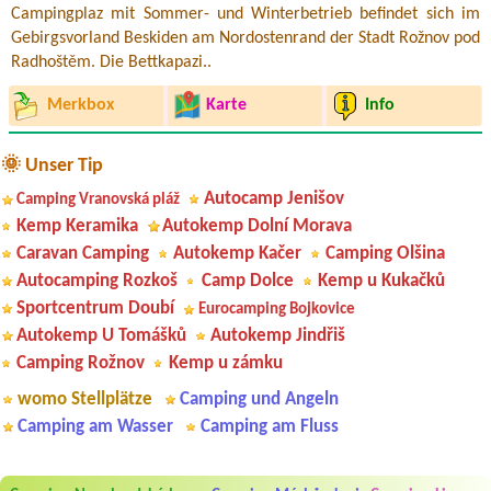
Campingplaz mit Sommer- und Winterbetrieb befindet sich im
Gebirgsvorland Beskiden am Nordostenrand der Stadt Rožnov pod
Radhoštěm. Die Bettkapazi..
Merkbox
Karte
Info
🌞 Unser Tip
Autocamp Jenišov
Camping Vranovská pláž
Kemp Keramika
Autokemp Dolní Morava
Caravan Camping
Autokemp Kačer
Camping Olšina
Autocamping Rozkoš
Camp Dolce
Kemp u Kukačků
Sportcentrum Doubí
Eurocamping Bojkovice
Autokemp U Tomášků
Autokemp Jindřiš
Camping Rožnov
Kemp u zámku
womo Stellplätze
Camping und Angeln
Camping am Wasser
Camping am Fluss