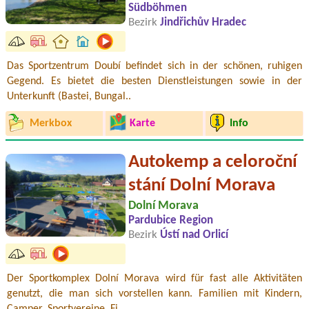
Südböhmen
Bezirk
Jindřichův Hradec
Das Sportzentrum Doubí befindet sich in der schönen, ruhigen
Gegend. Es bietet die besten Dienstleistungen sowie in der
Unterkunft (Bastei, Bungal..
Merkbox
Karte
Info
Autokemp a celoroční
stání Dolní Morava
Dolní Morava
Pardubice Region
Bezirk
Ústí nad Orlicí
Der Sportkomplex Dolní Morava wird für fast alle Aktivitäten
genutzt, die man sich vorstellen kann. Familien mit Kindern,