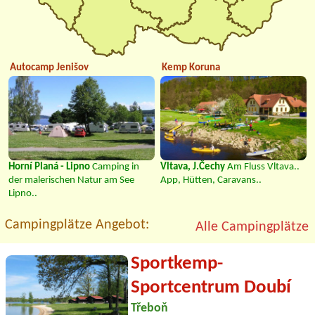
Autocamp Jenišov
Kemp Koruna
Horní Planá - Lipno
Camping in
Vltava, J.Čechy
Am Fluss Vltava..
der malerischen Natur am See
App, Hütten, Caravans..
Lipno..
Campingplätze Angebot:
Alle Campingplätze
Sportkemp-
Sportcentrum Doubí
Třeboň