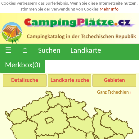
Cookies verbessern das Surferlebnis. Wenn Sie diese Internetseite nutzen,
stimmen Sie der Verwendung von Cookies
Mehr Info
☰
⌂
Suchen
Landkarte
Merkbox(
0
)
Detailsuche
Landkarte suche
Gebieten
Ganz Tschechien
»