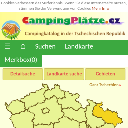
Cookies verbessern das Surferlebnis. Wenn Sie diese Internetseite nutzen,
stimmen Sie der Verwendung von Cookies
Mehr Info
☰
⌂
Suchen
Landkarte
Merkbox(
0
)
Detailsuche
Landkarte suche
Gebieten
Ganz Tschechien
»