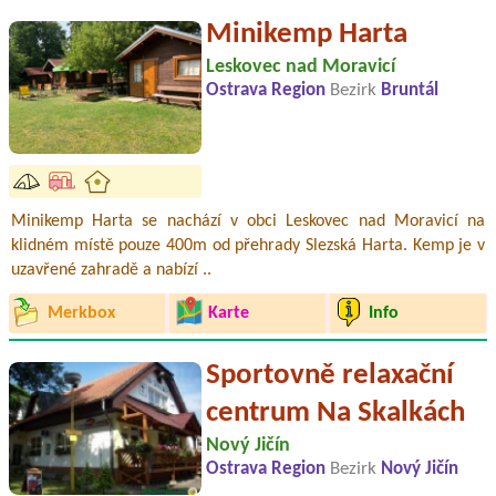
Minikemp Harta
Leskovec nad Moravicí
Ostrava Region
Bezirk
Bruntál
Minikemp Harta se nachází v obci Leskovec nad Moravicí na
klidném místě pouze 400m od přehrady Slezská Harta. Kemp je v
uzavřené zahradě a nabízí ..
Merkbox
Karte
Info
Sportovně relaxační
centrum Na Skalkách
Nový Jičín
Ostrava Region
Bezirk
Nový Jičín