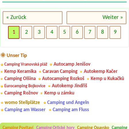
« Zurück
Weiter »
1
2
3
4
5
6
7
8
9
🌞 Unser Tip
Autocamp Jenišov
Camping Vranovská pláž
Kemp Keramika
Caravan Camping
Autokemp Kačer
Camping Olšina
Autocamping Rozkoš
Kemp u Kukačků
Autokemp Jindřiš
Eurocamping Bojkovice
Camping Rožnov
Kemp u zámku
womo Stellplätze
Camping und Angeln
Camping am Wasser
Camping am Fluss
Aneta Melicharová
***
Byli jsme zde v týdnu od 25.7. do 1.8. 2026. Kemp jako takový je pěkný.
Camping Povltaví
Camping Orlické hory
Camping Opavsko
Camping
V umývárně i na WC bylo vždy čisto, doplněný papír i utěrky, což při