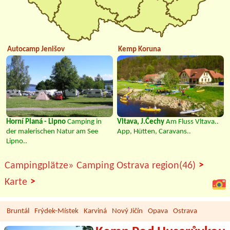
Autocamp Jenišov
Kemp Koruna
Horní Planá - Lipno
Camping in
Vltava, J.Čechy
Am Fluss Vltava..
der malerischen Natur am See
App, Hütten, Caravans..
Lipno..
>
Campingplätze»
Camping Ostrava region(46)
>
Karte
Bruntál
Frýdek-Místek
Karviná
Nový Jičín
Opava
Ostrava