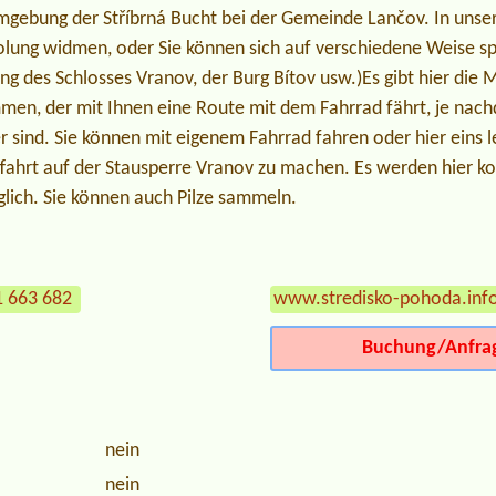
Umgebung der Stříbrná Bucht bei der Gemeinde Lančov. In un
rholung widmen, oder Sie können sich auf verschiedene Weise sp
ung des Schlosses Vranov, der Burg Bítov usw.)Es gibt hier die 
men, der mit Ihnen eine Route mit dem Fahrrad fährt, je nac
r sind. Sie können mit eigenem Fahrrad fahren oder hier eins le
tfahrt auf der Stausperre Vranov zu machen. Es werden hier k
glich. Sie können auch Pilze sammeln.
1 663 682
www.stredisko-pohoda.inf
Buchung/Anfra
nein
nein