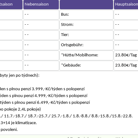
saison
Nebensaison
Hauptsaiso
- -
Bus:
- -
- -
Strom:
- -
- -
Tier:
- -
- -
Ortsgebühr:
- -
- -
*Hütte/Mobilhome:
23.80€/Tag
- -
*Gebäude:
23.80€/Tag
byty jen po týdnech):
ýden s plnou penzí 3.999,-Kč/týden s polopenzí
týden s plnou penzí 4.999,-Kč/týden s polopenzí
týden s plnou penzí 6.499,-Kč/týden s polopenzí
bo pokoje 2,4L pokoje)
/ 11.7.-18.7./ 18.7.-25.7./ 25.7.-1.8./ 1.8.-8.8./ 8.8.-15.8./15.8.-22.8.
3+14 je klimatizace.
 povoleni.