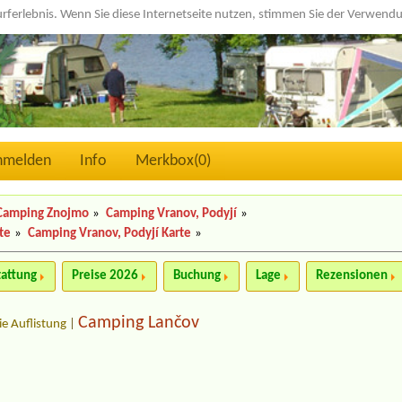
urferlebnis. Wenn Sie diese Internetseite nutzen, stimmen Sie der Verwen
nmelden
Info
Merkbox(
0
)
Camping Znojmo
»
Camping Vranov, Podyjí
»
te
»
Camping Vranov, Podyjí Karte
»
tattung
Preise 2026
Buchung
Lage
Rezensionen
Camping Lančov
ie Auflistung
|