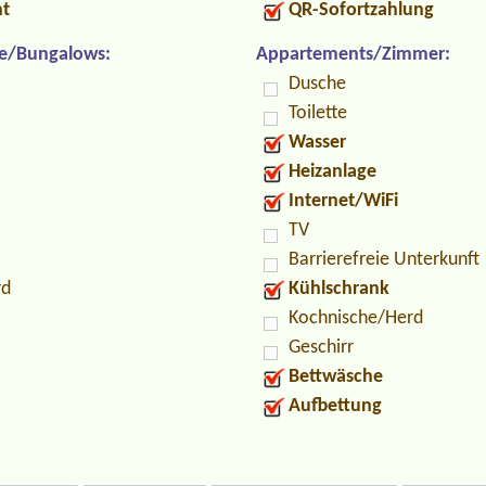
nt
QR-Sofortzahlung
e/Bungalows:
Appartements/Zimmer:
Dusche
Toilette
Wasser
Heizanlage
Internet/WiFi
TV
Barrierefreie Unterkunft
rd
Kühlschrank
Kochnische/Herd
Geschirr
Bettwäsche
Aufbettung