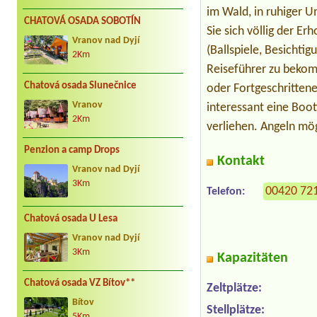
im Wald, in ruhiger 
CHATOVÁ OSADA SOBOTÍN
Sie sich völlig der E
Vranov nad Dyjí
(Ballspiele, Besichtig
2Km
Reiseführer zu bekom
Chatová osada Slunečnice
oder Fortgeschrittene
Vranov
interessant eine Boo
2Km
verliehen. Angeln mö
Penzion a camp Drops
Kontakt
Vranov nad Dyjí
3Km
00420 72
Telefon:
Chatová osada U Lesa
Vranov nad Dyjí
3Km
Kapazitäten
Chatová osada VZ Bítov**
Zeltplätze:
Bítov
Stellplätze:
5Km