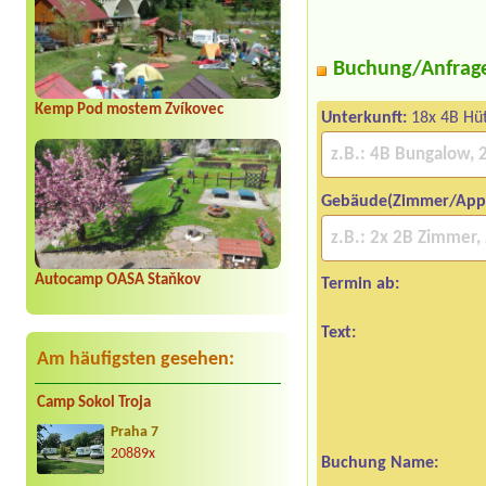
Buchung/Anfrag
Kemp Pod mostem Zvíkovec
Unterkunft:
18x 4B Hüt
Gebäude(Zimmer/App
Autocamp OASA Staňkov
Termin ab:
Text:
Am häufigsten gesehen:
Camp Sokol Troja
Praha 7
20889x
Buchung Name: