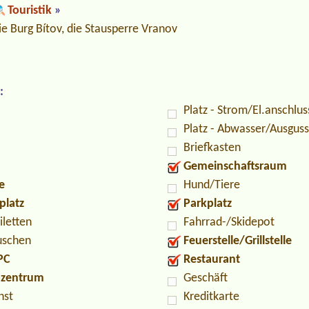
Touristik
»
ie Burg Bítov, die Stausperre Vranov
:
Platz - Strom/El.anschlus
Platz - Abwasser/Ausguss
Briefkasten
Gemeinschaftsraum
e
Hund/Tiere
platz
Parkplatz
iletten
Fahrrad-/Skidepot
uschen
Feuerstelle/Grillstelle
PC
Restaurant
ozentrum
Geschäft
nst
Kreditkarte