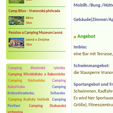
Mobilh./Bung./Hütt
Camp Bítov - Vranovská přehrada
Bítov
Gebäude(Zimmer/Ap
5Km
Penzion a Camping Muzeum Lesná
Angebot
Lesná u Znojma
7Km
Imbiss:
eine Bar mit Terrasse,
Schwimmangebot:
Camping Jihočeské rybníky
die Stausperre Vran
Camping Křivoklátsko a Rakovnicko
Camping Náchodsko
Camping
Sportangebot und Fre
Kokořínsko
Camping
Schwimmen, Radfahren,
Královéhradecko, Svitavsko
Es wird hier Sportau
Camping Kralický Sněžník
Camping
Größe), Fitnesszentr
Povltaví
Camping Drahanská
vrchovina