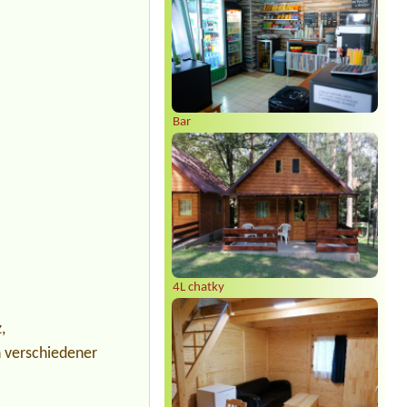
Bar
4L chatky
,
n verschiedener