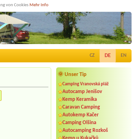
dung von Cookies
Mehr Info
DE
CZ
EN
🌞 Unser Tip
Camping Vranovská pláž
Autocamp Jenišov
Kemp Keramika
Caravan Camping
Autokemp Kačer
Camping Olšina
Autocamping Rozkoš
Kemp u Kukačků