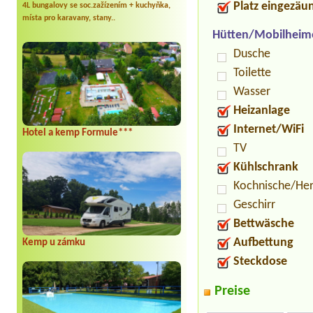
Platz eingezäu
4L bungalovy se soc.zažízením + kuchyňka,
místa pro karavany, stany..
Hütten/Mobilheim
Dusche
Toilette
Wasser
Heizanlage
Internet/WiFi
Hotel a kemp Formule***
TV
Kühlschrank
Kochnische/He
Geschirr
Bettwäsche
Aufbettung
Kemp u zámku
Steckdose
Preise