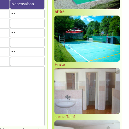
n
Nebensaison
hřiště
- -
- -
- -
- -
- -
- -
Hřiště
soc.zařízení