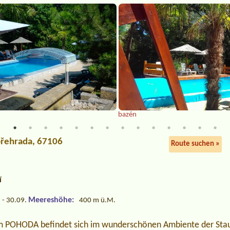
bazén
přehrada, 67106
Route suchen »
í
Meereshöhe:
 - 30.09.
400 m ü.M.
m POHODA befindet sich im wunderschönen Ambiente der Staus