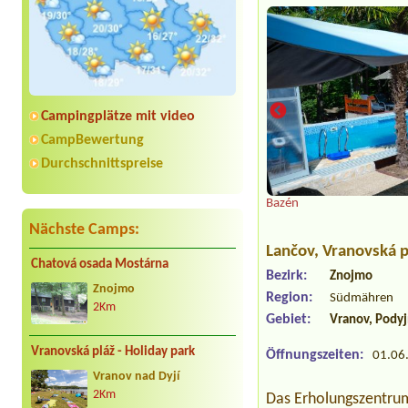
Campingplätze mit video
CampBewertung
Durchschnittspreise
a
Bazén
Nächste Camps:
Lančov
, Vranovská 
Chatová osada Mostárna
Bezirk:
Znojmo
Znojmo
Region:
Südmähren
2Km
Gebiet:
Vranov, Podyj
Vranovská pláž - Holiday park
Öffnungszeiten:
01.06.
Vranov nad Dyjí
2Km
Das Erholungszentru