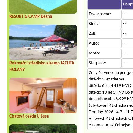
Haupt
Erwachsene:
- -
RESORT & CAMP Dešná
Kind:
- -
Zelt:
- -
Auto:
- -
Moto:
- -
Stellplatz:
- -
Rekreační středisko a kemp JACHTA
HOLANY
Ceny červenec, srpen(po
dítě do 3 let zdarma
dítě do 6 let 4 499 Kč/t
dítě do 13 let 5.499 Kč/
dospělá osoba 6.999 Kč/
(ubytování 4L chatka ne
Termíny 2026 : 4.7.-11.7.
Chatová osada U Lesa
V nových 4L chatkách č.1
⚡Domací mazlíčci nejsou