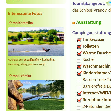
Touristikangebot:
das Schloss Vranov, d
Interessante Fotos
Ausstattung
Kemp Keramika
Campingausstattung
Trinkwasser
Toiletten
Warme Dusche
Küche
4L chaty se soc.zažízením + kuchyňka,
karavany, stany, přímo u vody..
Waschmaschin
Kinderzimmer/
Kemp u zámku
Barrierefreie To
Barrierefreie D
Internet/WiFi/
Rezeption/Inf
24-Stunden Die