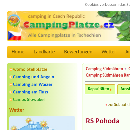
Cookies verbessern das S
Home
Landkarte
Bewertungen
Wetter
A
Camping Südmähren
»
womo Stellplätze
Camping Südmähren Kar
Camping und Angeln
Camping am Wasser
Kapazitäten
Auss
Camping am Fluss
Camps Slowakei
«
zurück auf d
Wetter
RS Pohoda