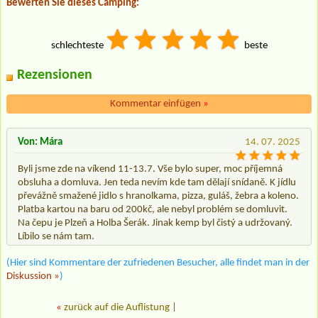
Bewerten Sie dieses Camping:
schlechteste
beste
Rezensionen
Kommentar einfügen
»
Von: Mára
14. 07. 2025
Byli jsme zde na víkend 11-13.7. Vše bylo super, moc příjemná
obsluha a domluva. Jen teda nevím kde tam dělají snídaně. K jídlu
převážně smažené jidlo s hranolkama, pizza, guláš, žebra a koleno.
Platba kartou na baru od 200kč, ale nebyl problém se domluvit.
Na čepu je Plzeň a Holba Šerák. Jinak kemp byl čistý a udržovaný.
Líbilo se nám tam.
(Hier sind Kommentare der zufriedenen Besucher, alle findet man in der
Diskussion »
)
«
zurück auf die Auflistung
|