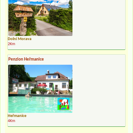
Dolní Morava
2Km
Penzion Heřmanice
Heřmanice
4Km