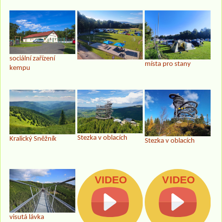
sociální zařízení
místa pro stany
kempu
Stezka v oblacích
Kralický Sněžník
Stezka v oblacích
visutá lávka