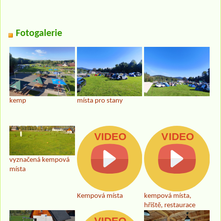
Fotogalerie
kemp
místa pro stany
vyznačená kempová
místa
Kempová místa
kempová místa,
hřiště, restaurace