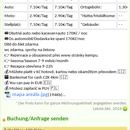
Auto:
7.10€/Tag
7.10€/Tag
Ortsgebühr:
1.30€
Moto:
2.90€/Tag
2.90€/Tag
*Hütte/Mobilhome:
- -
Stellplatz:
7.10€/Tag
7.10€/Tag
*Gebäude:
- -
🚐Obytné auto nebo karavan+auto 170Kč / noc
🚐Os.automobil/Dodavka ke spaní 170Kč/noc
Dítě do 6let zdarma
wc zdarma, sprchy na žetony
👉 Rezervace a obsazenost přes www stránky kempu.
👉 Sezona/Season 7-9 měsíc/month
👉 Recepce otevřena 9-22h
💰 Můžete platit v Kč hotově, kartou nebo okamžitým převodem 🇨🇿
🏧 Bankomat for cash CZK 4km 🇨🇿
💰 You can pay in EUR 🇪🇺
💰 Możesz zapłacić w PLN 🇵🇱
mapa areálu.jpg
(194Kb)...
* Der Preis kann für ganze Wohnungseinheit angegeben werden.
Letzte Akt. 2026
Buchung/Anfrage senden