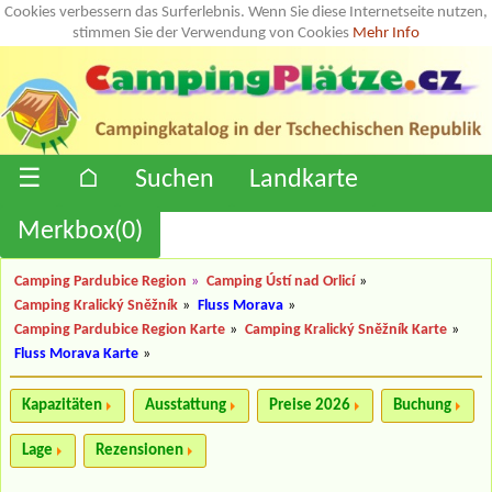
Cookies verbessern das Surferlebnis. Wenn Sie diese Internetseite nutzen,
stimmen Sie der Verwendung von Cookies
Mehr Info
☰
⌂
Suchen
Landkarte
Merkbox(
0
)
Camping Pardubice Region
»
Camping Ústí nad Orlicí
»
Camping Kralický Sněžník
»
Fluss Morava
»
Camping Pardubice Region Karte
»
Camping Kralický Sněžník Karte
»
Fluss Morava Karte
»
Kapazitäten
Ausstattung
Preise 2026
Buchung
Lage
Rezensionen