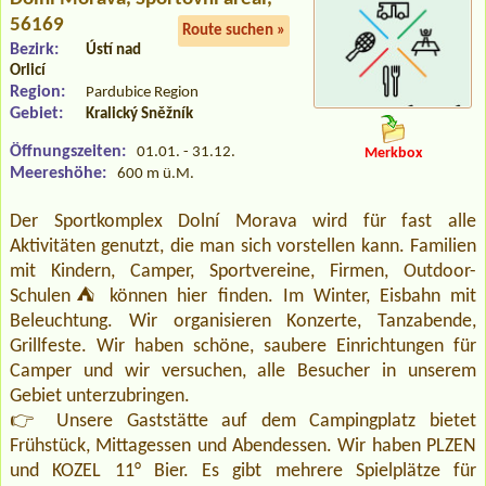
56169
Route suchen »
Bezirk:
Ústí nad
Orlicí
Region:
Pardubice Region
Gebiet:
Kralický Sněžník
Öffnungszeiten:
01.01. - 31.12.
Merkbox
Meereshöhe:
600 m ü.M.
Der Sportkomplex Dolní Morava wird für fast alle
Aktivitäten genutzt, die man sich vorstellen kann. Familien
mit Kindern, Camper, Sportvereine, Firmen, Outdoor-
Schulen⛺ können hier finden. Im Winter, Eisbahn mit
Beleuchtung. Wir organisieren Konzerte, Tanzabende,
Grillfeste. Wir haben schöne, saubere Einrichtungen für
Camper und wir versuchen, alle Besucher in unserem
Gebiet unterzubringen.
👉 Unsere Gaststätte auf dem Campingplatz bietet
Frühstück, Mittagessen und Abendessen. Wir haben PLZEN
und KOZEL 11° Bier. Es gibt mehrere Spielplätze für