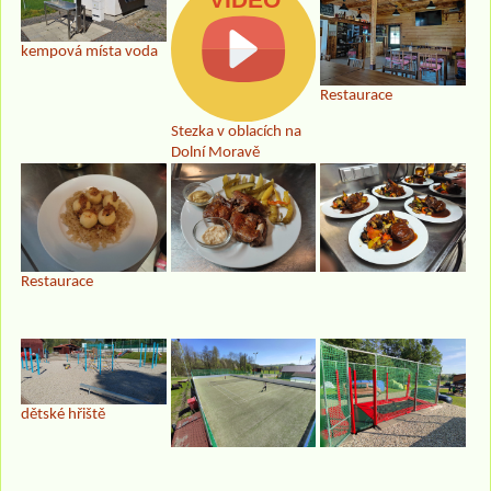
kempová místa voda
Restaurace
Stezka v oblacích na
Dolní Moravě
Restaurace
dětské hřiště