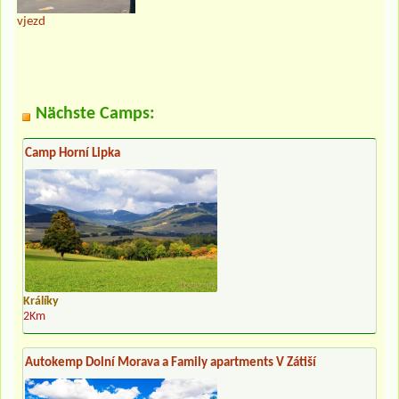
vjezd
Nächste Camps:
Camp Horní Lipka
Králíky
2Km
Autokemp Dolní Morava a Family apartments V Zátiší