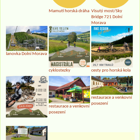
Mamutí horská dráha
Visutý most/Sky
Bridge 721 Dolní
Morava
lanovka Dolní Morava
cyklostezky
cesty pro horská kola
restaurace a venkovní
posezení
restaurace a venkovní
posezení