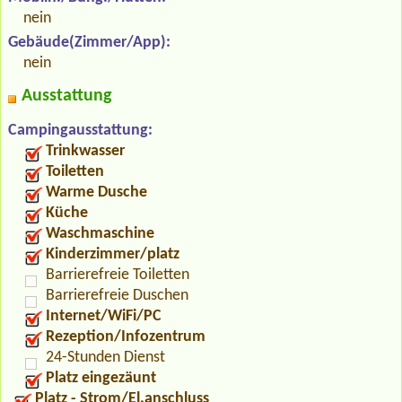
nein
Gebäude(Zimmer/App):
nein
Ausstattung
Campingausstattung:
Trinkwasser
Toiletten
Warme Dusche
Küche
Waschmaschine
Kinderzimmer/platz
Barrierefreie Toiletten
Barrierefreie Duschen
Internet/WiFi/PC
Rezeption/Infozentrum
24-Stunden Dienst
Platz eingezäunt
Platz - Strom/El.anschluss