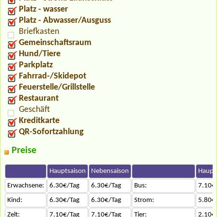
Platz - wasser
Platz - Abwasser/Ausguss
Briefkasten
Gemeinschaftsraum
Hund/Tiere
Parkplatz
Fahrrad-/Skidepot
Feuerstelle/Grillstelle
Restaurant
Geschäft
Kreditkarte
QR-Sofortzahlung
Preise
Hauptsaison
Nebensaison
Haupt
Erwachsene:
6.30€/Tag
6.30€/Tag
Bus:
7.10€
Kind:
6.30€/Tag
6.30€/Tag
Strom:
5.80€
Zelt:
7.10€/Tag
7.10€/Tag
Tier:
2.10€