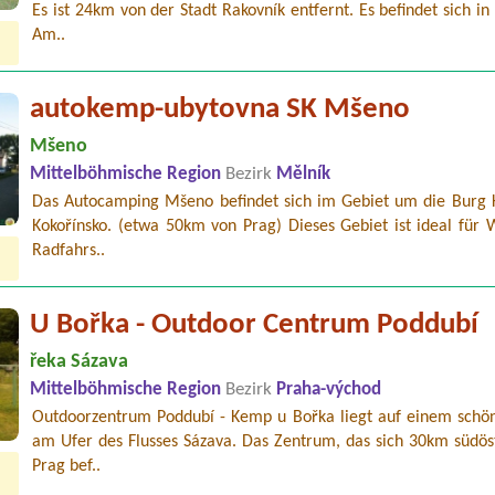
Es ist 24km von der Stadt Rakovník entfernt. Es befindet sich i
Am..
autokemp-ubytovna SK Mšeno
Mšeno
Mittelböhmische Region
Bezirk
Mělník
Das Autocamping Mšeno befindet sich im Gebiet um die Burg K
Kokořínsko. (etwa 50km von Prag) Dieses Gebiet ist ideal für 
Radfahrs..
U Bořka - Outdoor Centrum Poddubí
řeka Sázava
Mittelböhmische Region
Bezirk
Praha-východ
Outdoorzentrum Poddubí - Kemp u Bořka liegt auf einem schön
am Ufer des Flusses Sázava. Das Zentrum, das sich 30km südöst
Prag bef..