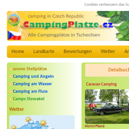
Cookies verbessern das S
Home
Landkarte
Bewertungen
Wetter
A
womo Stellplätze
Detailsuc
Camping und Angeln
Camping am Wasser
Caravan Camping
Camping am Fluss
Camps Slowakei
Wetter
Horní Planá