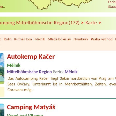
Ferie
er..
Staus
>
>
amping Mittelböhmische Region(172)
Karte
o
Kolín
Kutná Hora
Mělník
Mladá Boleslav
Nymburk
Praha-východ
k
Autokemp Kačer
Mělník
Mittelböhmische Region
Bezirk
Mělník
Das Autocamping Kačer liegt 36km nordöstlich von Prag am 
Sees Ovčáry. Unterkunft ist in Mehrbetthütten, Zelten, even
Caravans mög..
Camping Matyáš