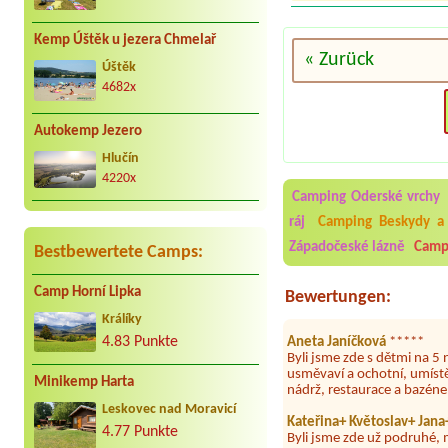
Kemp Úštěk u jezera Chmelař
« Zurück
Úštěk
4682x
Autokemp Jezero
Aneta Melicharová
***
Hlučín
Byli jsme zde v týdnu od 2
4220x
utěrky, což při množství n
velice zklamalo byl celode
Camping Oderské vrchy
jak na pouti- z každého ko
ráj
Camping Beskydy a 
Jana
*****
Západočeské lázně
Campi
Bestbewertete Camps:
Chtěli jsme být týden,byli
super. Restaurace s jídlem
Camp Horní Lipka
slušně mile. Nám se v kempu
Bewertungen:
Králíky
Aneta Janíčková
*****
Byli jsme zde s dětmi na 5 
4.83 Punkte
usměvaví a ochotní, umíst
nádrž, restaurace a bazén
Minikemp Harta
Kateřina+ Květoslav+ Jan
Leskovec nad Moravicí
Byli jsme zde už podruhé, 
4.77 Punkte
majitelé, dobré víno, možn