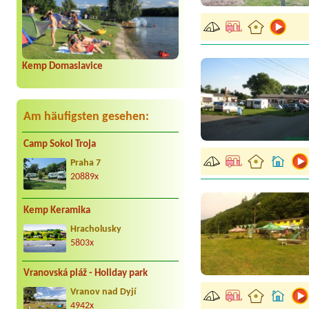
Kemp Domaslavice
Am häufigsten gesehen:
Camp Sokol Troja
Praha 7
20889x
Kemp Keramika
Hracholusky
5803x
Vranovská pláž - Holiday park
Vranov nad Dyjí
4942x