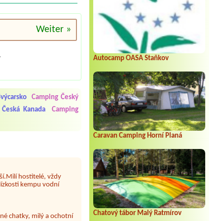
Weiter »
.
Autocamp OASA Staňkov
 čisto, doplněný papír i
í občerstvení. Co nás ale
Přes den jsem si připadala
výcarsko
Camping Český
 Česká Kanada
Camping
y nové krásné čisté,koupání
Caravan Camping Horní Planá
Veškerý personál se choval
í.Milí hostitelé, vždy
lízkosti kempu vodní
né chatky, milý a ochotní
Chatový tábor Malý Ratmírov
 po okolí. Za nás super