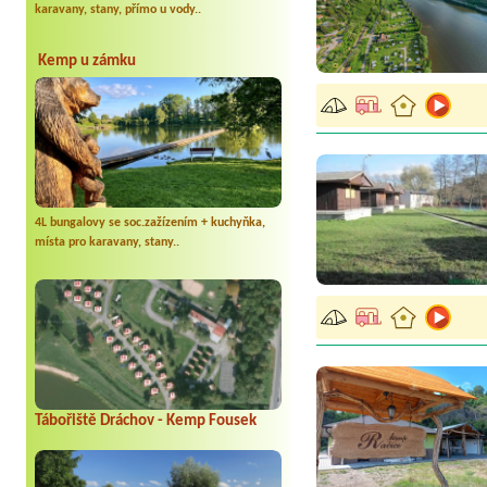
karavany, stany, přímo u vody..
Kemp u zámku
4L bungalovy se soc.zažízením + kuchyňka,
místa pro karavany, stany..
Tábořiště Dráchov - Kemp Fousek