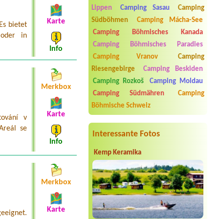
Husarůvkou
Lippen
Camping Sasau
Camping
2x tent places for 4 adults and 1 car,
preferably near the water
Südböhmen
Camping Mácha-See
Karte
Es bietet
Camping Böhmisches Kanada
Termin ab 2026-07-31 |
Kemp U Fíka -
 oder in
Nahořany
Camping Böhmisches Paradies
1 Hütte, 2 Personen + 1 Kind
Info
Camping Vranov
Camping
Termin ab 2026-07-24 |
Kemp Pod
Riesengebirge
Camping Beskiden
Husarůvkou
1 místo pro stan + 2 osoby + auto
Camping Rozkoš
Camping Moldau
Merkbox
parking na dvě noci
Camping Südmähren
Camping
Termin ab 2026-07-22 |
Kemp "U
Böhmische Schweiz
Kateřiny" ve Štramberku
Karte
ování v
Areál se
Interessante Fotos
Info
Kemp Keramika
Merkbox
Karte
geeignet.