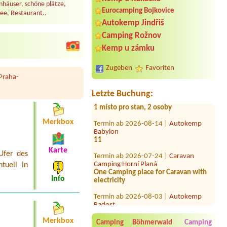
nhäuser, schöne plätze,
Eurocamping Bojkovice
ee, Restaurant..
Termin ab 2026-07-24 |
Rekreační
Autokemp Jindřiš
areál Kristýna
Hütte 2personen 2 minihunde
Camping Rožnov
Kemp u zámku
Termin ab 2026-07-31 |
Autokemp
Kamencové jezero
1 x 4L chata nebo 3L
Zugeben
Favoriten
Praha-
Termin ab 2026-07-26 |
Camp Horní
Lipka
Letzte Buchung:
1 místo pro stan, 2 osoby
Termin ab 2026-08-14 |
Autokemp
Merkbox
Babylon
11
Termin ab 2026-07-24 |
Caravan
Karte
Ufer des
Camping Horní Planá
One Camping place for Caravan with
tuell in
electricity
Info
Termin ab 2026-08-03 |
Autokemp
Radost
Chata pro 2 osoby
Termin ab 2026-08-02 |
Kemp Pod
Merkbox
Camping Böhmerwald
Camping