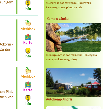
n ruhigem
4L chaty se soc.zažízením + kuchyňka,
karavany, stany, přímo u vody..
Info
Kemp u zámku
Merkbox
Karte
okořín -
Wandern,
4L bungalovy se soc.zažízením + kuchyňka,
Info
místa pro karavany, stany..
Merkbox
Karte
en Platz
lich von
Autokemp Jindřiš
Info