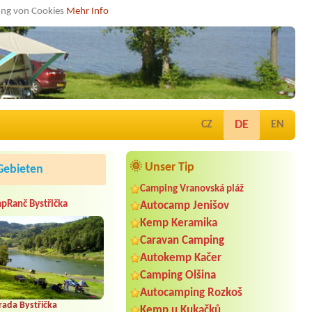
dung von Cookies
Mehr Info
DE
CZ
EN
🌞 Unser Tip
Gebieten
Camping Vranovská pláž
pRanč Bystřička
Autocamp Jenišov
Kemp Keramika
Caravan Camping
Autokemp Kačer
Camping Olšina
Autocamping Rozkoš
rada Bystřička
Kemp u Kukačků