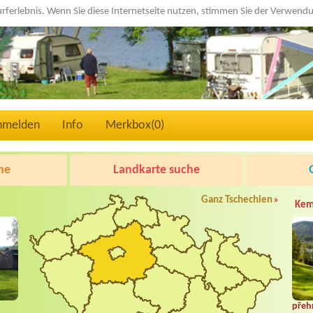
urferlebnis. Wenn Sie diese Internetseite nutzen, stimmen Sie der Verwen
nmelden
Info
Merkbox(
0
)
he
Landkarte suche
Ganz Tschechien
»
Kem
přeh