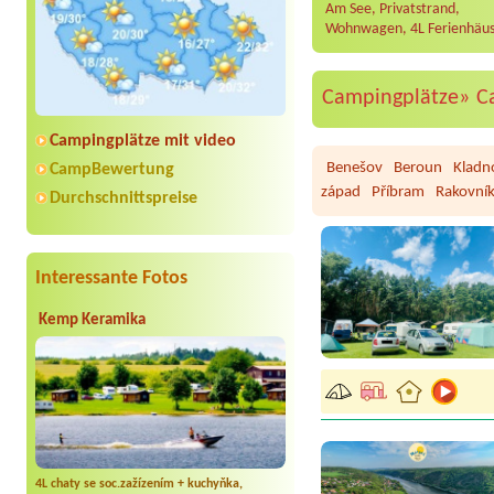
Am See, Privatstrand,
Wohnwagen, 4L Ferienhäus
Campingplätze»
C
Campingplätze mit video
Benešov
Beroun
Kladn
CampBewertung
západ
Příbram
Rakovní
Durchschnittspreise
Interessante Fotos
Kemp Keramika
4L chaty se soc.zažízením + kuchyňka,