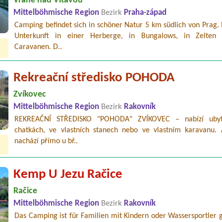
Vrané nad Vltavou
Mittelböhmische Region
Bezirk
Praha-západ
Camping befindet sich in schöner Natur 5 km südlich von Prag. 
Unterkunft in einer Herberge, in Bungalows, in Zelten
Caravanen. D..
Rekreační středisko POHODA
Zvíkovec
Mittelböhmische Region
Bezirk
Rakovník
REKREAČNÍ STŘEDISKO "POHODA" ZVÍKOVEC – nabízí ubyt
chatkách, ve vlastních stanech nebo ve vlastním karavanu. 
nachází přímo u bř..
Kemp U Jezu Račice
Račice
Mittelböhmische Region
Bezirk
Rakovník
Das Camping ist für Familien mit Kindern oder Wassersportler 