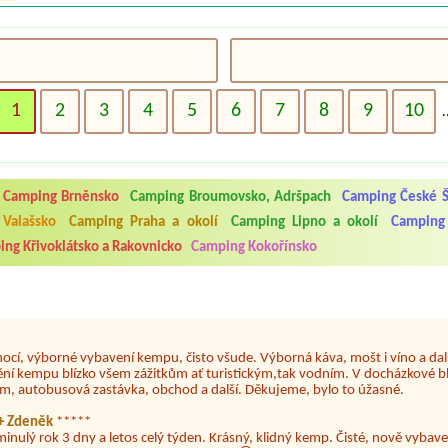
1
2
3
4
5
6
7
8
9
10
.
5.7. do 1.8. 2026. Kemp jako takový je pěkný. V umývárně i na WC bylo vždy
ávštěvníků není samozřejmost. V kempu je obchod a restaurace, kebab a dalš
nní hluk z repráků u stanů a absolutní bezohlednost ostatních ubytovaných. 
Camping Brněnsko
Camping Broumovsko, Adršpach
Camping České Š
utu hrála jiná hudba.Kemp pěkný, ale takový rámus jsme ještě nezažili...
Valašsko
Camping Praha a okolí
Camping Lipno a okolí
Camping
ng Křivoklátsko a Rakovnicko
Camping Kokořínsko
 jsme dva. Na začátku prázdnin. Přijeli jsme karavanem. Klid pohoda socialk
, a dobrým jídlem za slušnou cenu na dosah, a spoustu možností na výlety. 
 líbilo.
nocí, výborné vybavení kempu, čisto všude. Výborná káva, mošt i víno a dalš
ění kempu blízko všem zážitkům ať turistickým,tak vodním. V docházkové b
em, autobusová zastávka, obchod a další. Děkujeme, bylo to úžasné.
a+ Zdeněk
*****
minulý rok 3 dny a letos celý týden. Krásný, klidný kemp. Čisté, nově vybave
ost grilování nebo jen opečení špekačků😄. Velké množství variant na výlety