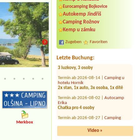
Eurocamping Bojkovice
Termin ab 2026-07-31 |
Autokemp
Autokemp Jindřiš
Třeboň
2L chata 2 osoby
Camping Rožnov
Termin ab 2026-08-09 |
Camping
Kemp u zámku
Baldovec
karavan + 4 osoby
Zugeben
Favoriten
Termin ab 2026-08-17 |
Autokemp U
Kosů
Letzte Buchung:
3 luzkovy, 3 osoby
Termin ab 2026-08-14 |
Camping u
písečná pláž v kempu
hotelu Horník
2x stan, 1x auto, 3x osoba, 1x dítě
Termin ab 2026-08-02 |
Autocamp
Erika
Chatka pro 4 osoby
Termin ab 2026-08-27 |
Camping
SEVER
Chatka pro dvě osoby a lůžkoviny
Merkbox
Termin ab 2026-08-10 |
Kemp Pod
Video »
hrází
3 stany + 7 osob