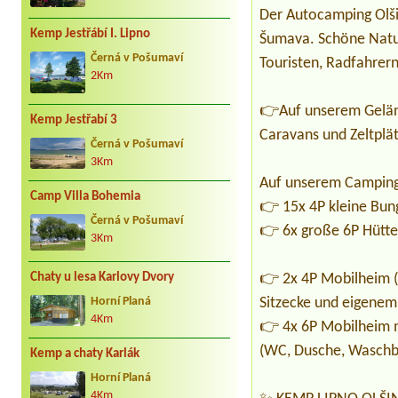
Der Autocamping Olši
Kemp Jestřábí I. Lipno
Šumava. Schöne Natur 
Černá v Pošumaví
Touristen, Radfahrern
2Km
👉Auf unserem Gelän
Kemp Jestřabí 3
Caravans und Zeltplä
Černá v Pošumaví
3Km
Auf unserem Campingp
Camp Villa Bohemia
👉 15x 4P kleine Bu
Černá v Pošumaví
👉 6x große 6P Hütte
3Km
👉 2x 4P Mobilheim (+
Chaty u lesa Karlovy Dvory
Sitzecke und eigene
Horní Planá
4Km
👉 4x 6P Mobilheim m
(WC, Dusche, Waschb
Kemp a chaty Karlák
Horní Planá
4Km