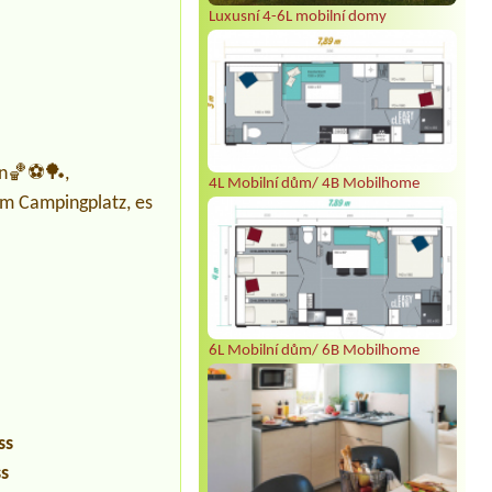
Luxusní 4-6L mobilní domy
len🏀⚽🏓,
4L Mobilní dům/ 4B Mobilhome
um Campingplatz, es
6L Mobilní dům/ 6B Mobilhome
ss
ss