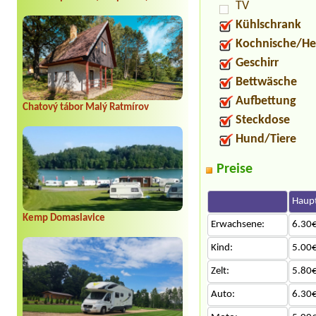
TV
Kühlschrank
Kochnische/He
Geschirr
Bettwäsche
Aufbettung
Chatový tábor Malý Ratmírov
Steckdose
Hund/Tiere
Preise
Haupt
Kemp Domaslavice
Erwachsene:
6.30€
Kind:
5.00€
Zelt:
5.80€
Auto:
6.30€