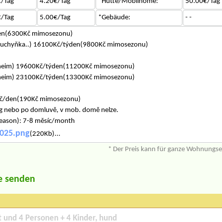
/Tag
4.20€/Tag
*Hütte/Mobilhome:
50.00€/Tag
/Tag
5.00€/Tag
*Gebäude:
- -
den(6300Kč mimosezonu)
,kuchyňka..) 16100Kč/týden(9800Kč mimosezonu)
lheim) 19600Kč/týden(11200Kč mimosezonu)
lheim) 23100Kč/týden(13300Kč mimosezonu)
Kč/den(190Kč mimosezonu)
5kg nebo po domluvě, v mob. domě nelze.
season): 7-8 měsíc/month
2025.png
(220Kb)...
* Der Preis kann für ganze Wohnungs
e senden