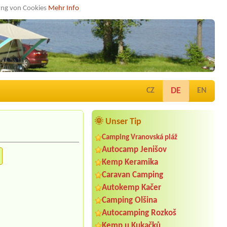
dung von Cookies
Mehr Info
DE
CZ
EN
🌞 Unser Tip
Camping Vranovská pláž
Autocamp Jenišov
Kemp Keramika
Caravan Camping
Autokemp Kačer
Camping Olšina
Autocamping Rozkoš
Kemp u Kukačků