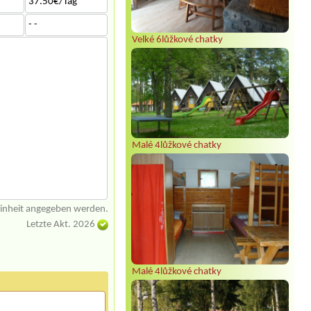
37.50€/Tag
- -
Velké 6lůžkové chatky
Malé 4lůžkové chatky
einheit angegeben werden.
Letzte Akt. 2026
Malé 4lůžkové chatky