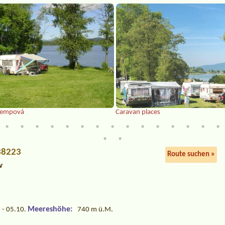
 kempová
Caravan places
 38223
Route suchen »
v
Meereshöhe:
 - 05.10.
740 m ü.M.