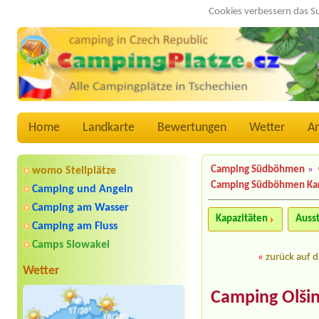
Cookies verbessern das S
Home
Landkarte
Bewertungen
Wetter
A
Camping Südböhmen
»
womo Stellplätze
Camping Südböhmen Ka
Camping und Angeln
Camping am Wasser
Kapazitäten
Auss
Camping am Fluss
Camps Slowakei
«
zurück auf d
Wetter
Camping Olšin