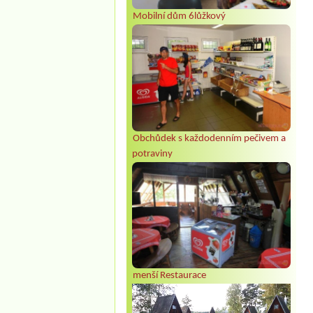
Mobilní dům 6lůžkový
Obchůdek s každodenním pečivem a
potraviny
menší Restaurace