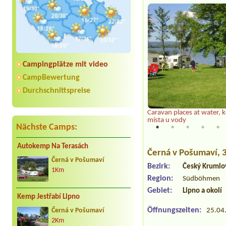
Campingplätze mit video
CampBewertung
Durchschnittspreise
nad kempem
Caravan places at water,
místa u vody
Nächste Camps:
Autokemp Na Terasách
Černá v Pošumaví
,
Černá v Pošumaví
Bezirk:
Český Krumlo
1Km
Region:
Südböhmen
Gebiet:
Lipno a okolí
Kemp Jestřabí Lipno
Öffnungszeiten:
25.04.
Černá v Pošumaví
2Km