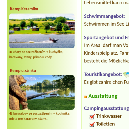
Lebensmittel kann ma
Kemp Keramika
Schwimmangebot:
Schwimmen im See Li
Sportangebot und Fre
Im Areal darf man Vol
4L chaty se soc.zažízením + kuchyňka,
Kinderspielplatz. Fa
karavany, stany, přímo u vody..
besteht die Möglichke
Kemp u zámku
Touristikangebot:
Es gibt zahlreichen 
Ausstattung
Campingausstattung
4L bungalovy se soc.zažízením + kuchyňka,
Trinkwasser
místa pro karavany, stany..
Toiletten