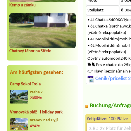
Moto:
5.00€
Kemp u zámku
Stellplatz:
8.30€
• 4L Chatka 8400Kč/tý
• 6L Chatka (sprcha,wc
(včetně rekr.poplatku)
• 4L Mobilní dům(mobi
• 6L Mobilní dům(mobi
Chatový tábor na Střele
(včetně rekr.poplatku)
Obytný automobil 240 
🐕‍🐈 Pes v chatce do 2
👉 Hlavní sezóna(main 
Am häufigsten gesehen:
Ceník/pricelist 
Camp Sokol Troja
Praha 7
20889x
Buchung/Anfrag
Vranovská pláž - Holiday park
Zeltplätze:
100 Plätze
Vranov nad Dyjí
4942x