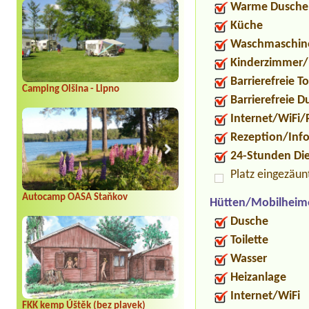
Warme Dusche
Küche
Waschmaschin
Kinderzimmer/
Barrierefreie To
Camping Olšina - Lipno
Barrierefreie 
Internet/WiFi/
Rezeption/Inf
24-Stunden Di
Platz eingezäun
Autocamp OASA Staňkov
Hütten/Mobilheim
Dusche
Toilette
Wasser
Heizanlage
Internet/WiFi
FKK kemp Úštěk (bez plavek)