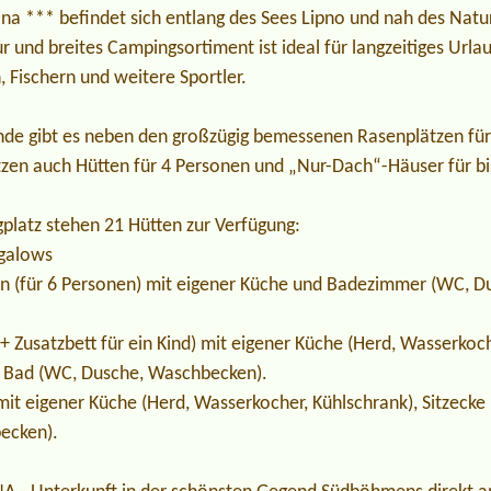
na *** befindet sich entlang des Sees Lipno und nah des Natu
und breites Campingsortiment ist ideal für langzeitiges Urlaub
, Fischern und weitere Sportler.
de gibt es neben den großzügig bemessenen Rasenplätzen f
tzen auch Hütten für 4 Personen und „Nur-Dach“-Häuser für bi
latz stehen 21 Hütten zur Verfügung:
ngalows
n (für 6 Personen) mit eigener Küche und Badezimmer (WC, D
 Zusatzbett für ein Kind) mit eigener Küche (Herd, Wasserkoch
m Bad (WC, Dusche, Waschbecken).
it eigener Küche (Herd, Wasserkocher, Kühlschrank), Sitzeck
ecken).