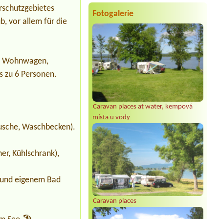
rschutzgebietes
Fotogalerie
Termin ab 2026-08-08 |
U Bořka -
, vor allem für die
Outdoor Centrum Poddubí
Chatka 2-3 osoby
Termin ab 2026-08-09 |
Annín Tree
Park Camp
ür Wohnwagen,
1 Zelt, 2 Erwachsene + 2 Kinder, am
Wasser
s zu 6 Personen.
Termin ab 2026-08-05 |
ATC Šlechtův
palouk
1x 3L
Caravan places at water, kempová
místa u vody
usche, Waschbecken).
er, Kühlschrank),
e und eigenem Bad
Caravan places