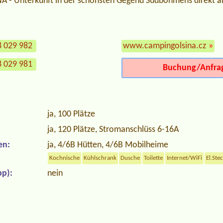
 - Unterkunft in der schönsten Gegend Südböhmens direkt a
8 029 982
www.campingolsina.cz
»
8 029 981
Buchung/Anfra
ja, 100 Plätze
ja, 120 Plätze, Stromanschlüss 6-16A
en:
ja, 4/6B Hütten, 4/6B Mobilheime
Kochnische
Kühlschrank
Dusche
Toilette
Internet/WiFi
El.Ste
p):
nein