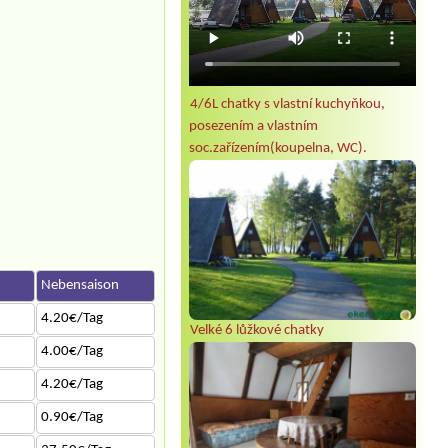
4/6L chatky s vlastní kuchyňkou,
posezením a vlastním
soc.zařízením(koupelna, WC).
n
Nebensaison
4.20€/Tag
Velké 6 lůžkové chatky
4.00€/Tag
4.20€/Tag
0.90€/Tag