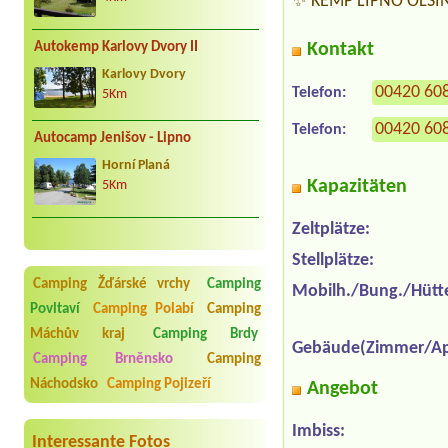
✨ KEMP LIPNO OLŠINA
Autokemp Karlovy Dvory II
Kontakt
Karlovy Dvory
00420 60
Telefon:
5Km
00420 60
Telefon:
Autocamp Jenišov - Lipno
Horní Planá
Kapazitäten
5Km
Zeltplätze:
Stellplätze:
Camping Žďárské vrchy
Camping
Mobilh./Bung./Hütt
Povltaví
Camping Polabí
Camping
Máchův kraj
Camping Brdy
Gebäude(Zimmer/Ap
Camping Brněnsko
Camping
Náchodsko
Camping Pojizeří
Angebot
Imbiss:
Interessante Fotos