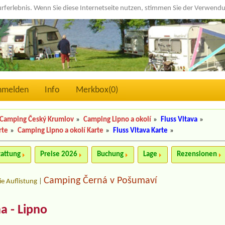
urferlebnis. Wenn Sie diese Internetseite nutzen, stimmen Sie der Verwen
nmelden
Info
Merkbox(
0
)
Camping Český Krumlov
»
Camping Lipno a okolí
»
Fluss Vltava
»
rte
»
Camping Lipno a okolí Karte
»
Fluss Vltava Karte
»
tattung
Preise 2026
Buchung
Lage
Rezensionen
Camping Černá v Pošumaví
ie Auflistung
|
a - Lipno