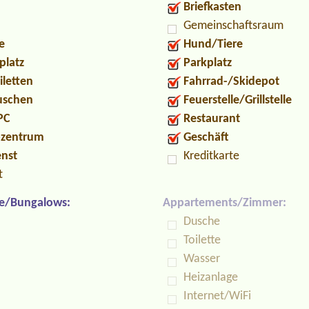
Briefkasten
Gemeinschaftsraum
e
Hund/Tiere
platz
Parkplatz
iletten
Fahrrad-/Skidepot
Duschen
Feuerstelle/Grillstelle
PC
Restaurant
ozentrum
Geschäft
enst
Kreditkarte
t
e/Bungalows:
Appartements/Zimmer:
Dusche
Toilette
Wasser
Heizanlage
Internet/WiFi