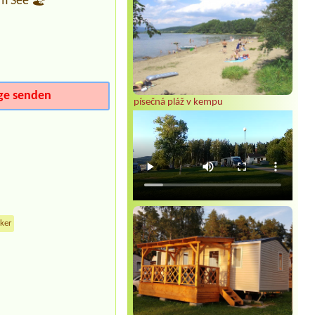
m See 🏖️
ge senden
písečná pláž v kempu
cker