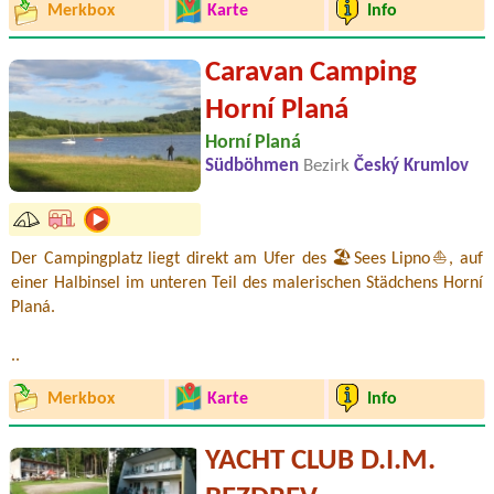
Merkbox
Karte
Info
Caravan Camping
Horní Planá
Horní Planá
Südböhmen
Bezirk
Český Krumlov
Der Campingplatz liegt direkt am Ufer des 🏖️Sees Lipno⛵, auf
einer Halbinsel im unteren Teil des malerischen Städchens Horní
Planá.
..
Merkbox
Karte
Info
YACHT CLUB D.I.M.