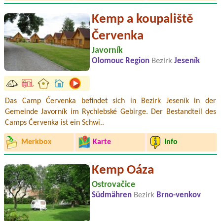
Kemp a koupaliště
Červenka
Javorník
Olomouc Region
Bezirk
Jeseník
Das Camp Ćervenka befindet sich in Bezirk Jeseník in der
Gemeinde Javorník im Rychlebské Gebirge. Der Bestandteil des
Camps Ćervenka ist ein Schwi..
Merkbox
Karte
Info
Kemp Oáza
Ostrovačice
Südmähren
Bezirk
Brno-venkov