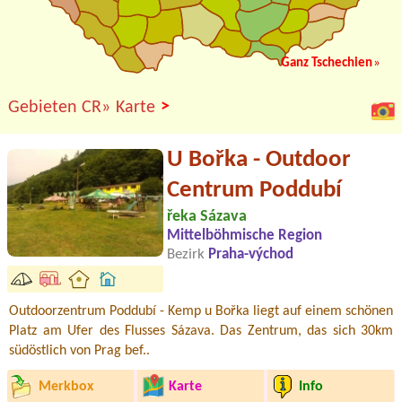
Ganz Tschechien
»
>
Gebieten CR»
Karte
U Bořka - Outdoor
Centrum Poddubí
řeka Sázava
Mittelböhmische Region
Bezirk
Praha-východ
Outdoorzentrum Poddubí - Kemp u Bořka liegt auf einem schönen
Platz am Ufer des Flusses Sázava. Das Zentrum, das sich 30km
südöstlich von Prag bef..
Merkbox
Karte
Info