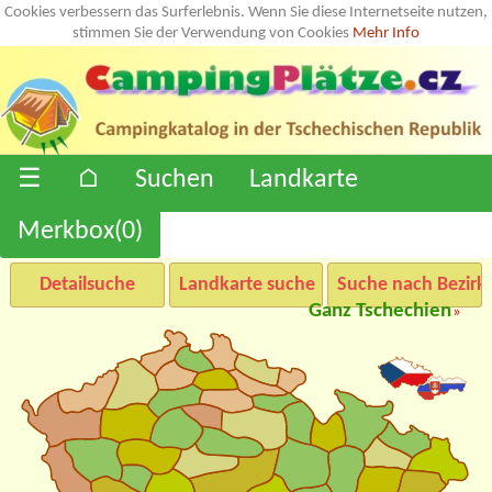
Cookies verbessern das Surferlebnis. Wenn Sie diese Internetseite nutzen,
stimmen Sie der Verwendung von Cookies
Mehr Info
☰
⌂
Suchen
Landkarte
Merkbox(
0
)
Detailsuche
Landkarte suche
Suche nach Bezirk
Ganz Tschechien
»