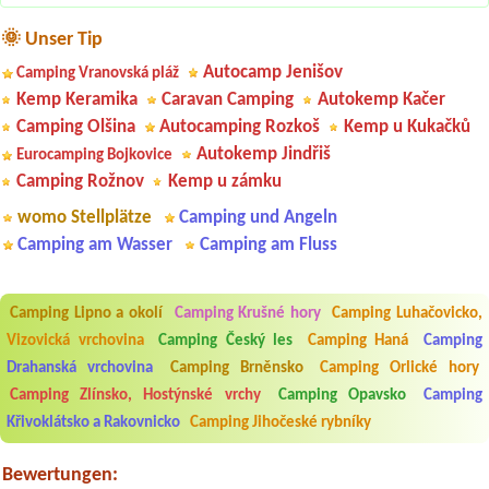
🌞 Unser Tip
Autocamp Jenišov
Camping Vranovská pláž
Kemp Keramika
Caravan Camping
Autokemp Kačer
Camping Olšina
Autocamping Rozkoš
Kemp u Kukačků
Autokemp Jindřiš
Eurocamping Bojkovice
Camping Rožnov
Kemp u zámku
womo Stellplätze
Camping und Angeln
Camping am Wasser
Camping am Fluss
Camping Lipno a okolí
Camping Krušné hory
Camping Luhačovicko,
Vizovická vrchovina
Camping Český les
Camping Haná
Camping
Aneta Melicharová
***
Byli jsme zde v týdnu od 25.7. do 1.8. 2026. Kemp jako takový je pěkný.
Drahanská vrchovina
Camping Brněnsko
Camping Orlické hory
V umývárně i na WC bylo vždy čisto, doplněný papír i utěrky, což při
Camping Zlínsko, Hostýnské vrchy
Camping Opavsko
Camping
množství návštěvníků není samozřejmost. V kempu je obchod a
restaurace, kebab a další občerstvení. Co nás ale velice zklamalo byl
Křivoklátsko a Rakovnicko
Camping Jihočeské rybníky
celodenní hluk z repráků u stanů a absolutní bezohlednost ostatních
ubytovaných. Přes den jsem si připadala jak na pouti- z každého koutu
hrála jiná hudba.Kemp pěkný, ale takový rámus jsme ještě nezažili...
Bewertungen: