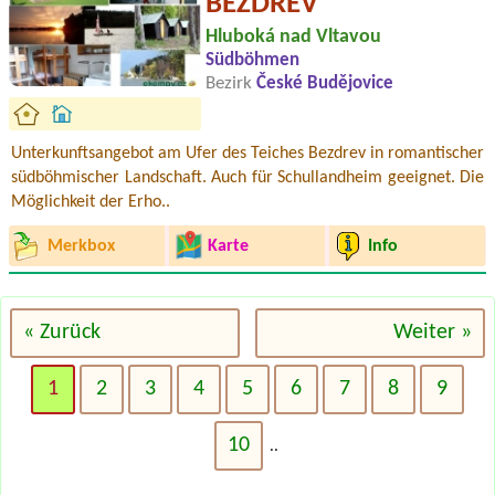
BEZDREV
Hluboká nad Vltavou
Südböhmen
Bezirk
České Budějovice
Unterkunftsangebot am Ufer des Teiches Bezdrev in romantischer
südböhmischer Landschaft. Auch für Schullandheim geeignet. Die
Möglichkeit der Erho..
Merkbox
Karte
Info
« Zurück
Weiter »
1
2
3
4
5
6
7
8
9
10
..