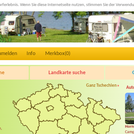
urferlebnis. Wenn Sie diese Internetseite nutzen, stimmen Sie der Verwen
nmelden
Info
Merkbox(
0
)
he
Landkarte suche
Ganz Tschechien
»
Aut
Horní
e,
Camp