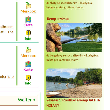
4L chaty se soc.zažízením + kuchyňka,
karavany, stany, přímo u vody..
Merkbox
Kemp u zámku
Karte
bathroom
est. The
Info
Merkbox
4L bungalovy se soc.zažízením + kuchyňka,
místa pro karavany, stany..
Karte
unterhalb
Info
Weiter »
Rekreační středisko a kemp JACHTA
HOLANY