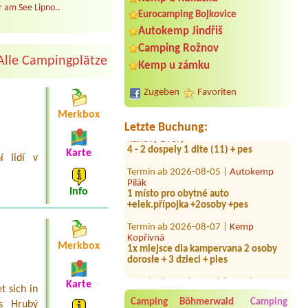
 am See Lipno..
Eurocamping Bojkovice
Termin ab 2026-08-06 |
Občerstvení a
Autokemp Jindřiš
tábořiště Koželužna
Camping Rožnov
2 stany, 3 lidi
Alle Campingplätze
Kemp u zámku
Termin ab 2026-07-24 |
Autokemp na
Cihelnách
Zugeben
Favoriten
1 místo + přípojka, 2 dospělí + pes
Merkbox
Termin ab 2026-08-09 |
Chaty u lesa
Letzte Buchung:
Karlovy Dvory
4 - 2 dospely 1 dite (11) + pes
Karte
í lidí v
Termin ab 2026-08-05 |
Autokemp
Pilák
1 místo pro obytné auto
Info
+elek.přípojka +2osoby +pes
Termin ab 2026-08-07 |
Kemp
Kopřivná
1x miejsce dla kampervana 2 osoby
Merkbox
dorosłe + 3 dzieci + pies
Termin ab 2026-07-26 |
Autokemp
Tanvald
Karte
 sich in
1 místo pro stan +2 osoby
Camping Böhmerwald
Camping
s Hrubý