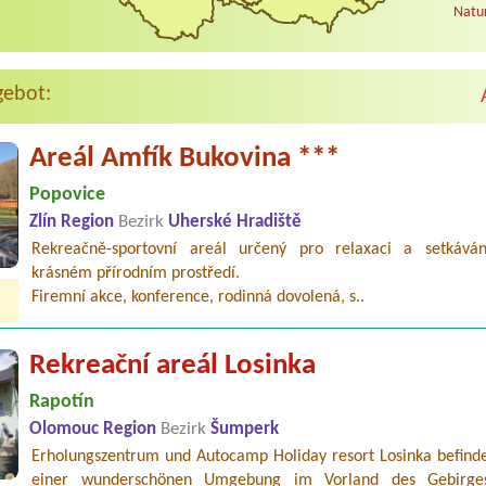
Natur
gebot:
Areál Amfík Bukovina ***
Popovice
Zlín Region
Bezirk
Uherské Hradiště
Rekreačně-sportovní areál určený pro relaxaci a setkáván
krásném přírodním prostředí.
Firemní akce, konference, rodinná dovolená, s..
Rekreační areál Losinka
Rapotín
Olomouc Region
Bezirk
Šumperk
Erholungszentrum und Autocamp Holiday resort Losinka befindet
einer wunderschönen Umgebung im Vorland des Gebirge