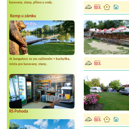
karavany, stany, přímo u vody..
Kemp u zámku
4L bungalovy se soc.zažízením + kuchyňka,
místa pro karavany, stany..
RS Pohoda