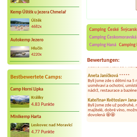
Kemp Úštěk u jezera Chmelař
Aneta Melicharová
***
Úštěk
Byli jsme zde v týdnu od 2
utěrky, což při množství n
4682x
Camping České Švýcars
velice zklamalo byl celode
jak na pouti- z každého ko
Camping Českomoravská 
Autokemp Jezero
Camping Haná
Camping 
Jana
*****
Hlučín
Chtěli jsme být týden,byli
4220x
super. Restaurace s jídlem
Bewertungen:
slušně mile. Nám se v kempu
Aneta Janíčková
*****
Byli jsme zde s dětmi na 5 
Bestbewertete Camps:
usměvaví a ochotní, umíst
nádrž, restaurace a bazén
Camp Horní Lipka
Kateřina+ Květoslav+ Jan
Králíky
Byli jsme zde už podruhé, 
4.83 Punkte
majitelé, dobré víno, možn
dovolená 🤩🤩
Minikemp Harta
Parta
***
Letos jsme zde po třetí a v
Leskovec nad Moravicí
dny tam nebylo ani mýdlo.
4.77 Punkte