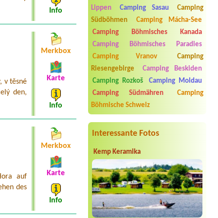
Termin ab 2026-08-01 |
AUTO-AQUA-
Lippen
Camping Sasau
Camping
Info
CYCLO CAMP Ostrožská Nová Ves
Südböhmen
Camping Mácha-See
Termin ab 2026-07-24 |
Stellplatz
Camping Böhmisches Kanada
Arkáda
1 x stan ,2x dospělí ,1 x dítě 9let
Camping Böhmisches Paradies
Merkbox
Camping Vranov
Camping
Termin ab 2026-09-25 |
RS Sycherák
Riesengebirge
Camping Beskiden
Termin ab 2026-08-01 |
Autokemp
Karte
Camping Rozkoš
Camping Moldau
 v těsné
Jezero
1 stan, 3 osoby (2 dospělí, jedno dítě
celý den,
Camping Südmähren
Camping
9 let)
Böhmische Schweiz
Info
Interessante Fotos
Merkbox
Kemp Keramika
Karte
Hora auf
ehen des
Info