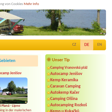
dung von Cookies
Mehr Info
DE
CZ
EN
🌞 Unser Tip
Gebieten
Camping Vranovská pláž
ocamp Jenišov
Autocamp Jenišov
Kemp Keramika
Caravan Camping
Autokemp Kačer
Camping Olšina
Autocamping Rozkoš
 Planá - Lipno
ing in der malerischen
Kemp u Kukačků