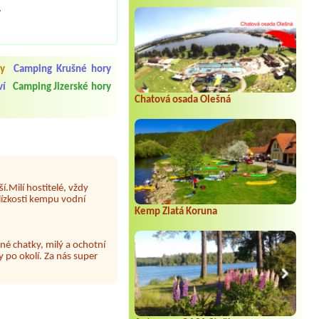
.
 čisto, doplněný papír i
í občerstvení. Co nás ale
y
Camping Krušné hory
Přes den jsem si připadala
ví
Camping Jizerské hory
Chatová osada Olešná
y nové krásné čisté,koupání
Veškerý personál se choval
í.Milí hostitelé, vždy
lízkosti kempu vodní
Kemp Zlatá Koruna
né chatky, milý a ochotní
 po okolí. Za nás super
 papír neustále chyběl a dva