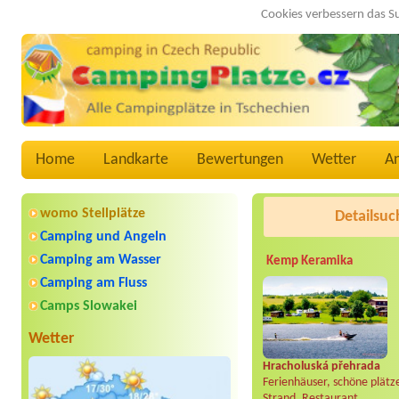
Cookies verbessern das S
Home
Landkarte
Bewertungen
Wetter
A
womo Stellplätze
Detailsuc
Camping und Angeln
Camping am Wasser
Kemp Keramika
Camping am Fluss
Camps Slowakei
Wetter
Hracholuská přehrada
Ferienhäuser, schöne plätz
Strand, Restaurant..