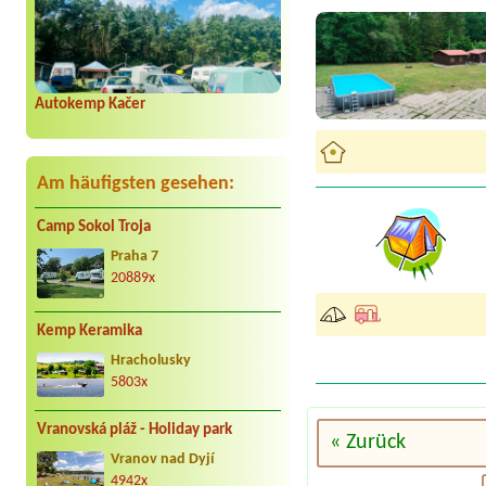
Autokemp Kačer
Am häufigsten gesehen:
Camp Sokol Troja
Praha 7
20889x
Kemp Keramika
Hracholusky
5803x
Vranovská pláž - Holiday park
« Zurück
Vranov nad Dyjí
4942x