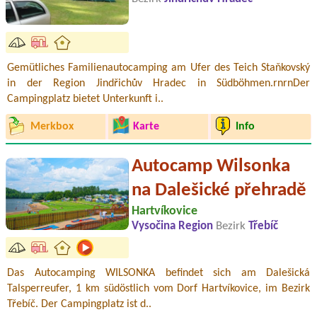
Gemütliches Familienautocamping am Ufer des Teich Staňkovský
in der Region Jindřichův Hradec in Südböhmen.rnrnDer
Campingplatz bietet Unterkunft i..
Merkbox
Karte
Info
Autocamp Wilsonka
na Dalešické přehradě
Hartvíkovice
Vysočina Region
Bezirk
Třebíč
Das Autocamping WILSONKA befindet sich am Dalešická
Talsperreufer, 1 km südöstlich vom Dorf Hartvíkovice, im Bezirk
Třebíč. Der Campingplatz ist d..