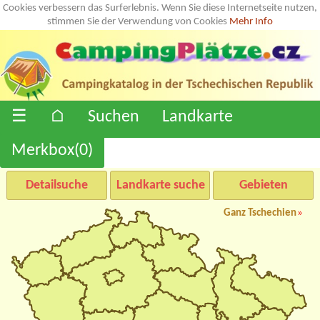
Cookies verbessern das Surferlebnis. Wenn Sie diese Internetseite nutzen,
stimmen Sie der Verwendung von Cookies
Mehr Info
☰
⌂
Suchen
Landkarte
Merkbox(
0
)
Detailsuche
Landkarte suche
Gebieten
Ganz Tschechien
»