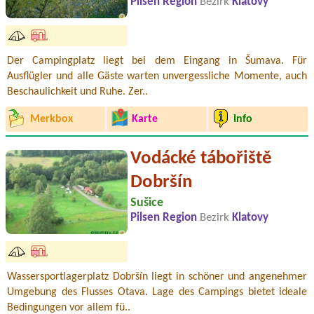
Pilsen Region
Bezirk
Klatovy
Der Campingplatz liegt bei dem Eingang in Šumava. Für
Ausflügler und alle Gäste warten unvergessliche Momente, auch
Beschaulichkeit und Ruhe. Zer..
Merkbox
Karte
Info
Vodácké tábořiště
Dobršín
Sušice
Pilsen Region
Bezirk
Klatovy
Wassersportlagerplatz Dobršín liegt in schöner und angenehmer
Umgebung des Flusses Otava. Lage des Campings bietet ideale
Bedingungen vor allem fü..