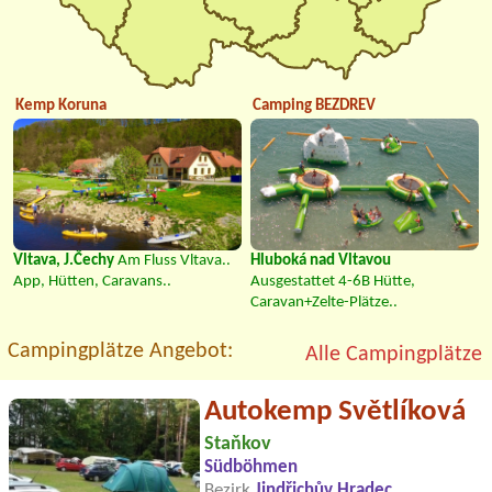
Kemp Koruna
Camping BEZDREV
Vltava, J.Čechy
Am Fluss Vltava..
Hluboká nad Vltavou
App, Hütten, Caravans..
Ausgestattet 4-6B Hütte,
Caravan+Zelte-Plätze..
Campingplätze Angebot:
Alle Campingplätze
Autokemp Světlíková
Staňkov
Südböhmen
Bezirk
Jindřichův Hradec