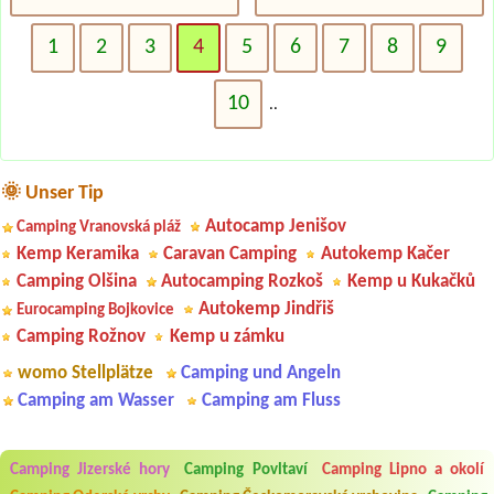
1
2
3
4
5
6
7
8
9
10
..
🌞 Unser Tip
Autocamp Jenišov
Camping Vranovská pláž
Kemp Keramika
Caravan Camping
Autokemp Kačer
Camping Olšina
Autocamping Rozkoš
Kemp u Kukačků
Autokemp Jindřiš
Eurocamping Bojkovice
Camping Rožnov
Kemp u zámku
womo Stellplätze
Camping und Angeln
Camping am Wasser
Camping am Fluss
Camping Jizerské hory
Camping Povltaví
Camping Lipno a okolí