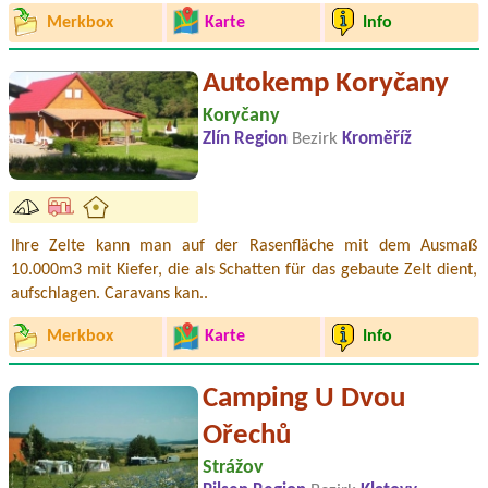
Merkbox
Karte
Info
Autokemp Koryčany
Koryčany
Zlín Region
Bezirk
Kroměříž
Ihre Zelte kann man auf der Rasenfläche mit dem Ausmaß
10.000m3 mit Kiefer, die als Schatten für das gebaute Zelt dient,
aufschlagen. Caravans kan..
Merkbox
Karte
Info
Camping U Dvou
Ořechů
Strážov