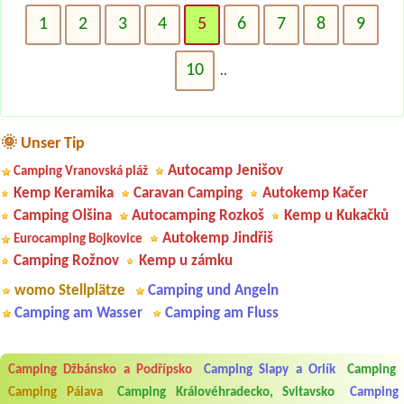
1
2
3
4
5
6
7
8
9
10
..
🌞 Unser Tip
Autocamp Jenišov
Camping Vranovská pláž
Kemp Keramika
Caravan Camping
Autokemp Kačer
Camping Olšina
Autocamping Rozkoš
Kemp u Kukačků
Autokemp Jindřiš
Eurocamping Bojkovice
Camping Rožnov
Kemp u zámku
womo Stellplätze
Camping und Angeln
Camping am Wasser
Camping am Fluss
Camping Džbánsko a Podřípsko
Camping Slapy a Orlík
Camping
Aneta Melicharová
***
Camping Pálava
Camping Královéhradecko, Svitavsko
Camping
Byli jsme zde v týdnu od 25.7. do 1.8. 2026. Kemp jako takový je pěkný.