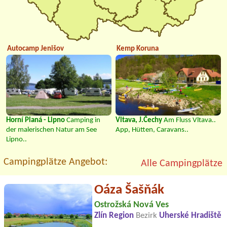
Autocamp Jenišov
Kemp Koruna
Horní Planá - Lipno
Camping in
Vltava, J.Čechy
Am Fluss Vltava..
der malerischen Natur am See
App, Hütten, Caravans..
Lipno..
Campingplätze Angebot:
Alle Campingplätze
Oáza Šašňák
Ostrožská Nová Ves
Zlín Region
Bezirk
Uherské Hradiště