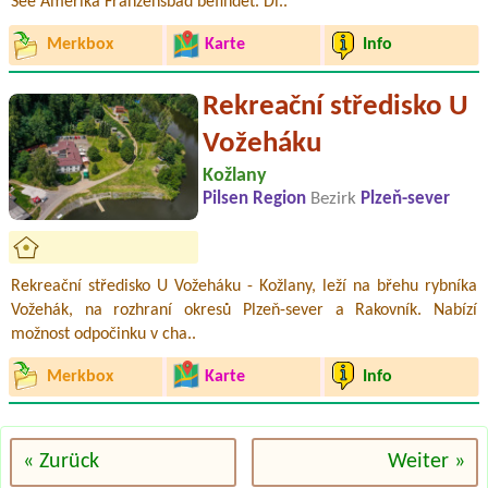
See Amerika Franzensbad befindet. Di..
Merkbox
Karte
Info
Rekreační středisko U
Vožeháku
Kožlany
Pilsen Region
Bezirk
Plzeň-sever
Rekreační středisko U Vožeháku - Kožlany, leží na břehu rybníka
Vožehák, na rozhraní okresů Plzeň-sever a Rakovník. Nabízí
možnost odpočinku v cha..
Merkbox
Karte
Info
« Zurück
Weiter »