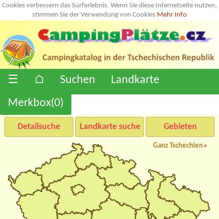
Cookies verbessern das Surferlebnis. Wenn Sie diese Internetseite nutzen,
stimmen Sie der Verwendung von Cookies
Mehr Info
☰
⌂
Suchen
Landkarte
Merkbox(
0
)
Detailsuche
Landkarte suche
Gebieten
Ganz Tschechien
»