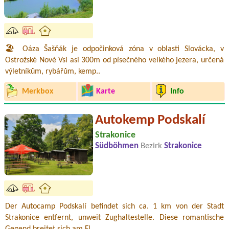
🏖️ Oáza Šašňák je odpočinková zóna v oblasti Slovácka, v
Ostrožské Nové Vsi asi 300m od písečného velkého jezera, určená
výletníkům, rybářům, kemp..
Merkbox
Karte
Info
Autokemp Podskalí
Strakonice
Südböhmen
Bezirk
Strakonice
Der Autocamp Podskalí befindet sich ca. 1 km von der Stadt
Strakonice entfernt, unweit Zughaltestelle. Diese romantische