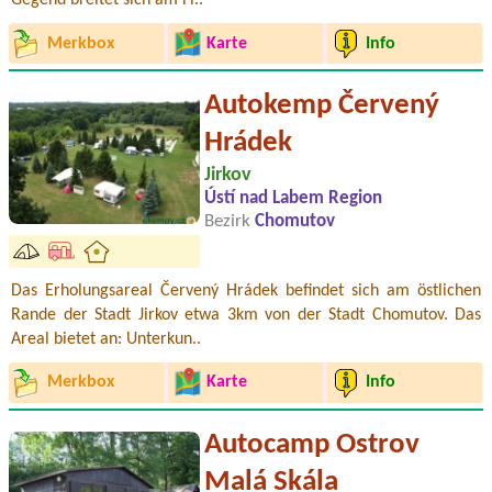
Gegend breitet sich am Fl..
Merkbox
Karte
Info
Autokemp Červený
Hrádek
Jirkov
Ústí nad Labem Region
Bezirk
Chomutov
Das Erholungsareal Červený Hrádek befindet sich am östlichen
Rande der Stadt Jirkov etwa 3km von der Stadt Chomutov. Das
Areal bietet an: Unterkun..
Merkbox
Karte
Info
Autocamp Ostrov
Malá Skála