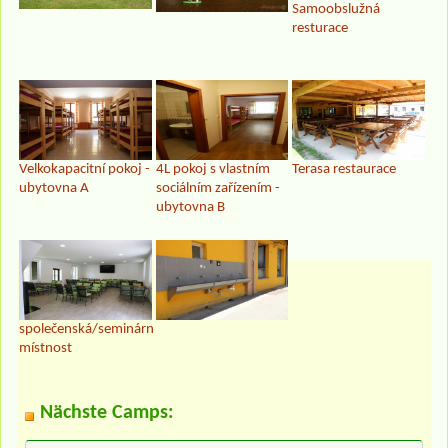
Samoobslužná
resturace
Velkokapacitní pokoj -
4L pokoj s vlastním
Terasa restaurace
ubytovna A
sociálním zařízením -
ubytovna B
společenská/seminární
místnost
Nächste Camps: