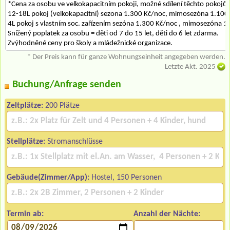
*Cena za osobu ve velkokapacitním pokoji, možné sdílení těchto pokojů
12-18L pokoj (velkokapacitní) sezona 1.300 Kč/noc, mimosezóna 1.100
4L pokoj s vlastním soc. zařízením sezóna 1.300 Kč/noc , mimosezóna 1
Snížený poplatek za osobu = děti od 7 do 15 let, děti do 6 let zdarma.
Zvýhodněné ceny pro školy a mládežnické organizace.
* Der Preis kann für ganze Wohnungseinheit angegeben werden.
Letzte Akt. 2025
Buchung/Anfrage senden
Zeltplätze:
200 Plätze
Stellplätze:
Stromanschlüsse
Gebäude(Zimmer/App):
Hostel, 150 Personen
Termin ab:
Anzahl der Nächte: