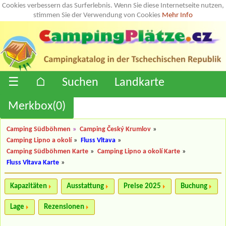
Cookies verbessern das Surferlebnis. Wenn Sie diese Internetseite nutzen,
stimmen Sie der Verwendung von Cookies
Mehr Info
☰
⌂
Suchen
Landkarte
Merkbox(
0
)
Camping Südböhmen
»
Camping Český Krumlov
»
Camping Lipno a okolí
»
Fluss Vltava
»
Camping Südböhmen Karte
»
Camping Lipno a okolí Karte
»
Fluss Vltava Karte
»
Kapazitäten
Ausstattung
Preise 2025
Buchung
Lage
Rezensionen