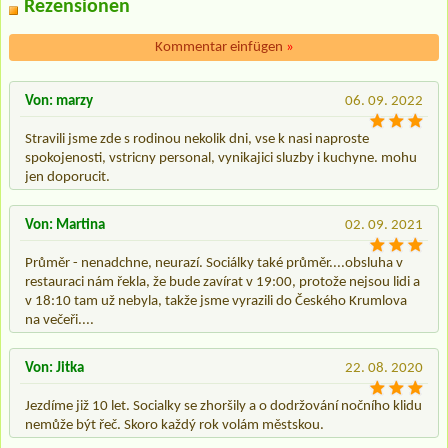
Rezensionen
Kommentar einfügen
»
Von: marzy
06. 09. 2022
Stravili jsme zde s rodinou nekolik dni, vse k nasi naproste
spokojenosti, vstricny personal, vynikajici sluzby i kuchyne. mohu
jen doporucit.
Von: Martina
02. 09. 2021
Průměr - nenadchne, neurazí. Sociálky také průměr....obsluha v
restauraci nám řekla, že bude zavírat v 19:00, protože nejsou lidi a
v 18:10 tam už nebyla, takže jsme vyrazili do Českého Krumlova
na večeři....
Von: Jitka
22. 08. 2020
Jezdíme již 10 let. Socialky se zhoršily a o dodržování nočního klidu
nemůže být řeč. Skoro každý rok volám městskou.