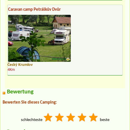
Caravan camp Petráškův Dvůr
Český Krumlov
4Km
Bewertung
Bewerten Sie dieses Camping:
schlechteste
beste