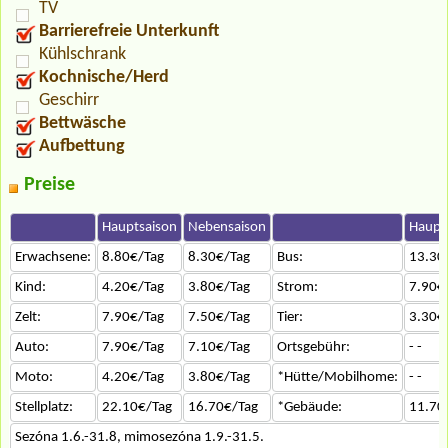
TV
Barrierefreie Unterkunft
Kühlschrank
Kochnische/Herd
Geschirr
Bettwäsche
Aufbettung
Preise
Hauptsaison
Nebensaison
Haupt
Erwachsene:
8.80€/Tag
8.30€/Tag
Bus:
13.30
Kind:
4.20€/Tag
3.80€/Tag
Strom:
7.90€
Zelt:
7.90€/Tag
7.50€/Tag
Tier:
3.30€
Auto:
7.90€/Tag
7.10€/Tag
Ortsgebühr:
- -
Moto:
4.20€/Tag
3.80€/Tag
*Hütte/Mobilhome:
- -
Stellplatz:
22.10€/Tag
16.70€/Tag
*Gebäude:
11.70
Sezóna 1.6.-31.8, mimosezóna 1.9.-31.5.