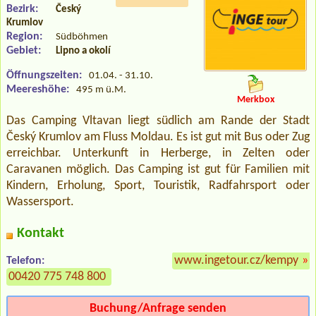
Bezirk:
Český
Krumlov
Region:
Südböhmen
Gebiet:
Lipno a okolí
Öffnungszeiten:
01.04. - 31.10.
Meereshöhe:
495 m ü.M.
Merkbox
Das Camping Vltavan liegt südlich am Rande der Stadt
Český Krumlov am Fluss Moldau. Es ist gut mit Bus oder Zug
erreichbar. Unterkunft in Herberge, in Zelten oder
Caravanen möglich. Das Camping ist gut für Familien mit
Kindern, Erholung, Sport, Touristik, Radfahrsport oder
Wassersport.
Kontakt
www.ingetour.cz/kempy
»
Telefon:
00420 775 748 800
Buchung/Anfrage senden