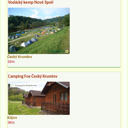
Vodácký kemp Nové Spolí
Český Krumlov
1Km
Camping Fox Český Krumlov
Kájov
3Km