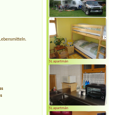
Lebensmitteln.
5L apartmán
ss
ss
5L apartmán