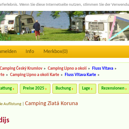
urferlebnis. Wenn Sie diese Internetseite nutzen, stimmen Sie der Verwen
nmelden
Info
Merkbox(
0
)
Camping Český Krumlov
»
Camping Lipno a okolí
»
Fluss Vltava
»
rte
»
Camping Lipno a okolí Karte
»
Fluss Vltava Karte
»
tattung
Preise 2025
Buchung
Lage
Rezensionen
Camping Zlatá Koruna
ie Auflistung
|
ijs