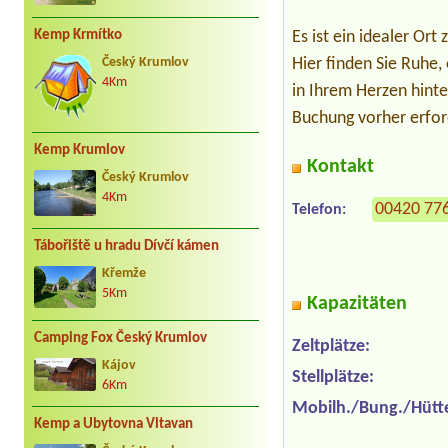
Kemp Krmítko
Es ist ein idealer O
Hier finden Sie Ruhe
Český Krumlov
4Km
in Ihrem Herzen hinte
Buchung vorher erfor
Kemp Krumlov
Kontakt
Český Krumlov
4Km
00420 77
Telefon:
Tábořiště u hradu Dívčí kámen
Křemže
5Km
Kapazitäten
Camping Fox Český Krumlov
Zeltplätze:
Kájov
Stellplätze:
6Km
Mobilh./Bung./Hütt
Kemp a Ubytovna Vltavan