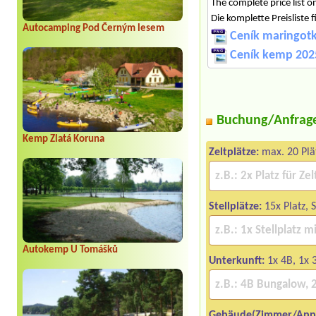
The complete price list
Die komplette Preisliste
Autocamping Pod Černým lesem
Ceník maringot
Ceník kemp 202
Buchung/Anfrag
Kemp Zlatá Koruna
Zeltplätze:
max. 20 Plä
Stellplätze:
15x Platz, 
Autokemp U Tomášků
Unterkunft:
1x 4B, 1x 
Gebäude(Zimmer/App