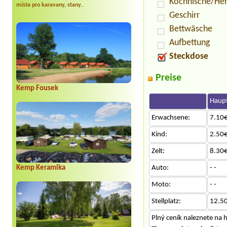
Kochnische/He
místa pro karavany, stany..
Geschirr
Bettwäsche
Aufbettung
Steckdose
Preise
Kemp Fousek
Haupt
Erwachsene:
7.10€
Kind:
2.50€
Zelt:
8.30€
Kemp Keramika
Auto:
- -
Moto:
- -
Stellplatz:
12.5
Plný ceník naleznete n