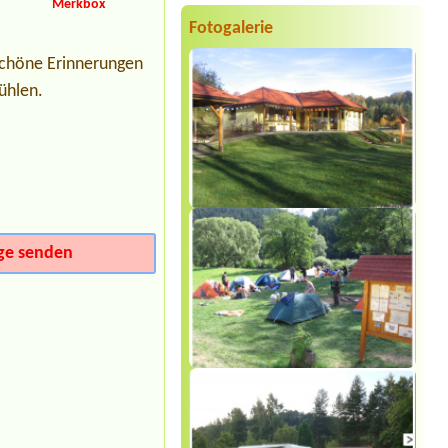
Merkbox
Wilsonka na Dalešické přehradě
1 místo u vody, karavan,auto,2
Fotogalerie
osoby,el. přípojka
 schöne Erinnerungen
Termin ab 2026-08-04 |
Camping
Olšina - Lipno
ühlen.
1 Stellplatz Wohnwagen, 1 PKW,
Strom
Termin ab 2026-08-10 |
Autokemp
Červený Hrádek
chatka 2os+ 3 děti
Termin ab 2026-08-08 |
Autokemp
Baron
1stan+2 osoby a 1 dítě
ge senden