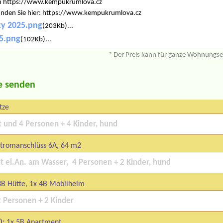
 on https://www.kempukrumlova.cz
 finden Sie hier: https://www.kempukrumlova.cz
ky 2025.png
(203Kb)...
5.png
(102Kb)...
* Der Preis kann für ganze Wohnungs
e senden
tze
Stromanschlüss 6A, 64 m2
3B Hütte, 1x 4B Mobilheim
):
1x 5B Apartment