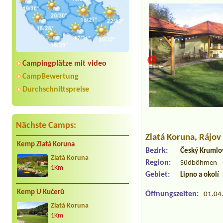
Campingplätze mit video
CampBewertung
Durchschnittspreise
Nächste Camps:
Zlatá Koruna
, Rájov
Kemp Zlatá Koruna
Bezirk:
Český Krumlo
Zlatá Koruna
Region:
Südböhmen
1Km
Gebiet:
Lipno a okolí
Kemp U Kučerů
Öffnungszeiten:
01.04.
Zlatá Koruna
1Km