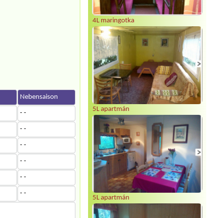
4L maringotka
n
Nebensaison
5L apartmán
- -
- -
- -
- -
- -
- -
5L apartmán