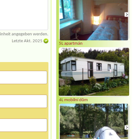
einheit angegeben werden.
Letzte Akt. 2025
5L apartmán
4L mobilní dům