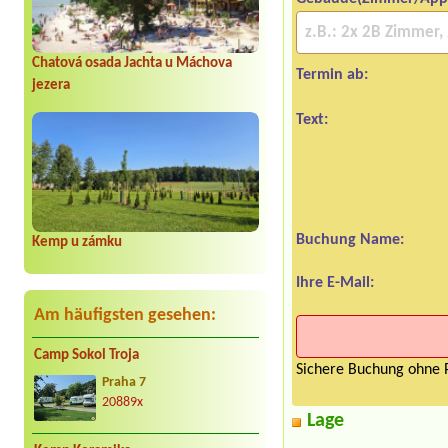
Chatová osada Jachta u Máchova
Termin ab:
jezera
Text:
Buchung Name:
Kemp u zámku
Ihre E-Mail:
Am häufigsten gesehen:
Camp Sokol Troja
Sichere Buchung ohne P
Praha 7
20889x
Lage