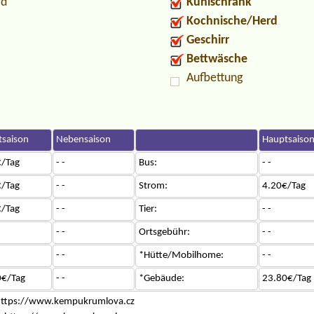
rd
Kühlschrank
Kochnische/Herd
Geschirr
Bettwäsche
Aufbettung
saison
Nebensaison
Hauptsaiso
/Tag
- -
Bus:
- -
/Tag
- -
Strom:
4.20€/Tag
/Tag
- -
Tier:
- -
- -
Ortsgebühr:
- -
- -
*Hütte/Mobilhome:
- -
0€/Tag
- -
*Gebäude:
23.80€/Tag
a https://www.kempukrumlova.cz