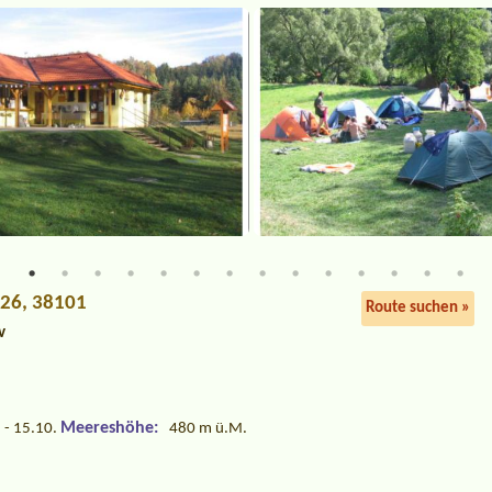
 26, 38101
Route suchen »
v
Meereshöhe:
 - 15.10.
480 m ü.M.