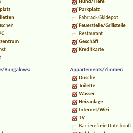
e
Hund/Tiere
platz
Parkplatz
iletten
Fahrrad-/Skidepot
uschen
Feuerstelle/Grillstelle
PC
Restaurant
ozentrum
Geschäft
nst
Kreditkarte
t
e/Bungalows:
Appartements/Zimmer:
Dusche
Toilette
Wasser
Heizanlage
Internet/WiFi
TV
Barrierefreie Unterkunft