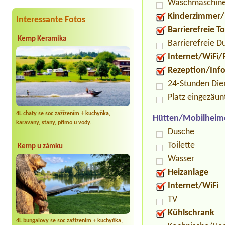
Waschmaschin
Kinderzimmer/
Interessante Fotos
Barrierefreie To
Kemp Keramika
Barrierefreie D
Internet/WiFi/
Rezeption/Inf
24-Stunden Die
Platz eingezäun
4L chaty se soc.zažízením + kuchyňka,
Hütten/Mobilheim
karavany, stany, přímo u vody..
Dusche
Toilette
Kemp u zámku
Wasser
Heizanlage
Internet/WiFi
TV
Kühlschrank
4L bungalovy se soc.zažízením + kuchyňka,