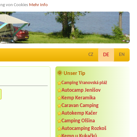
dung von Cookies
Mehr Info
DE
CZ
EN
🌞 Unser Tip
Camping Vranovská pláž
Autocamp Jenišov
Kemp Keramika
Caravan Camping
Autokemp Kačer
Camping Olšina
Autocamping Rozkoš
Kemp u Kukačků