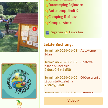
Eurocamping Bojkovice
Autokemp Jindřiš
Termin ab 2026-08-15 |
Autokemp
Camping Rožnov
Jezero
4L Bungalov 4 osoby
Kemp u zámku
Termin ab 2026-07-31 |
Rekreační
středisko Lučina
Zugeben
Favoriten
3 místa pro stany + 4 dospělí + 4 děti
Termin ab 2026-08-01 |
Autokemp
Letzte Buchung:
Ždáň
Termin ab 2026-08-07 |
Chatová
osada Slunečnice
2 dospělý + 1 dítě
Termin ab 2026-08-06 |
Občerstvení a
tábořiště Koželužna
2 stany, 3 lidi
Termin ab 2026-08-10 |
Camping
Český ráj
1 x Stellplatz Wohnwagen ca. 6,5 m,
PKW, 3 Personen (1 Kind 14 Jahre)
Video »
Termin ab 2026-08-04 |
Autocamp