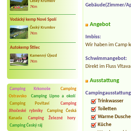
Český Krumlov
Gebäude(Zimmer/Ap
7Km
Vodácký kemp Nové Spolí
Angebot
Český Krumlov
7Km
Imbiss:
Wir haben im Camp ke
Autokemp Štilec
Kamenný Újezd
Schwimmangebot:
7Km
Direkt im Fluss Vltav
Ausstattung
Camping Krkonoše
Camping
Campingausstattung
Ostravsko
Camping Lipno a okolí
Trinkwasser
Camping Povltaví
Camping
Toiletten
Jihočeské rybníky
Camping Česká
Warme Dusche
Kanada
Camping Železné hory
Küche
Camping Český ráj