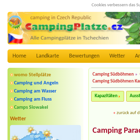
Cookies verbessern das S
Home
Landkarte
Bewertungen
Wetter
A
Camping Südböhmen
»
womo Stellplätze
Camping Südböhmen Ka
Camping und Angeln
Camping am Wasser
Kapazitäten
Auss
Camping am Fluss
Camps Slowakei
«
zurück auf d
Wetter
Camping Parad