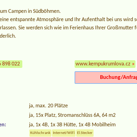
rt zum Campen in Südböhmen.
, eine entspannte Atmosphäre und Ihr Aufenthalt bei uns wird
rlassen. Sie werden sich wie im Ferienhaus Ihrer Großmutter f
derlich.
6 898 022
www.kempukrumlova.cz
»
Buchung/Anfra
ja, max. 20 Plätze
ja, 15x Platz, Stromanschlüss 6A, 64 m2
en:
ja, 1x 4B, 1x 3B Hütte, 1x 4B Mobilheim
Kühlschrank
Internet/WiFi
El.Stecker