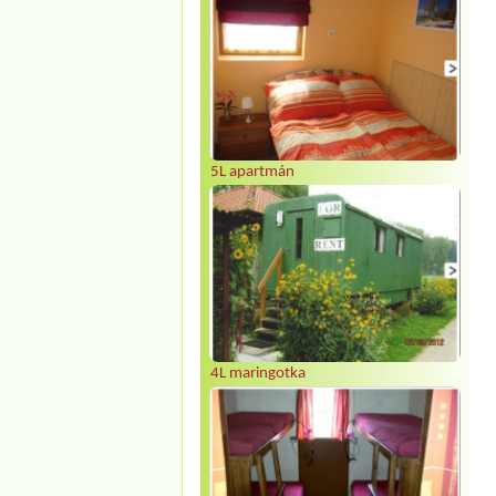
5L apartmán
4L maringotka