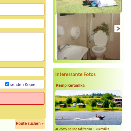
Interessante Fotos
senden Kopie
Kemp Keramika
Route suchen »
4L chaty se soc.zažízením + kuchyňka,