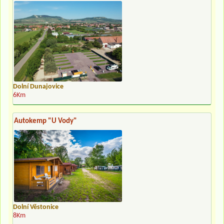
Dolní Dunajovice
6Km
Autokemp "U Vody"
Dolní Věstonice
8Km