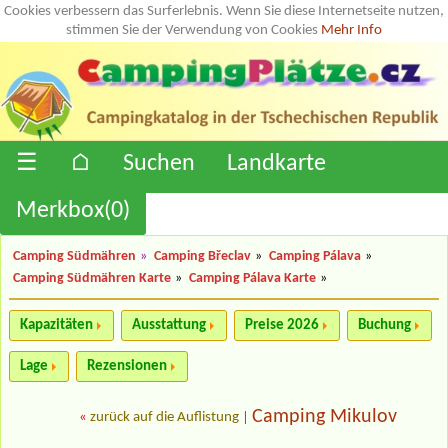
Cookies verbessern das Surferlebnis. Wenn Sie diese Internetseite nutzen,
stimmen Sie der Verwendung von Cookies
Mehr Info
☰
⌂
Suchen
Landkarte
Merkbox(
0
)
Camping Südmähren
»
Camping Břeclav
»
Camping Pálava
»
Camping Südmähren Karte
»
Camping Pálava Karte
»
Kapazitäten
Ausstattung
Preise 2026
Buchung
Lage
Rezensionen
Camping Mikulov
«
zurück auf die Auflistung
|