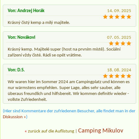
Von: Andrzej Horák
14. 09. 2025
Krásný čistý kemp a milý majitele.
Von: Novákovi
07. 05. 2025
Krásný kemp. Majitelé super (host na prvním místě). Sociální
zařízení vždy čisté. Rádi se opět vrátíme.
Von: D.S.
18. 08. 2024
Wir waren hier im Sommer 2024 am Campingplatz und können es
nur wärmstens empfehlen. Super Lage, alles sehr sauber, alle
überaus freundlich und hilfsbereit. Wir kommen definitiv wieder -
vollste Zufriedenheit.
(Hier sind Kommentare der zufriedenen Besucher, alle findet man in der
Diskussion »
)
Camping Mikulov
«
zurück auf die Auflistung
|