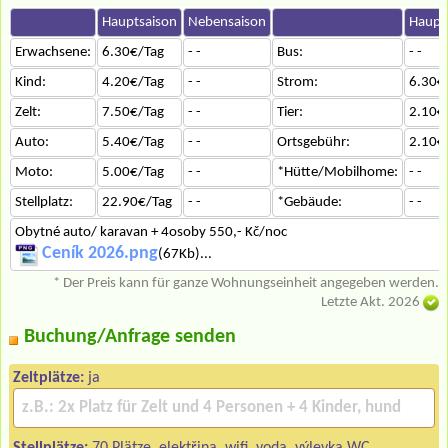
Hauptsaison
Nebensaison
Haupt
Erwachsene:
6.30€/Tag
- -
Bus:
- -
Kind:
4.20€/Tag
- -
Strom:
6.30€
Zelt:
7.50€/Tag
- -
Tier:
2.10€
Auto:
5.40€/Tag
- -
Ortsgebühr:
2.10€
Moto:
5.00€/Tag
- -
*Hütte/Mobilhome:
- -
Stellplatz:
22.90€/Tag
- -
*Gebäude:
- -
Obytné auto/ karavan + 4osoby 550,- Kč/noc
Ceník 2026.png
(67Kb)...
* Der Preis kann für ganze Wohnungseinheit angegeben werden.
Letzte Akt. 2026
Buchung/Anfrage senden
Zeltplätze:
ja