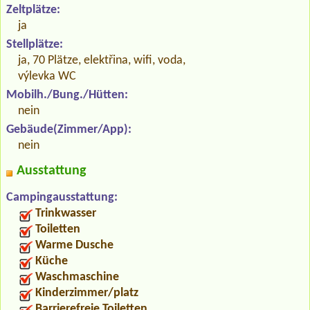
Zeltplätze:
ja
Stellplätze:
ja, 70 Plätze, elektřina, wifi, voda,
výlevka WC
Mobilh./Bung./Hütten:
nein
Gebäude(Zimmer/App):
nein
Ausstattung
Campingausstattung:
Trinkwasser
Toiletten
Warme Dusche
Küche
Waschmaschine
Kinderzimmer/platz
Barrierefreie Toiletten