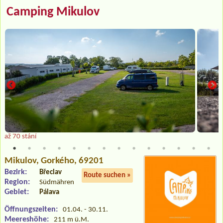
Camping Mikulov
až 70 stání
Mikulov
, Gorkého, 69201
Bezirk:
Břeclav
Route suchen »
Region:
Südmähren
Gebiet:
Pálava
Öffnungszeiten:
01.04. - 30.11.
Meereshöhe:
211 m ü.M.