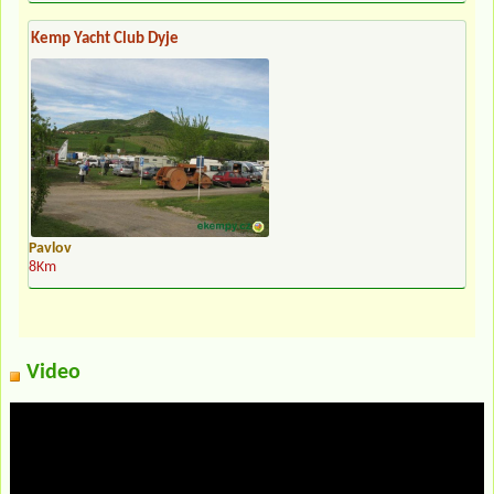
Kemp Yacht Club Dyje
Pavlov
8Km
Video