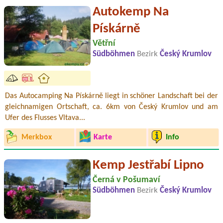
Autokemp Na
Pískárně
Větřní
Südböhmen
Bezirk
Český Krumlov
Das Autocamping Na Pískárně liegt in schöner Landschaft bei der
gleichnamigen Ortschaft, ca. 6km von Český Krumlov und am
Ufer des Flusses Vltava...
Merkbox
Karte
Info
Kemp Jestřabí Lipno
Černá v Pošumaví
Südböhmen
Bezirk
Český Krumlov