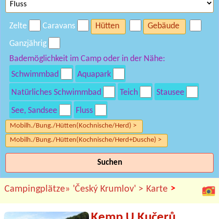
Zelte
Caravans
Hütten
Gebäude
Ganzjährig
Bademöglichkeit im Camp oder in der Nähe:
Schwimmbad
Aquapark
Natürliches Schwimmbad
Teich
Stausee
See, Sandsee
Fluss
Mobilh./Bung./Hütten(Kochnische/Herd) >
Mobilh./Bung./Hütten(Kochnische/Herd+Dusche) >
Suchen
>
Campingplätze»
'Český Krumlov' >
Karte
Kemp U Kučerů