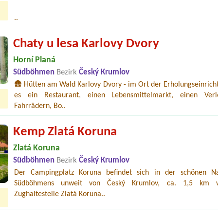
..
Chaty u lesa Karlovy Dvory
Horní Planá
Südböhmen
Bezirk
Český Krumlov
🛖 Hütten am Wald Karlovy Dvory - im Ort der Erholungseinrich
es ein Restaurant, einen Lebensmittelmarkt, einen Ver
Fahrrädern, Bo..
Kemp Zlatá Koruna
Zlatá Koruna
Südböhmen
Bezirk
Český Krumlov
Der Campingplatz Koruna befindet sich in der schönen N
Südböhmens unweit von Český Krumlov, ca. 1,5 km 
Zughaltestelle Zlatá Koruna..