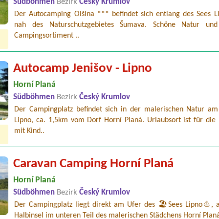
Südböhmen
Bezirk
Český Krumlov
Der Autocamping Olšina *** befindet sich entlang des Sees L
nah des Naturschutzgebietes Šumava. Schöne Natur und 
Campingsortiment ..
Autocamp Jenišov - Lipno
Horní Planá
Südböhmen
Bezirk
Český Krumlov
Der Campingplatz befindet sich in der malerischen Natur am
Lipno, ca. 1,5km vom Dorf Horní Planá. Urlaubsort ist für die
mit Kind..
Caravan Camping Horní Planá
Horní Planá
Südböhmen
Bezirk
Český Krumlov
Der Campingplatz liegt direkt am Ufer des 🏖️Sees Lipno⛵, a
Halbinsel im unteren Teil des malerischen Städchens Horní Plan