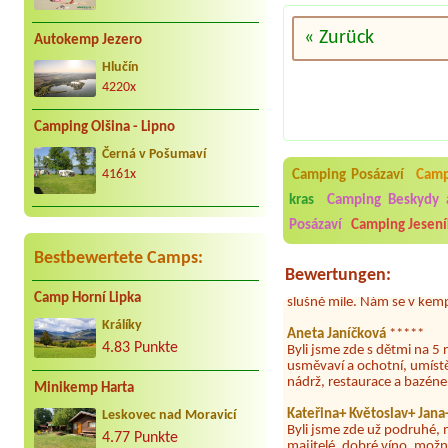
« Zurück
Autokemp Jezero
Hlučín
4220x
Camping Olšina - Lipno
Aneta Melicharová
***
Černá v Pošumaví
Byli jsme zde v týdnu od 2
utěrky, což při množství n
Camping Posázaví
Camp
4161x
velice zklamalo byl celode
kras
Camping Beskydy 
jak na pouti- z každého ko
Posázaví
Camping Jesení
Jana
*****
Chtěli jsme být týden,byli
Bestbewertete Camps:
super. Restaurace s jídlem
Bewertungen:
slušně mile. Nám se v kempu
Camp Horní Lipka
Aneta Janíčková
*****
Králíky
Byli jsme zde s dětmi na 5 
4.83 Punkte
usměvaví a ochotní, umíst
nádrž, restaurace a bazén
Minikemp Harta
Kateřina+ Květoslav+ Jan
Byli jsme zde už podruhé, 
Leskovec nad Moravicí
majitelé, dobré víno, možn
4.77 Punkte
dovolená 🤩🤩