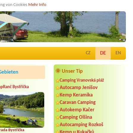
dung von Cookies
Mehr Info
DE
CZ
EN
🌞 Unser Tip
Gebieten
Camping Vranovská pláž
pRanč Bystřička
Autocamp Jenišov
Kemp Keramika
Caravan Camping
Autokemp Kačer
Camping Olšina
Autocamping Rozkoš
rada Bystřička
Kemp u Kukačků