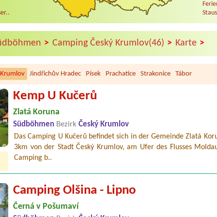
Ferie
er..
Staus
>
>
>
üdböhmen
Camping Český Krumlov(46)
Karte
 Krumlov
Jindřichův Hradec
Písek
Prachatice
Strakonice
Tábor
Kemp U Kučerů
Zlatá Koruna
Südböhmen
Bezirk
Český Krumlov
Das Camping U Kučerů befindet sich in der Gemeinde Zlatá Kor
3km von der Stadt Český Krumlov, am Ufer des Flusses Moldau
Camping b..
Camping Olšina - Lipno
Černá v Pošumaví