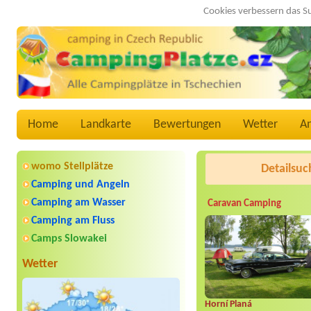
Cookies verbessern das S
Home
Landkarte
Bewertungen
Wetter
A
womo Stellplätze
Detailsuc
Camping und Angeln
Camping am Wasser
Caravan Camping
Camping am Fluss
Camps Slowakei
Wetter
Horní Planá