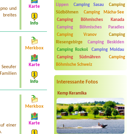
Praha Klánovice*****
Lippen
Camping Sasau
Camping
Karte
ipno und
Termin ab 2026-08-07 |
Kemp Piraňa
Südböhmen
Camping Mácha-See
Nechranice
breites
2x places for tent, 3 persons, 1 dog, 1
Camping Böhmisches Kanada
Info
car
Camping Böhmisches Paradies
Termin ab 2026-08-03 |
Autocamp
Camping Vranov
Camping
Příhrazy
Riesengebirge
Camping Beskiden
1 camper place
Merkbox
Camping Rozkoš
Camping Moldau
Termin ab 2026-07-26 |
Kemp
Camping Südmähren
Camping
Poslední štace
1 Zeltplatz 2 Erwachsene
Böhmische Schweiz
Karte
 Seeufer
 Familien
Interessante Fotos
Info
Kemp Keramika
Merkbox
Karte
uf einer
á.