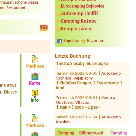
nhäuser, schöne plätze,
Eurocamping Bojkovice
ee, Restaurant..
Autokemp Jindřiš
Termin ab 2026-08-17 |
Vranovská
pláž - Holiday park
Camping Rožnov
1x stan4L/chatka
Kemp u zámku
Termin ab 2026-08-14 |
Autokemp
Višňová II
Zugeben
Favoriten
1×1L 3 Osoby
Termin ab 2026-08-07 |
Kemp Oáza
Letzte Buchung:
1misto 2 osoby, el. přípojka
Merkbox
Termin ab 2026-08-05 |
Autokemp
Vrchlabí- Vejsplachy
1 KleinBus Camper, 2 Erwachsene 1.
kind
Karte
una etwa
. Dieses
Termin ab 2026-08-01 |
Kemp a
Ubytovna Vltavan
Info
1 stan + 5 osob + 1 pes--
Termin ab 2026-07-24 |
Autokemp
Kraskov
1x Stellplatz mit Strom und Wasser
Merkbox
Termin ab 2026-08-04 |
Camping
Camping Böhmerwald
Camping