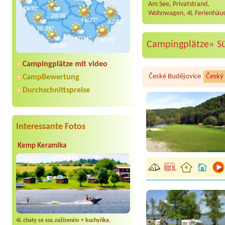
Am See, Privatstrand,
Wohnwagen, 4L Ferienhäus
Campingplätze»
S
Campingplätze mit video
České Budějovice
Český
CampBewertung
Durchschnittspreise
Interessante Fotos
Kemp Keramika
4L chaty se soc.zažízením + kuchyňka,