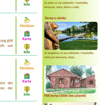
4L chaty se soc.zažízením + kuchyňka,
Info
karavany, stany, přímo u vody..
Kemp u zámku
Merkbox
Karte
tung gibt
leih von
Info
4L bungalovy se soc.zažízením + kuchyňka,
místa pro karavany, stany..
Merkbox
Karte
atur des
von der
Info
FKK kemp Úštěk (bez plavek)