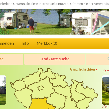
urferlebnis. Wenn Sie diese Internetseite nutzen, stimmen Sie der Verwen
nmelden
Info
Merkbox(
0
)
he
Landkarte suche
Ganz Tschechien
»
Kem
přeh