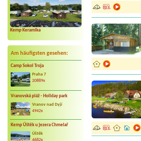
Kemp Keramika
Am häufigsten gesehen:
Camp Sokol Troja
Praha 7
20889x
Vranovská pláž - Holiday park
Vranov nad Dyjí
4942x
Kemp Úštěk u jezera Chmelař
Úštěk
4682x