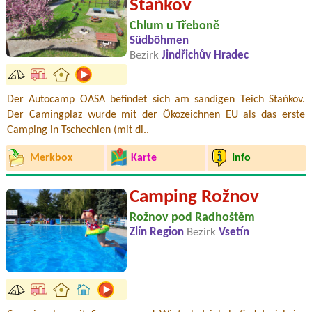
Staňkov
Chlum u Třeboně
Südböhmen
Bezirk
Jindřichův Hradec
Der Autocamp OASA befindet sich am sandigen Teich Staňkov.
Der Camingplaz wurde mit der Ökozeichnen EU als das erste
Camping in Tschechien (mit di..
Merkbox
Karte
Info
Camping Rožnov
Rožnov pod Radhoštěm
Zlín Region
Bezirk
Vsetín