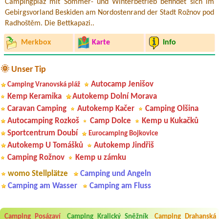
Campingplaz mit Sommer- und Winterbetrieb befindet sich im
Gebirgsvorland Beskiden am Nordostenrand der Stadt Rožnov pod
Radhoštěm. Die Bettkapazi..
Merkbox
Karte
Info
🌞 Unser Tip
Autocamp Jenišov
Camping Vranovská pláž
Kemp Keramika
Autokemp Dolní Morava
Caravan Camping
Autokemp Kačer
Camping Olšina
Autocamping Rozkoš
Camp Dolce
Kemp u Kukačků
Sportcentrum Doubí
Eurocamping Bojkovice
Autokemp U Tomášků
Autokemp Jindřiš
Camping Rožnov
Kemp u zámku
womo Stellplätze
Camping und Angeln
Camping am Wasser
Camping am Fluss
Camping Posázaví
Camping Kralický Sněžník
Camping Drahanská