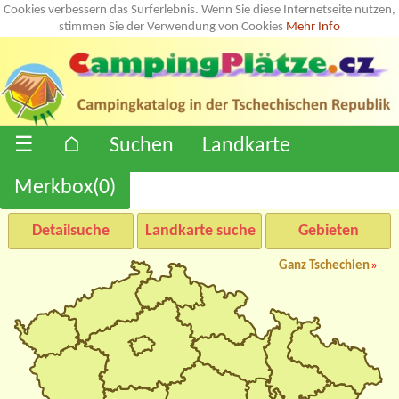
Cookies verbessern das Surferlebnis. Wenn Sie diese Internetseite nutzen,
stimmen Sie der Verwendung von Cookies
Mehr Info
☰
⌂
Suchen
Landkarte
Merkbox(
0
)
Detailsuche
Landkarte suche
Gebieten
Ganz Tschechien
»