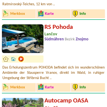
Ratmírovský-Teiches, 12 km von ..
Merkbox
Karte
Info
RS Pohoda
Lančov
Südmähren
Bezirk
Znojmo
Das Erholungszentrum POHODA befindet sich im wunderschönen
Ambiente der Stausperre Vranov, direkt im Wald, in ruhiger
Umgebung der Stříbrná Bucht ..
Merkbox
Karte
Info
Autocamp OASA