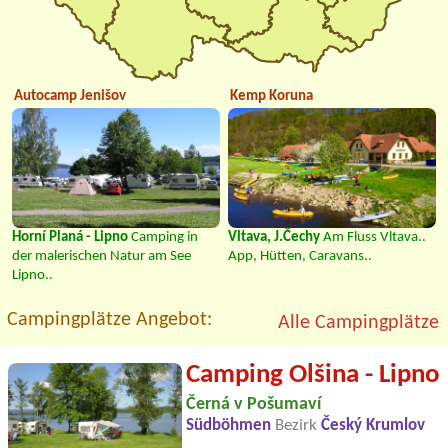
Autocamp Jenišov
Kemp Koruna
Horní Planá - Lipno
Camping in
Vltava, J.Čechy
Am Fluss Vltava..
der malerischen Natur am See
App, Hütten, Caravans..
Lipno..
Campingplätze Angebot:
Alle Campingplätze
Camping Olšina - Lipno
Černá v Pošumaví
Südböhmen
Bezirk
Český Krumlov