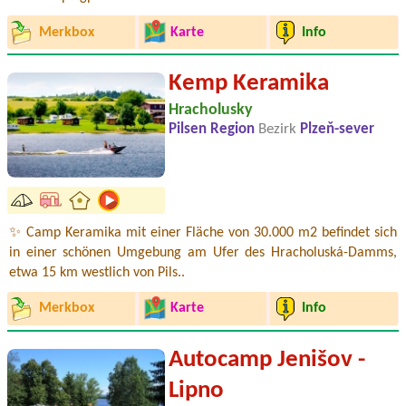
Merkbox
Karte
Info
Kemp Keramika
Hracholusky
Pilsen Region
Bezirk
Plzeň-sever
✨ Camp Keramika mit einer Fläche von 30.000 m2 befindet sich
in einer schönen Umgebung am Ufer des Hracholuská-Damms,
etwa 15 km westlich von Pils..
Merkbox
Karte
Info
Autocamp Jenišov -
Lipno