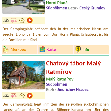
Horní Planá
Südböhmen
Bezirk
Český Krumlov
Der Campingplatz befindet sich in der malerischen Natur am
Seeufer Lipno, ca. 1,5km vom Dorf Horní Planá. Urlaubsort ist für
die Familien mit Kind..
Merkbox
Karte
Info
Chatový tábor Malý
Ratmírov
Malý Ratmírov
Südböhmen
Bezirk
Jindřichův Hradec
Der Campingplatz liegt inmitten der reizvollen südböhmischen
Landschaft an der Grenze zu Böhmen-Kanada am Ufer des