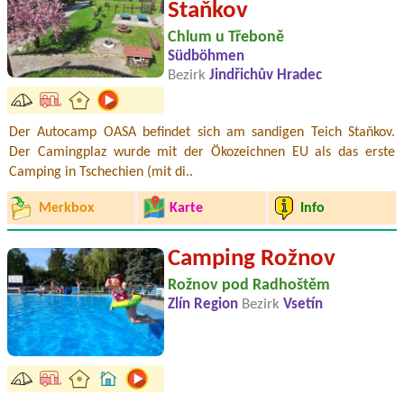
Staňkov
Chlum u Třeboně
Südböhmen
Bezirk
Jindřichův Hradec
Der Autocamp OASA befindet sich am sandigen Teich Staňkov.
Der Camingplaz wurde mit der Ökozeichnen EU als das erste
Camping in Tschechien (mit di..
Merkbox
Karte
Info
Camping Rožnov
Rožnov pod Radhoštěm
Zlín Region
Bezirk
Vsetín