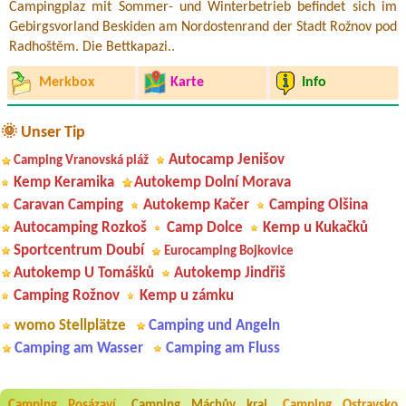
Campingplaz mit Sommer- und Winterbetrieb befindet sich im
Gebirgsvorland Beskiden am Nordostenrand der Stadt Rožnov pod
Radhoštěm. Die Bettkapazi..
Merkbox
Karte
Info
🌞 Unser Tip
Autocamp Jenišov
Camping Vranovská pláž
Kemp Keramika
Autokemp Dolní Morava
Caravan Camping
Autokemp Kačer
Camping Olšina
Autocamping Rozkoš
Camp Dolce
Kemp u Kukačků
Sportcentrum Doubí
Eurocamping Bojkovice
Autokemp U Tomášků
Autokemp Jindřiš
Camping Rožnov
Kemp u zámku
womo Stellplätze
Camping und Angeln
Camping am Wasser
Camping am Fluss
Camping Posázaví
Camping Máchův kraj
Camping Ostravsko