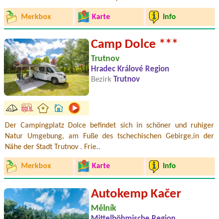
Merkbox
Karte
Info
Camp Dolce ***
Trutnov
Hradec Králové Region
Bezirk
Trutnov
Der Campingplatz Dolce befindet sich in schöner und ruhiger
Natur Umgebung, am Fuße des tschechischen Gebirge,in der
Nähe der Stadt Trutnov . Frie..
Merkbox
Karte
Info
Autokemp Kačer
Mělník
Mittelböhmische Region