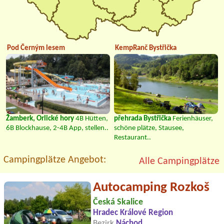
Pod Černým lesem
KempRanč Bystřička
Žamberk, Orlické hory
4B Hütten,
přehrada Bystřička
Ferienhäuser,
6B Blockhause, 2-4B App, stellen..
schöne plätze, Stausee,
Restaurant..
Campingplätze Angebot:
Alle Campingplätze
Autocamping Rozkoš
Česká Skalice
Hradec Králové Region
Bezirk
Náchod