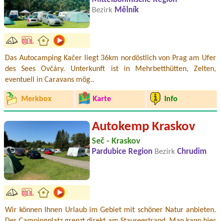
Bezirk
Mělník
Das Autocamping Kačer liegt 36km nordöstlich von Prag am Ufer
des Sees Ovčáry. Unterkunft ist in Mehrbetthütten, Zelten,
eventuell in Caravans mög..
Merkbox
Karte
Info
Autokemp Kraskov
Seč - Kraskov
Pardubice Region
Bezirk
Chrudim
Wir können Ihnen Urlaub im Gebiet mit schöner Natur anbieten.