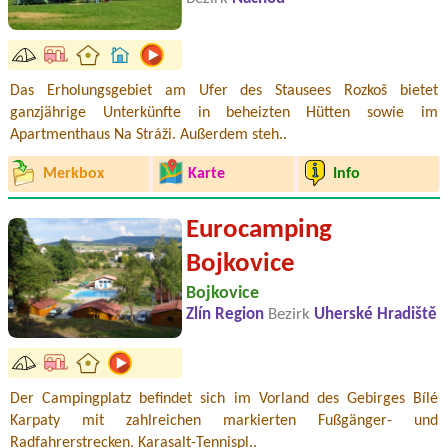
Das Erholungsgebiet am Ufer des Stausees Rozkoš bietet
ganzjährige Unterkünfte in beheizten Hütten sowie im
Apartmenthaus Na Stráži. Außerdem steh..
Merkbox
Karte
Info
Eurocamping
Bojkovice
Bojkovice
Zlín Region
Bezirk
Uherské Hradiště
Der Campingplatz befindet sich im Vorland des Gebirges Bílé
Karpaty mit zahlreichen markierten Fußgänger- und
Radfahrerstrecken. Karasalt-Tennispl..