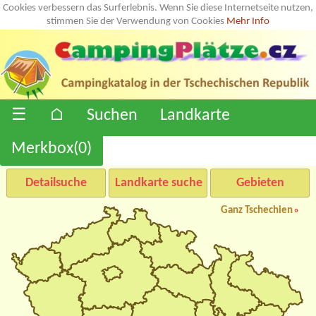
Cookies verbessern das Surferlebnis. Wenn Sie diese Internetseite nutzen,
stimmen Sie der Verwendung von Cookies
Mehr Info
☰
⌂
Suchen
Landkarte
Merkbox(
0
)
Detailsuche
Landkarte suche
Gebieten
Ganz Tschechien
»