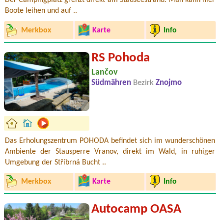
Der Campingplatz grenzt direkt am Stauseestrand. Man kann hier
Boote leihen und auf ..
Merkbox
Karte
Info
RS Pohoda
Lančov
Südmähren
Bezirk
Znojmo
Das Erholungszentrum POHODA befindet sich im wunderschönen
Ambiente der Stausperre Vranov, direkt im Wald, in ruhiger
Umgebung der Stříbrná Bucht ..
Merkbox
Karte
Info
Autocamp OASA