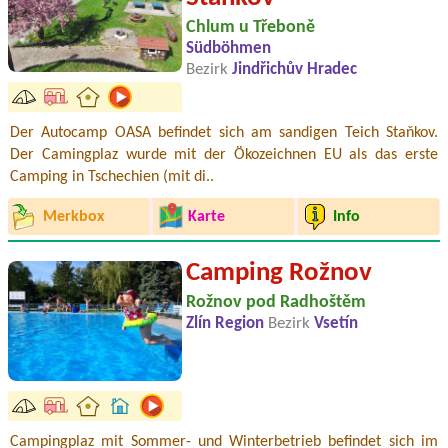
Chlum u Třeboně
Südböhmen
Bezirk
Jindřichův Hradec
Der Autocamp OASA befindet sich am sandigen Teich Staňkov.
Der Camingplaz wurde mit der Ökozeichnen EU als das erste
Camping in Tschechien (mit di..
Merkbox
Karte
Info
Camping Rožnov
Rožnov pod Radhoštěm
Zlín Region
Bezirk
Vsetín
Campingplaz mit Sommer- und Winterbetrieb befindet sich im