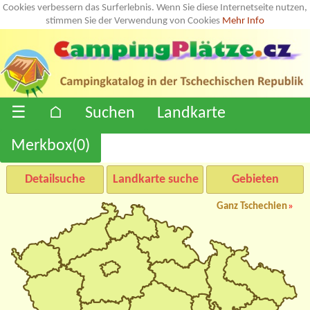
Cookies verbessern das Surferlebnis. Wenn Sie diese Internetseite nutzen,
stimmen Sie der Verwendung von Cookies
Mehr Info
☰
⌂
Suchen
Landkarte
Merkbox(
0
)
Detailsuche
Landkarte suche
Gebieten
Ganz Tschechien
»