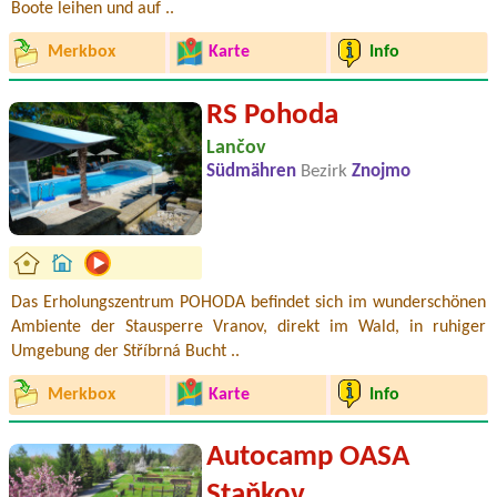
Boote leihen und auf ..
Merkbox
Karte
Info
RS Pohoda
Lančov
Südmähren
Bezirk
Znojmo
Das Erholungszentrum POHODA befindet sich im wunderschönen
Ambiente der Stausperre Vranov, direkt im Wald, in ruhiger
Umgebung der Stříbrná Bucht ..
Merkbox
Karte
Info
Autocamp OASA
Staňkov