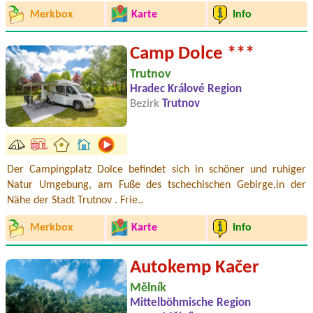
Merkbox
Karte
Info
Camp Dolce ***
Trutnov
Hradec Králové Region
Bezirk
Trutnov
Der Campingplatz Dolce befindet sich in schöner und ruhiger
Natur Umgebung, am Fuße des tschechischen Gebirge,in der
Nähe der Stadt Trutnov . Frie..
Merkbox
Karte
Info
Autokemp Kačer
Mělník
Mittelböhmische Region