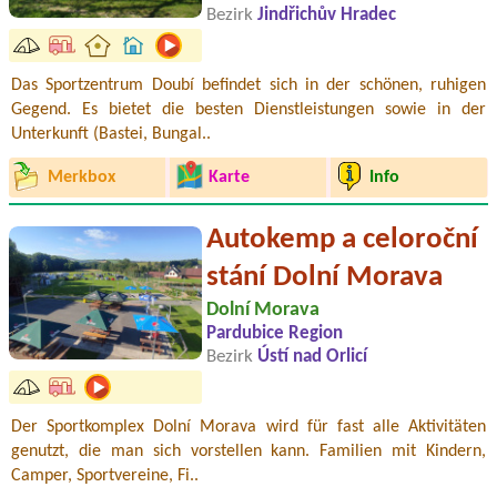
Bezirk
Jindřichův Hradec
Das Sportzentrum Doubí befindet sich in der schönen, ruhigen
Gegend. Es bietet die besten Dienstleistungen sowie in der
Unterkunft (Bastei, Bungal..
Merkbox
Karte
Info
Autokemp a celoroční
stání Dolní Morava
Dolní Morava
Pardubice Region
Bezirk
Ústí nad Orlicí
Der Sportkomplex Dolní Morava wird für fast alle Aktivitäten
genutzt, die man sich vorstellen kann. Familien mit Kindern,
Camper, Sportvereine, Fi..