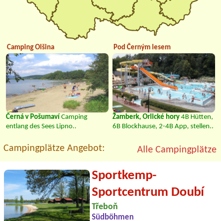
Camping Olšina
Pod Černým lesem
Černá v Pošumaví
Camping
Žamberk, Orlické hory
4B Hütten,
entlang des Sees Lipno..
6B Blockhause, 2-4B App, stellen..
Campingplätze Angebot:
Alle Campingplätze
Sportkemp-
Sportcentrum Doubí
Třeboň
Südböhmen