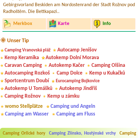
Gebirgsvorland Beskiden am Nordostenrand der Stadt Rožnov pod
Radhoštěm. Die Bettkapazi..
Merkbox
Karte
Info
🌞 Unser Tip
Autocamp Jenišov
Camping Vranovská pláž
Kemp Keramika
Autokemp Dolní Morava
Caravan Camping
Autokemp Kačer
Camping Olšina
Autocamping Rozkoš
Camp Dolce
Kemp u Kukačků
Sportcentrum Doubí
Eurocamping Bojkovice
Autokemp U Tomášků
Autokemp Jindřiš
Camping Rožnov
Kemp u zámku
womo Stellplätze
Camping und Angeln
Camping am Wasser
Camping am Fluss
Camping Orlické hory
Camping Zlínsko, Hostýnské vrchy
Camping
Aneta Melicharová
***