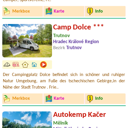
Camper, Sportvereine, Fi..
Merkbox
Karte
Info
Camp Dolce ***
Trutnov
Hradec Králové Region
Bezirk
Trutnov
Der Campingplatz Dolce befindet sich in schöner und ruhiger
Natur Umgebung, am Fuße des tschechischen Gebirge,in der
Nähe der Stadt Trutnov . Frie..
Merkbox
Karte
Info
Autokemp Kačer
Mělník