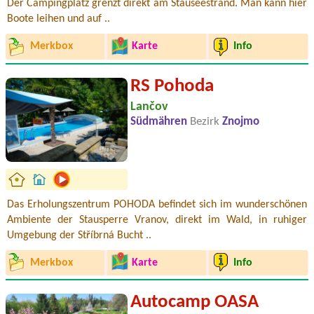
Der Campingplatz grenzt direkt am Stauseestrand. Man kann hier
Boote leihen und auf ..
Merkbox
Karte
Info
RS Pohoda
Lančov
Südmähren
Bezirk
Znojmo
Das Erholungszentrum POHODA befindet sich im wunderschönen
Ambiente der Stausperre Vranov, direkt im Wald, in ruhiger
Umgebung der Stříbrná Bucht ..
Merkbox
Karte
Info
Autocamp OASA