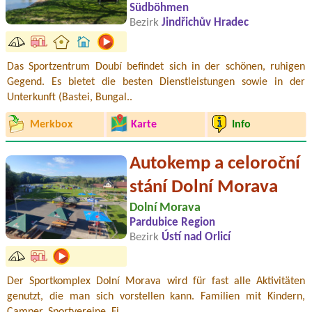
Südböhmen
Bezirk
Jindřichův Hradec
Das Sportzentrum Doubí befindet sich in der schönen, ruhigen
Gegend. Es bietet die besten Dienstleistungen sowie in der
Unterkunft (Bastei, Bungal..
Merkbox
Karte
Info
Autokemp a celoroční
stání Dolní Morava
Dolní Morava
Pardubice Region
Bezirk
Ústí nad Orlicí
Der Sportkomplex Dolní Morava wird für fast alle Aktivitäten
genutzt, die man sich vorstellen kann. Familien mit Kindern,