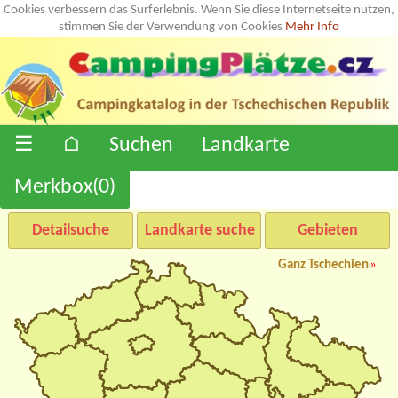
Cookies verbessern das Surferlebnis. Wenn Sie diese Internetseite nutzen,
stimmen Sie der Verwendung von Cookies
Mehr Info
☰
⌂
Suchen
Landkarte
Merkbox(
0
)
Detailsuche
Landkarte suche
Gebieten
Ganz Tschechien
»