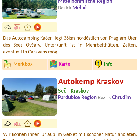
Mittelböhmische Region
Bezirk
Mělník
Das Autocamping Kačer liegt 36km nordöstlich von Prag am Ufer
des Sees Ovčáry. Unterkunft ist in Mehrbetthütten, Zelten,
eventuell in Caravans mög..
Merkbox
Karte
Info
Autokemp Kraskov
Seč - Kraskov
Pardubice Region
Bezirk
Chrudim
Wir können Ihnen Urlaub im Gebiet mit schöner Natur anbieten.