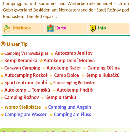
Campingplaz mit Sommer- und Winterbetrieb befindet sich im
Gebirgsvorland Beskiden am Nordostenrand der Stadt Rožnov pod
Radhoštěm. Die Bettkapazi..
Merkbox
Karte
Info
🌞 Unser Tip
Autocamp Jenišov
Camping Vranovská pláž
Kemp Keramika
Autokemp Dolní Morava
Caravan Camping
Autokemp Kačer
Camping Olšina
Autocamping Rozkoš
Camp Dolce
Kemp u Kukačků
Sportcentrum Doubí
Eurocamping Bojkovice
Autokemp U Tomášků
Autokemp Jindřiš
Camping Rožnov
Kemp u zámku
womo Stellplätze
Camping und Angeln
Camping am Wasser
Camping am Fluss