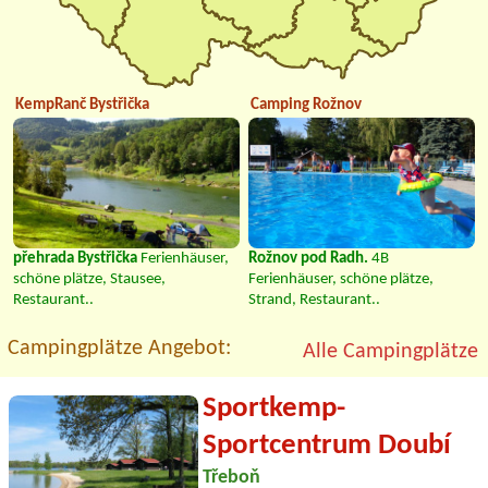
KempRanč Bystřička
Camping Rožnov
přehrada Bystřička
Ferienhäuser,
Rožnov pod Radh.
4B
schöne plätze, Stausee,
Ferienhäuser, schöne plätze,
Restaurant..
Strand, Restaurant..
Campingplätze Angebot:
Alle Campingplätze
Sportkemp-
Sportcentrum Doubí
Třeboň