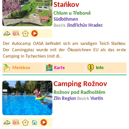
Staňkov
Chlum u Třeboně
Südböhmen
Bezirk
Jindřichův Hradec
Der Autocamp OASA befindet sich am sandigen Teich Staňkov.
Der Camingplaz wurde mit der Ökozeichnen EU als das erste
Camping in Tschechien (mit di..
Merkbox
Karte
Info
Camping Rožnov
Rožnov pod Radhoštěm
Zlín Region
Bezirk
Vsetín