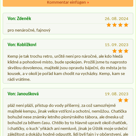
Kommentar einfügen
»
Von: Zdeněk
26. 08. 2024
pro nenáročné, fajnový
Von: Koblížkovi
15. 09. 2023
Kemp je tak trochu retro, určitě není pro náročné, ale kdo hledá
klidné a pohodové místo, bude spokojen. Prožili jsme tu naprosto
skvělou dovolenou, majitelé jsou opravdu báječni, do města je to
kousek, a v okolí je pořád kam chodit na vycházky. Kemp, kam se
rádi vrátíme.
Von: Janoušková
19. 08. 2023
pláž není pláží, přístup do vody příšerný, za což samozřejmě
majitelé kempu, jinak velice vstřícní a ochotní, nemůžou. Chatička
bohužel nese známky letního pionýrského tábora, ale dneska už
bohužel za během času. Chtělo by to hlavně upravit okolí chatiček,
i chatičky, o kuchˇyňkách ani nemluvě, jinak je Úštěk moje srdeční
záležitost a dokážu hodně odpustit, lidi byli fajn i v občerstvení, ale