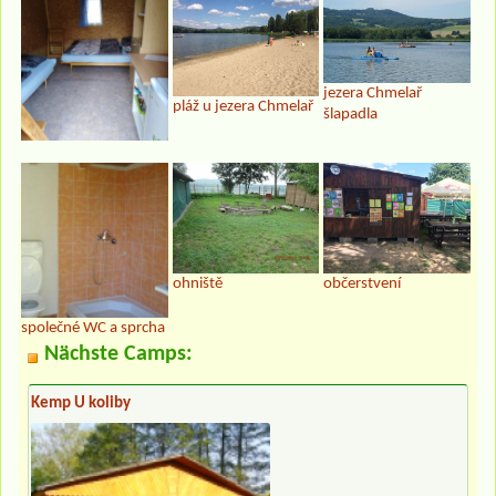
jezera Chmelař
pláž u jezera Chmelař
šlapadla
ohniště
občerstvení
společné WC a sprcha
Nächste Camps:
Kemp U koliby