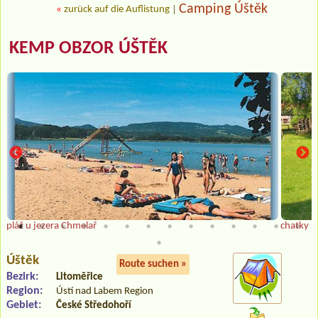
Camping Úštěk
«
zurück auf die Auflistung
|
KEMP OBZOR ÚŠTĚK
pláž u jezera Chmelař
chatky
Úštěk
Route suchen »
Bezirk:
Litoměřice
Region:
Ústí nad Labem Region
Gebiet:
České Středohoří