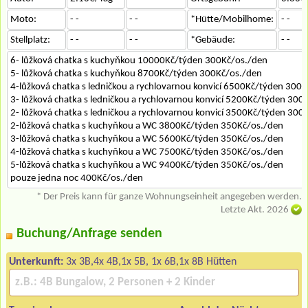
Moto:
- -
- -
*Hütte/Mobilhome:
- -
Stellplatz:
- -
- -
*Gebäude:
- -
6- lůžková chatka s kuchyňkou 10000Kč/týden 300Kč/os./den
5- lůžková chatka s kuchyňkou 8700Kč/týden 300Kč/os./den
4-lůžková chatka s ledničkou a rychlovarnou konvicí 6500Kč/týden 300
3- lůžková chatka s ledničkou a rychlovarnou konvicí 5200Kč/týden 300
2- lůžková chatka s ledničkou a rychlovarnou konvicí 3500Kč/týden 300
2-lůžková chatka s kuchyňkou a WC 3800Kč/týden 350Kč/os./den
3-lůžková chatka s kuchyňkou a WC 5600Kč/týden 350Kč/os./den
4-lůžková chatka s kuchyňkou a WC 7500Kč/týden 350Kč/os./den
5-lůžková chatka s kuchyňkou a WC 9400Kč/týden 350Kč/os./den
pouze jedna noc 400Kč/os./den
* Der Preis kann für ganze Wohnungseinheit angegeben werden.
Letzte Akt. 2026
Buchung/Anfrage senden
Unterkunft:
3x 3B,4x 4B,1x 5B, 1x 6B,1x 8B Hütten