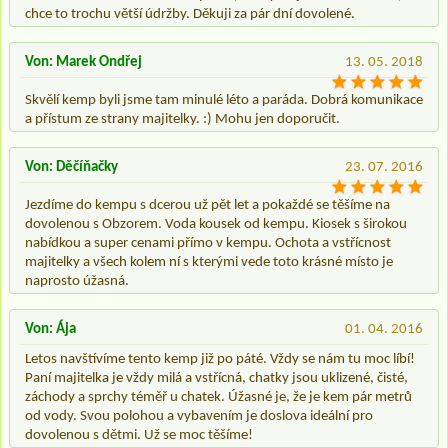
chce to trochu větší údržby. Děkuji za pár dní dovolené.
Von: Marek Ondřej
13. 05. 2018
Skvělí kemp byli jsme tam minulé léto a paráda. Dobrá komunikace
a přístum ze strany majitelky. :) Mohu jen doporučit.
Von: Děčíňačky
23. 07. 2016
Jezdíme do kempu s dcerou už pět let a pokaždé se těšíme na
dovolenou s Obzorem. Voda kousek od kempu. Kiosek s širokou
nabídkou a super cenami přímo v kempu. Ochota a vstřícnost
majitelky a všech kolem ní s kterými vede toto krásné místo je
naprosto úžasná.
Von: Ája
01. 04. 2016
Letos navštívíme tento kemp již po páté. Vždy se nám tu moc líbí!
Paní majitelka je vždy milá a vstřícná, chatky jsou uklizené, čisté,
záchody a sprchy téměř u chatek. Úžasné je, že je kem pár metrů
od vody. Svou polohou a vybavením je doslova ideální pro
dovolenou s dětmi. Už se moc těšíme!