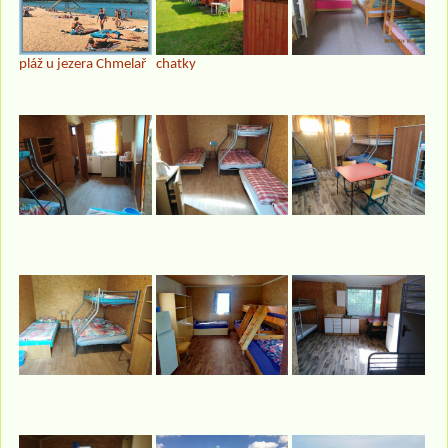
pláž u jezera Chmelař
chatky