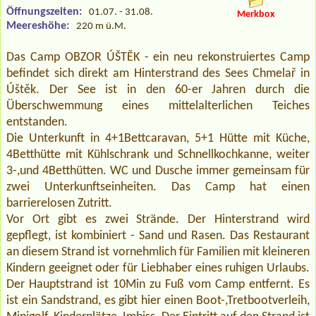
Öffnungszeiten:
01.07. - 31.08.
Merkbox
Meereshöhe:
220 m ü.M.
Das Camp OBZOR ÚŠTĚK - ein neu rekonstruiertes Camp
befindet sich direkt am Hinterstrand des Sees Chmelař in
Úštěk. Der See ist in den 60-er Jahren durch die
Überschwemmung eines mittelalterlichen Teiches
entstanden.
Die Unterkunft in 4+1Bettcaravan, 5+1 Hütte mit Küche,
4Betthütte mit Kühlschrank und Schnellkochkanne, weiter
3-,und 4Betthütten. WC und Dusche immer gemeinsam für
zwei Unterkunftseinheiten. Das Camp hat einen
barrierelosen Zutritt.
Vor Ort gibt es zwei Strände. Der Hinterstrand wird
gepflegt, ist kombiniert - Sand und Rasen. Das Restaurant
an diesem Strand ist vornehmlich für Familien mit kleineren
Kindern geeignet oder für Liebhaber eines ruhigen Urlaubs.
Der Hauptstrand ist 10Min zu Fuß vom Camp entfernt. Es
ist ein Sandstrand, es gibt hier einen Boot-,Tretbootverleih,