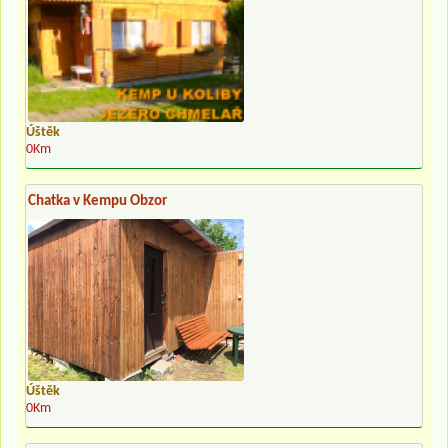
Úštěk
0Km
Chatka v Kempu Obzor
Úštěk
0Km