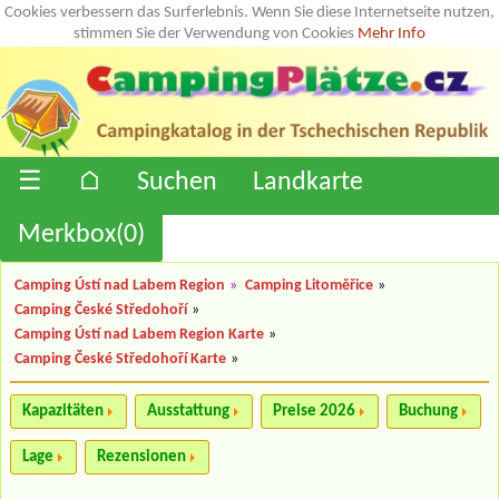
Cookies verbessern das Surferlebnis. Wenn Sie diese Internetseite nutzen,
stimmen Sie der Verwendung von Cookies
Mehr Info
☰
⌂
Suchen
Landkarte
Merkbox(
0
)
Camping Ústí nad Labem Region
»
Camping Litoměřice
»
Camping České Středohoří
»
Camping Ústí nad Labem Region Karte
»
Camping České Středohoří Karte
»
Kapazitäten
Ausstattung
Preise 2026
Buchung
Lage
Rezensionen