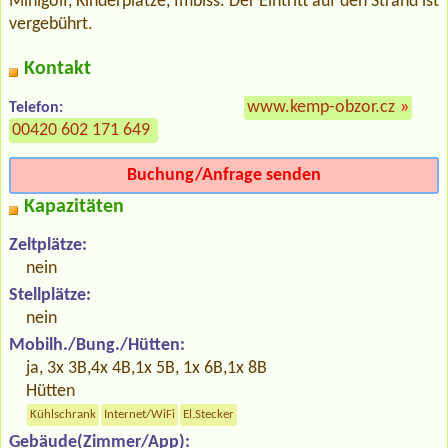
Minigolf, Kinderplätze, Imbiss. Der Eintritt auf den Strand ist
vergebührt.
Kontakt
www.kemp-obzor.cz
»
Telefon:
00420 602 171 649
Buchung/Anfrage senden
Kapazitäten
Zeltplätze:
nein
Stellplätze:
nein
Mobilh./Bung./Hütten:
ja, 3x 3B,4x 4B,1x 5B, 1x 6B,1x 8B
Hütten
Kühlschrank
Internet/WiFi
El.Stecker
Gebäude(Zimmer/App):