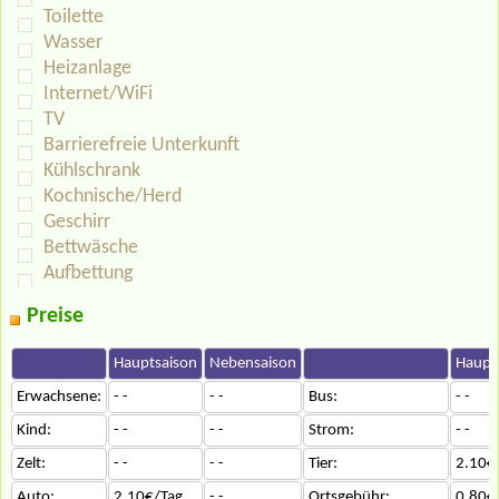
Toilette
Wasser
Heizanlage
Internet/WiFi
TV
Barrierefreie Unterkunft
Kühlschrank
Kochnische/Herd
Geschirr
Bettwäsche
Aufbettung
Preise
Hauptsaison
Nebensaison
Haupt
Erwachsene:
- -
- -
Bus:
- -
Kind:
- -
- -
Strom:
- -
Zelt:
- -
- -
Tier:
2.10€
Auto:
2.10€/Tag
- -
Ortsgebühr:
0.80€