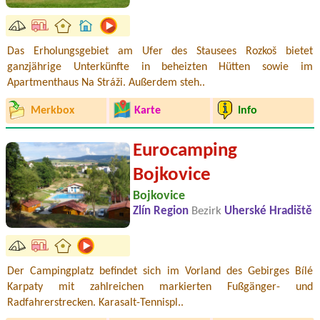
Das Erholungsgebiet am Ufer des Stausees Rozkoš bietet
ganzjährige Unterkünfte in beheizten Hütten sowie im
Apartmenthaus Na Stráži. Außerdem steh..
Merkbox
Karte
Info
Eurocamping
Bojkovice
Bojkovice
Zlín Region
Bezirk
Uherské Hradiště
Der Campingplatz befindet sich im Vorland des Gebirges Bílé
Karpaty mit zahlreichen markierten Fußgänger- und
Radfahrerstrecken. Karasalt-Tennispl..