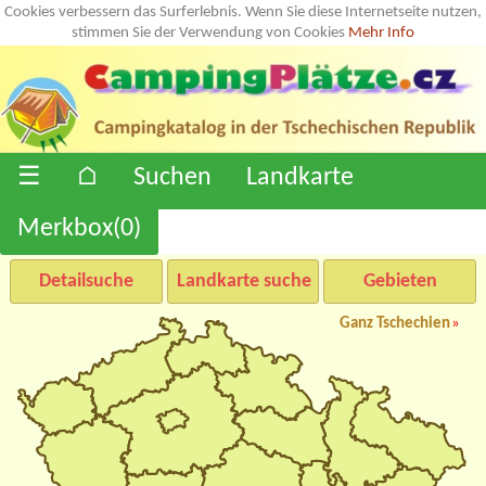
Cookies verbessern das Surferlebnis. Wenn Sie diese Internetseite nutzen,
stimmen Sie der Verwendung von Cookies
Mehr Info
☰
⌂
Suchen
Landkarte
Merkbox(
0
)
Detailsuche
Landkarte suche
Gebieten
Ganz Tschechien
»