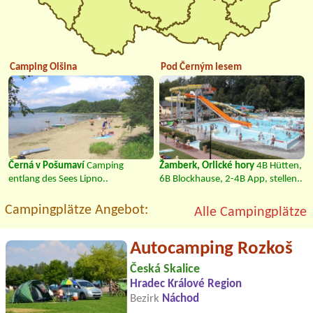
Camping Olšina
Pod Černým lesem
Černá v Pošumaví
Camping
Žamberk, Orlické hory
4B Hütten,
entlang des Sees Lipno..
6B Blockhause, 2-4B App, stellen..
Campingplätze Angebot:
Alle Campingplätze
Autocamping Rozkoš
Česká Skalice
Hradec Králové Region
Bezirk
Náchod