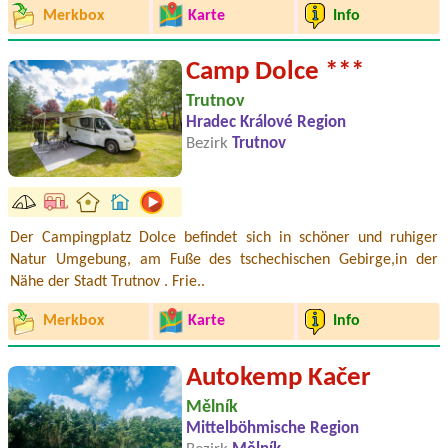
Merkbox
Karte
Info
Camp Dolce ***
Trutnov
Hradec Králové Region
Bezirk
Trutnov
Der Campingplatz Dolce befindet sich in schöner und ruhiger
Natur Umgebung, am Fuße des tschechischen Gebirge,in der
Nähe der Stadt Trutnov . Frie..
Merkbox
Karte
Info
Autokemp Kačer
Mělník
Mittelböhmische Region