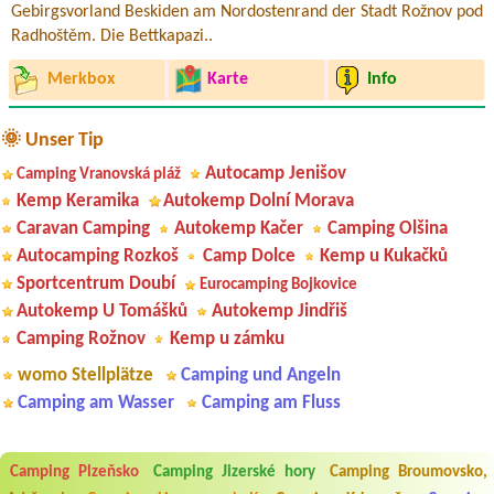
Gebirgsvorland Beskiden am Nordostenrand der Stadt Rožnov pod
Radhoštěm. Die Bettkapazi..
Merkbox
Karte
Info
🌞 Unser Tip
Autocamp Jenišov
Camping Vranovská pláž
Kemp Keramika
Autokemp Dolní Morava
Caravan Camping
Autokemp Kačer
Camping Olšina
Autocamping Rozkoš
Camp Dolce
Kemp u Kukačků
Sportcentrum Doubí
Eurocamping Bojkovice
Autokemp U Tomášků
Autokemp Jindřiš
Camping Rožnov
Kemp u zámku
womo Stellplätze
Camping und Angeln
Camping am Wasser
Camping am Fluss
Aneta Melicharová
***
Camping Plzeňsko
Camping Jizerské hory
Camping Broumovsko,
Byli jsme zde v týdnu od 25.7. do 1.8. 2026. Kemp jako takový je pěkný.