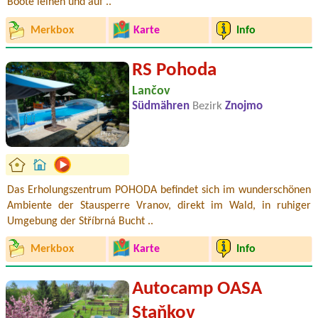
Boote leihen und auf ..
Merkbox
Karte
Info
RS Pohoda
Lančov
Südmähren
Bezirk
Znojmo
Das Erholungszentrum POHODA befindet sich im wunderschönen
Ambiente der Stausperre Vranov, direkt im Wald, in ruhiger
Umgebung der Stříbrná Bucht ..
Merkbox
Karte
Info
Autocamp OASA
Staňkov