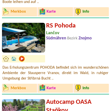
Boote leihen und auf ..
Merkbox
Karte
Info
RS Pohoda
Lančov
Südmähren
Bezirk
Znojmo
Das Erholungszentrum POHODA befindet sich im wunderschönen
Ambiente der Stausperre Vranov, direkt im Wald, in ruhiger
Umgebung der Stříbrná Bucht ..
Merkbox
Karte
Info
Autocamp OASA
Staňkov