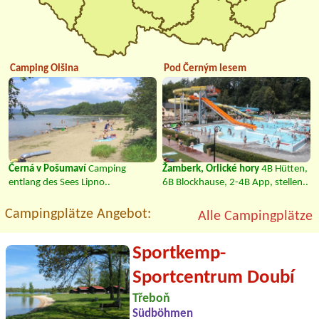
Camping Olšina
Pod Černým lesem
Černá v Pošumaví
Camping
Žamberk, Orlické hory
4B Hütten,
entlang des Sees Lipno..
6B Blockhause, 2-4B App, stellen..
Campingplätze Angebot:
Alle Campingplätze
Sportkemp-
Sportcentrum Doubí
Třeboň
Südböhmen