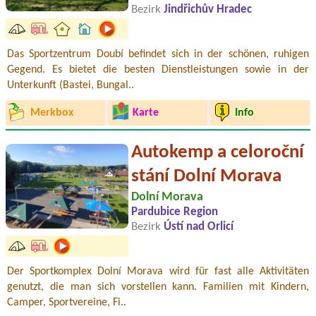
Bezirk
Jindřichův Hradec
Das Sportzentrum Doubí befindet sich in der schönen, ruhigen
Gegend. Es bietet die besten Dienstleistungen sowie in der
Unterkunft (Bastei, Bungal..
Merkbox
Karte
Info
Autokemp a celoroční
stání Dolní Morava
Dolní Morava
Pardubice Region
Bezirk
Ústí nad Orlicí
Der Sportkomplex Dolní Morava wird für fast alle Aktivitäten
genutzt, die man sich vorstellen kann. Familien mit Kindern,
Camper, Sportvereine, Fi..