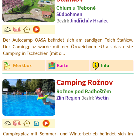
Chlum u Třeboně
Südböhmen
Bezirk
Jindřichův Hradec
Der Autocamp OASA befindet sich am sandigen Teich Staňkov.
Der Camingplaz wurde mit der Ökozeichnen EU als das erste
Camping in Tschechien (mit di..
Merkbox
Karte
Info
Camping Rožnov
Rožnov pod Radhoštěm
Zlín Region
Bezirk
Vsetín
Campingplaz mit Sommer- und Winterbetrieb befindet sich im