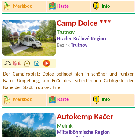
Merkbox
Karte
Info
Camp Dolce ***
Trutnov
Hradec Králové Region
Bezirk
Trutnov
Der Campingplatz Dolce befindet sich in schöner und ruhiger
Natur Umgebung, am Fuße des tschechischen Gebirge,in der
Nähe der Stadt Trutnov . Frie..
Merkbox
Karte
Info
Autokemp Kačer
Mělník
Mittelböhmische Region