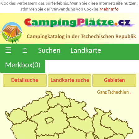
Cookies verbessern das Surferlebnis. Wenn Sie diese Internetseite nutzen,
stimmen Sie der Verwendung von Cookies
Mehr Info
☰
⌂
Suchen
Landkarte
Merkbox(
0
)
Detailsuche
Landkarte suche
Gebieten
Ganz Tschechien
»