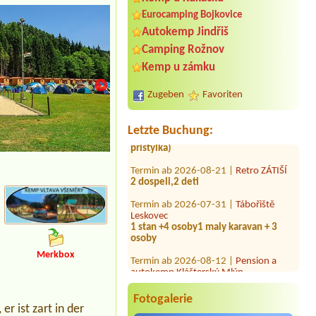
Eurocamping Bojkovice
Autokemp Jindřiš
Termin ab 2026-08-01 |
Autokemp
Camping Rožnov
Bílina Kyselka
4L Chata 5 osob +lůžkoviny
Kemp u zámku
Termin ab 2026-08-07 |
Koupaliště a
Zugeben
Favoriten
kemp Zákupy
2x dospělá osoba, 2x dítě nad 3 roky,
1x dítě 2 roky (není třeba postel ani
Letzte Buchung:
přistýlka)
Termin ab 2026-08-21 |
Retro ZÁTIŠÍ
restaurace
2 dospeli,2 deti
Termin ab 2026-07-31 |
Tábořiště
Leskovec
1 stan +4 osoby1 maly karavan + 3
osoby
Termin ab 2026-08-12 |
Pension a
autokemp Klášterský Mlýn
Merkbox
místo pro jeden stan, dva dospělí, dvě
děti
Fotogalerie
Termin ab 2026-08-03 |
Camping
r ist zart in der
Olšina - Lipno