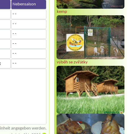
Nebensaison
kemp
- -
- -
- -
- -
- -
výběh se zvířátky
g
- -
einheit angegeben werden.