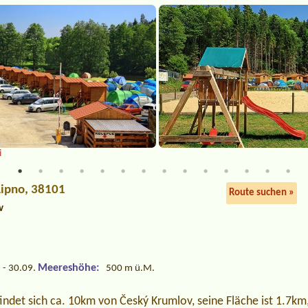
i
Lipno, 38101
Route suchen »
v
Meereshöhe:
 - 30.09.
500 m ü.M.
ndet sich ca. 10km von Český Krumlov, seine Fläche ist 1.7km, e