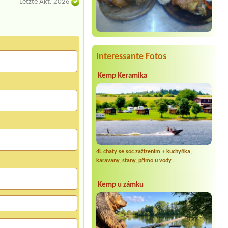
Letzte Akt. 2026
Interessante Fotos
Kemp Keramika
4L chaty se soc.zažízením + kuchyňka,
karavany, stany, přímo u vody..
Kemp u zámku