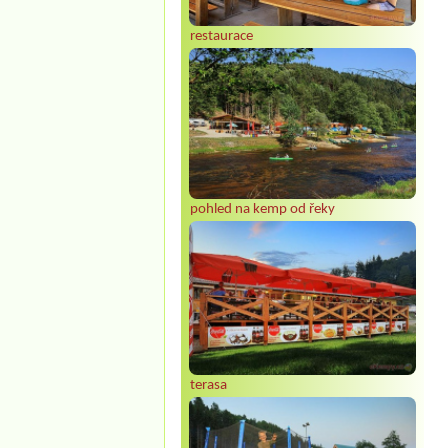
restaurace
pohled na kemp od řeky
terasa