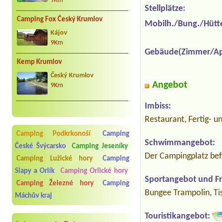
9Km
Stellplätze:
Camping Fox Český Krumlov
Mobilh./Bung./Hütt
Kájov
9Km
Gebäude(Zimmer/Ap
Kemp Krumlov
Český Krumlov
Angebot
9Km
Imbiss:
Restaurant, Fertig- u
Camping Podkrkonoší
Camping
Schwimmangebot:
České Švýcarsko
Camping Jeseníky
Der Campingplatz befi
Camping Lužické hory
Camping
Slapy a Orlík
Camping Orlické hory
Sportangebot und Fre
Camping Železné hory
Camping
Bungee Trampolin, Tis
Máchův kraj
Touristikangebot: