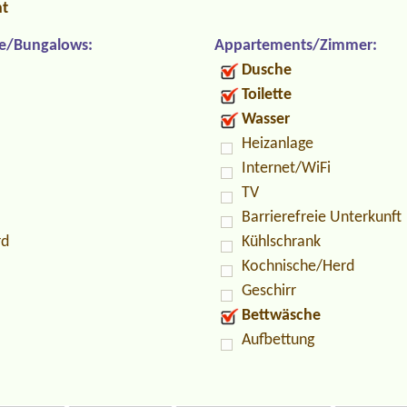
nt
e/Bungalows:
Appartements/Zimmer:
Dusche
Toilette
Wasser
Heizanlage
Internet/WiFi
TV
Barrierefreie Unterkunft
rd
Kühlschrank
Kochnische/Herd
Geschirr
Bettwäsche
Aufbettung