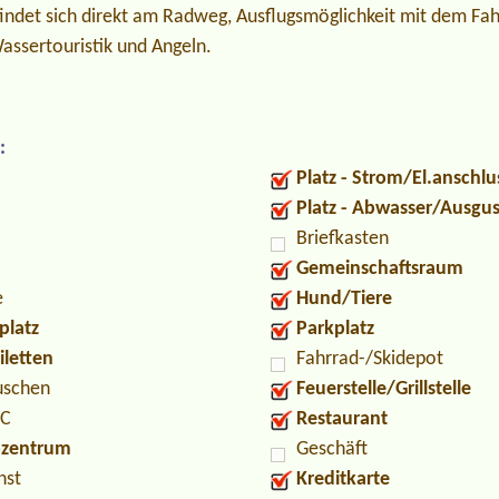
indet sich direkt am Radweg, Ausflugsmöglichkeit mit dem Fah
assertouristik und Angeln.
:
Platz - Strom/El.anschlu
Platz - Abwasser/Ausgu
Briefkasten
Gemeinschaftsraum
e
Hund/Tiere
platz
Parkplatz
iletten
Fahrrad-/Skidepot
uschen
Feuerstelle/Grillstelle
PC
Restaurant
ozentrum
Geschäft
nst
Kreditkarte