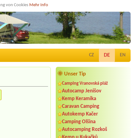
dung von Cookies
Mehr Info
DE
CZ
EN
🌞 Unser Tip
Camping Vranovská pláž
Autocamp Jenišov
Kemp Keramika
Caravan Camping
Autokemp Kačer
Camping Olšina
Autocamping Rozkoš
Kemp u Kukačků