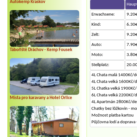
Autokemp Kraskov
Haupt
Erwachsene:
9.20€
Kind:
6.30€
Zelt:
9.20€
Auto:
7.90€
Tábořiště Dráchov - Kemp Fousek
Moto:
3.80€
Stellplatz:
20.0
4L Chata malá 1400Kč/d
4L Chata velká 1600Kč/
5L Chatka velká 1900Kč
6L Chata velká 2200Kč/
Místa pro karavany a Hotel Orlice
4L Apartmán 2800Kč/den
Chatky bez lůžkovin - mo
Možnost platba kartou
Půjčovna lodí a doprava