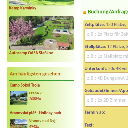
Kemp Karvánky
Buchung/Anfrag
Zeltplätze:
150 Plätze, 
Stellplätze:
12 Plätze, 
Autocamp OASA Staňkov
Unterkunft:
20x 4B vel
Am häufigsten gesehen:
Camp Sokol Troja
Gebäude(Zimmer/App
Praha 7
20889x
Termin ab:
Vranovská pláž - Holiday park
Vranov nad Dyjí
Text:
4942x