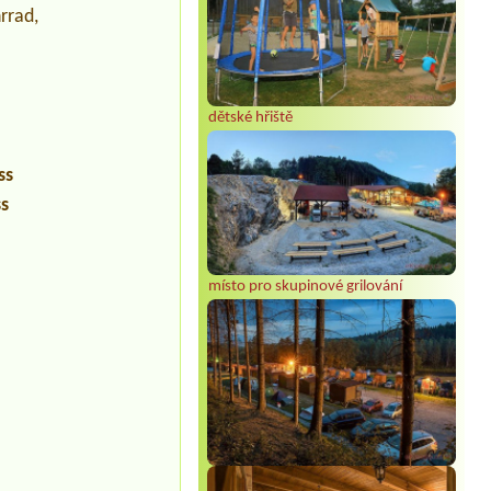
rrad,
dětské hřiště
ss
ss
místo pro skupinové grilování