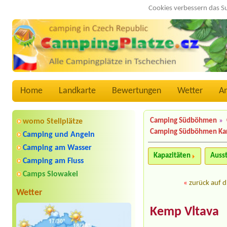
Cookies verbessern das S
Home
Landkarte
Bewertungen
Wetter
A
Camping Südböhmen
»
womo Stellplätze
Camping Südböhmen Ka
Camping und Angeln
Camping am Wasser
Kapazitäten
Auss
Camping am Fluss
Camps Slowakei
«
zurück auf d
Wetter
Kemp Vltava