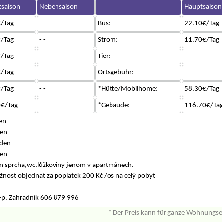
saison
Nebensaison
Hauptsaison
/Tag
- -
Bus:
22.10€/Tag
/Tag
- -
Strom:
11.70€/Tag
/Tag
- -
Tier:
- -
/Tag
- -
Ortsgebühr:
- -
/Tag
- -
*Hütte/Mobilhome:
58.30€/Tag
0€/Tag
- -
*Gebäude:
116.70€/Ta
en
den
/den
den
 sprcha,wc,lůžkoviny jenom v apartmánech.
žnost objednat za poplatek 200 Kč /os na celý pobyt
 -p. Zahradník 606 879 996
* Der Preis kann für ganze Wohnungs