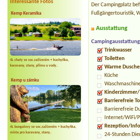
Interessante Fotos
Der Campingplatz bef
Fußgängertouristik, W
Kemp Keramika
Ausstattung
Campingausstattung
Trinkwasser
Toiletten
4L chaty se soc.zažízením + kuchyňka,
karavany, stany, přímo u vody..
Warme Dusche
Küche
Kemp u zámku
Waschmaschin
Kinderzimmer/
Barrierefreie To
Barrierefreie D
Internet/WiFi/
Rezeption/Inf
4L bungalovy se soc.zažízením + kuchyňka,
místa pro karavany, stany..
24-Stunden Die