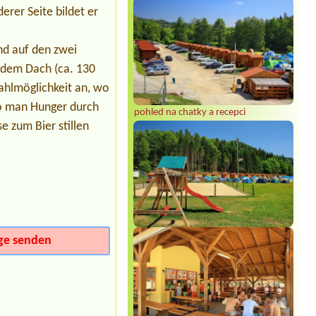
004L chatka
rer Seite bildet er
Termin ab 2026-08-03 |
EUROCAMP
BARBORA
nd auf den zwei
1 Stellplatz, 2 Erwachsene, 2 Kinder
(10 und 12 Jahre), 1 Hund, inkl
r dem Dach (ca. 130
Stromanschluss
ahlmöglichkeit an, wo
Termin ab 2027-07-10 |
Chatová
o man Hunger durch
osada Nad Rybníkem
pohled na chatky a recepci
4krát mobilní dům
e zum Bier stillen
Termin ab 2026-08-18 |
Autokemp
Hájovna Kdyně
Chatka + 2osoby
Termin ab 2026-07-30 |
Kemp
Sluníčko
2x 4L chatka
ge senden