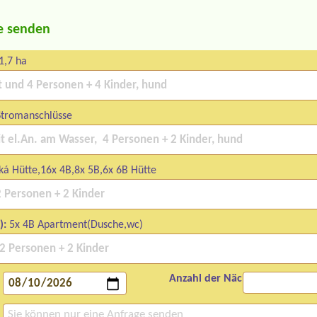
e senden
1,7 ha
Stromanschlüsse
ká Hütte,16x 4B,8x 5B,6x 6B Hütte
):
5x 4B Apartment(Dusche,wc)
Anzahl der Nächte: