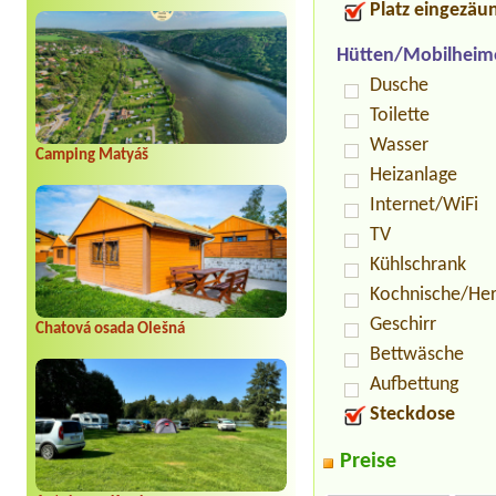
Platz eingezäu
Hütten/Mobilheim
Dusche
Toilette
Wasser
Camping Matyáš
Heizanlage
Internet/WiFi
TV
Kühlschrank
Kochnische/He
Geschirr
Chatová osada Olešná
Bettwäsche
Aufbettung
Steckdose
Preise