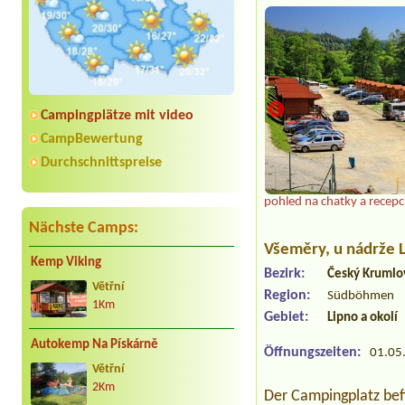
Campingplätze mit video
CampBewertung
Durchschnittspreise
pohled na chatky a recepc
Nächste Camps:
Všeměry
, u nádrže 
Kemp Viking
Bezirk:
Český Krumlo
Větřní
Region:
Südböhmen
1Km
Gebiet:
Lipno a okolí
Autokemp Na Pískárně
Öffnungszeiten:
01.05.
Větřní
2Km
Der Campingplatz befi