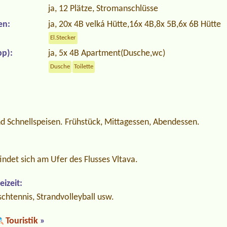
ja, 12 Plätze, Stromanschlüsse
en:
ja, 20x 4B velká Hütte,16x 4B,8x 5B,6x 6B Hütte
El.Stecker
p):
ja, 5x 4B Apartment(Dusche,wc)
Dusche
Toilette
nd Schnellspeisen. Frühstück, Mittagessen, Abendessen.
ndet sich am Ufer des Flusses Vltava.
izeit:
chtennis, Strandvolleyball usw.
Touristik
»