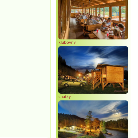
klubovny
chatky