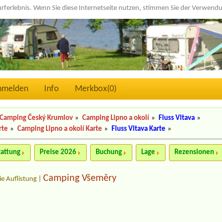
urferlebnis. Wenn Sie diese Internetseite nutzen, stimmen Sie der Verwen
nmelden
Info
Merkbox(
0
)
Camping Český Krumlov
»
Camping Lipno a okolí
»
Fluss Vltava
»
rte
»
Camping Lipno a okolí Karte
»
Fluss Vltava Karte
»
tattung
Preise 2026
Buchung
Lage
Rezensionen
Camping Všeměry
ie Auflistung
|