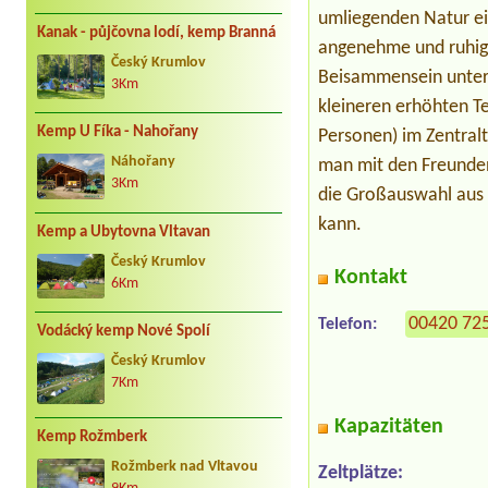
umliegenden Natur ein
Kanak - půjčovna lodí, kemp Branná
angenehme und ruhig
Český Krumlov
Beisammensein unter 
3Km
kleineren erhöhten Te
Kemp U Fíka - Nahořany
Personen) im Zentral
Náhořany
man mit den Freunde
3Km
die Großauswahl aus d
kann.
Kemp a Ubytovna Vltavan
Český Krumlov
Kontakt
6Km
00420 72
Telefon:
Vodácký kemp Nové Spolí
Český Krumlov
7Km
Kapazitäten
Kemp Rožmberk
Rožmberk nad Vltavou
Zeltplätze: