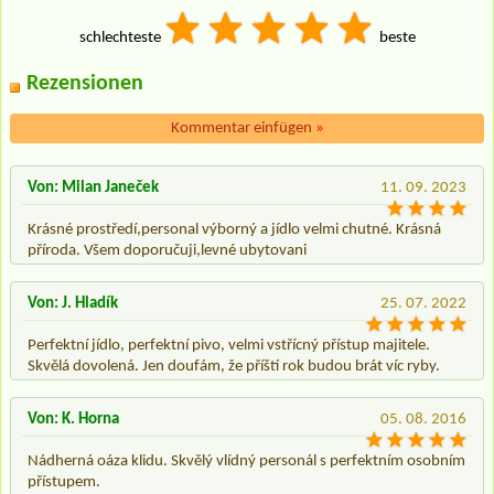
schlechteste
beste
Rezensionen
Kommentar einfügen
»
Von: Milan Janeček
11. 09. 2023
Krásné prostředí,personal výborný a jídlo velmi chutné. Krásná
příroda. Všem doporučuji,levné ubytovani
Von: J. Hladík
25. 07. 2022
Perfektní jídlo, perfektní pivo, velmi vstřícný přístup majitele.
Skvělá dovolená. Jen doufám, že příští rok budou brát víc ryby.
Von: K. Horna
05. 08. 2016
Nádherná oáza klidu. Skvělý vlídný personál s perfektním osobním
přístupem.