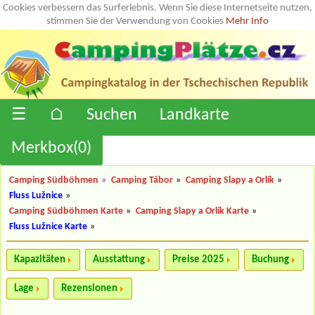
Cookies verbessern das Surferlebnis. Wenn Sie diese Internetseite nutzen,
stimmen Sie der Verwendung von Cookies
Mehr Info
☰
⌂
Suchen
Landkarte
Merkbox(
0
)
Camping Südböhmen
»
Camping Tábor
»
Camping Slapy a Orlík
»
Fluss Lužnice
»
Camping Südböhmen Karte
»
Camping Slapy a Orlík Karte
»
Fluss Lužnice Karte
»
Kapazitäten
Ausstattung
Preise 2025
Buchung
Lage
Rezensionen