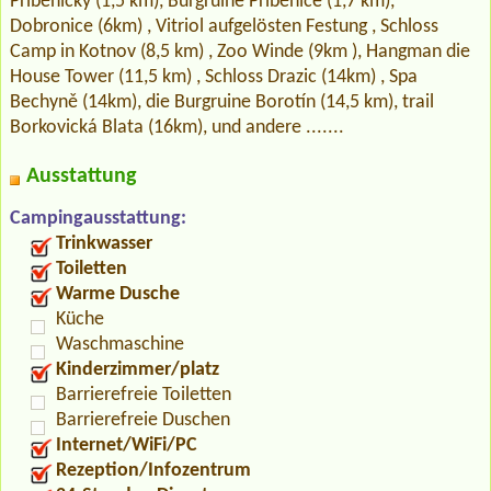
Příběničky (1,5 km), Burgruine Příběnice (1,7 km),
Dobronice (6km) , Vitriol aufgelösten Festung , Schloss
Camp in Kotnov (8,5 km) , Zoo Winde (9km ), Hangman die
House Tower (11,5 km) , Schloss Drazic (14km) , Spa
Bechyně (14km), die Burgruine Borotín (14,5 km), trail
Borkovická Blata (16km), und andere .......
Ausstattung
Campingausstattung:
Trinkwasser
Toiletten
Warme Dusche
Küche
Waschmaschine
Kinderzimmer/platz
Barrierefreie Toiletten
Barrierefreie Duschen
Internet/WiFi/PC
Rezeption/Infozentrum