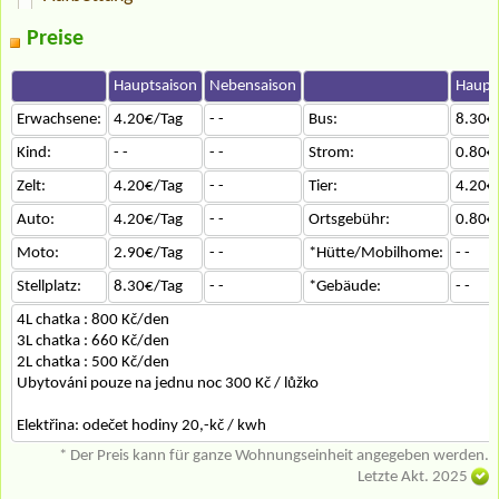
Preise
Hauptsaison
Nebensaison
Haupt
Erwachsene:
4.20€/Tag
- -
Bus:
8.30€
Kind:
- -
- -
Strom:
0.80€
Zelt:
4.20€/Tag
- -
Tier:
4.20€
Auto:
4.20€/Tag
- -
Ortsgebühr:
0.80€
Moto:
2.90€/Tag
- -
*Hütte/Mobilhome:
- -
Stellplatz:
8.30€/Tag
- -
*Gebäude:
- -
4L chatka : 800 Kč/den
3L chatka : 660 Kč/den
2L chatka : 500 Kč/den
Ubytováni pouze na jednu noc 300 Kč / lůžko
Elektřina: odečet hodiny 20,-kč / kwh
* Der Preis kann für ganze Wohnungseinheit angegeben werden.
Letzte Akt. 2025