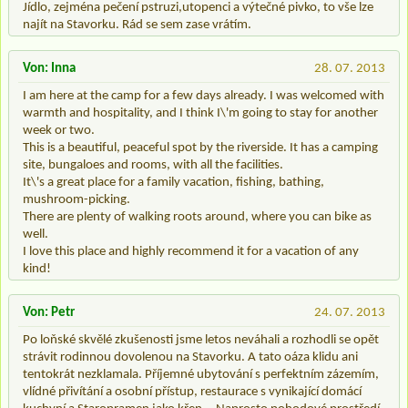
Jídlo, zejména pečení pstruzi,utopenci a výtečné pivko, to vše lze
najít na Stavorku. Rád se sem zase vrátím.
Von: Inna
28. 07. 2013
I am here at the camp for a few days already. I was welcomed with
warmth and hospitality, and I think I\'m going to stay for another
week or two.
This is a beautiful, peaceful spot by the riverside. It has a camping
site, bungaloes and rooms, with all the facilities.
It\'s a great place for a family vacation, fishing, bathing,
mushroom-picking.
There are plenty of walking roots around, where you can bike as
well.
I love this place and highly recommend it for a vacation of any
kind!
Von: Petr
24. 07. 2013
Po loňské skvělé zkušenosti jsme letos neváhali a rozhodli se opět
strávit rodinnou dovolenou na Stavorku. A tato oáza klidu ani
tentokrát nezklamala. Příjemné ubytování s perfektním zázemím,
vlídné přivítání a osobní přístup, restaurace s vynikající domácí