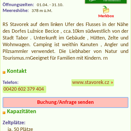
Öffnungszeiten:
01.04. - 31.10.
Meereshöhe:
378 m ü.M.
Merkbox
RS Stavorek auf dem linken Ufer des Flusses in der Nähe
des Dorfes Lužnice Becice , cca.10km südwestlich von der
Stadt Tabor . Unterkunft im Gebäude , Hütten, Zelte und
Wohnwagen. Camping ist weithin Kanuten , Angler und
Pilzsammler verwendet. Die Liebhaber von Natur und
Tourismus.rnGeeignet für Familien mit Kindern. rn
Kontakt
www.stavorek.cz
»
Telefon:
00420 602 379 404
Buchung/Anfrage senden
Kapazitäten
Zeltplätze:
ja, 50 Plätze