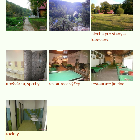
plocha pro stany a
karavany
umývárna, sprchy
restaurace výčep
restaurace jídelna
toalety