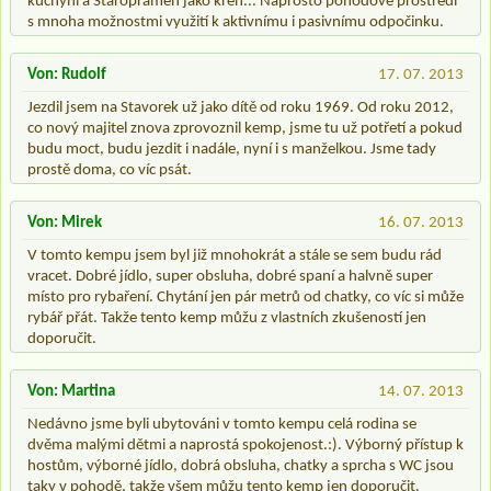
kuchyní a Staropramen jako křen... Naprosto pohodové prostředí
s mnoha možnostmi využití k aktivnímu i pasivnímu odpočinku.
Von: Rudolf
17. 07. 2013
Jezdil jsem na Stavorek už jako dítě od roku 1969. Od roku 2012,
co nový majitel znova zprovoznil kemp, jsme tu už potřetí a pokud
budu moct, budu jezdit i nadále, nyní i s manželkou. Jsme tady
prostě doma, co víc psát.
Von: Mirek
16. 07. 2013
V tomto kempu jsem byl již mnohokrát a stále se sem budu rád
vracet. Dobré jídlo, super obsluha, dobré spaní a halvně super
místo pro rybaření. Chytání jen pár metrů od chatky, co víc si může
rybář přát. Takže tento kemp můžu z vlastních zkušeností jen
doporučit.
Von: Martina
14. 07. 2013
Nedávno jsme byli ubytováni v tomto kempu celá rodina se
dvěma malými dětmi a naprostá spokojenost.:). Výborný přístup k
hostům, výborné jídlo, dobrá obsluha, chatky a sprcha s WC jsou
taky v pohodě, takže všem můžu tento kemp jen doporučit.