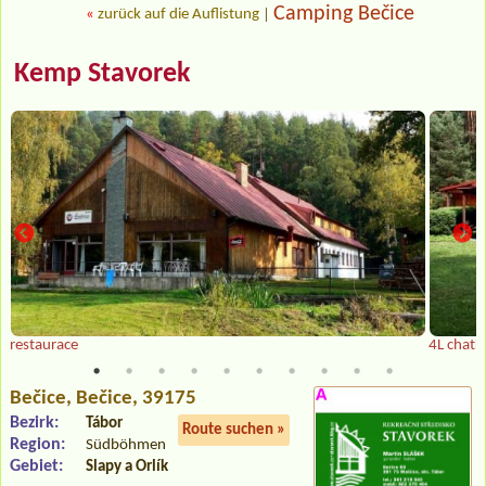
Camping Bečice
«
zurück auf die Auflistung
|
Kemp Stavorek
restaurace
4L chatk
Bečice
, Bečice, 39175
Bezirk:
Tábor
Route suchen »
Region:
Südböhmen
Gebiet:
Slapy a Orlík