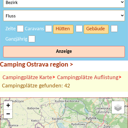
Zelte
Caravans
Hütten
Gebäude
Ganzjährig
Anzeige
Camping Ostrava region
>
>
>
Campingplätze Karte
Campingplätze Auflistung
Campingplätze gefunden: 42
+
−