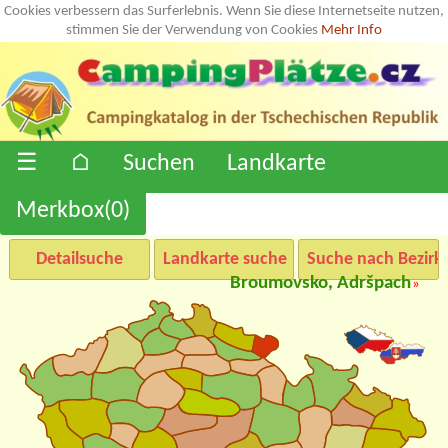
Cookies verbessern das Surferlebnis. Wenn Sie diese Internetseite nutzen,
stimmen Sie der Verwendung von Cookies
Mehr Info
☰
⌂
Suchen
Landkarte
Merkbox(
0
)
Detailsuche
Landkarte suche
Suche nach Bezirk
Broumovsko, Adršpach
»