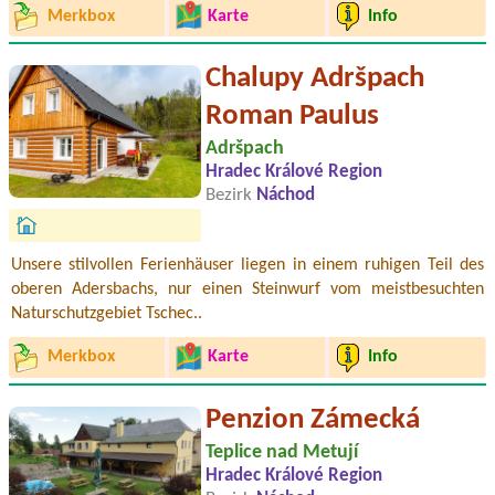
Merkbox
Karte
Info
Chalupy Adršpach
Roman Paulus
Adršpach
Hradec Králové Region
Bezirk
Náchod
Unsere stilvollen Ferienhäuser liegen in einem ruhigen Teil des
oberen Adersbachs, nur einen Steinwurf vom meistbesuchten
Naturschutzgebiet Tschec..
Merkbox
Karte
Info
Penzion Zámecká
Teplice nad Metují
Hradec Králové Region