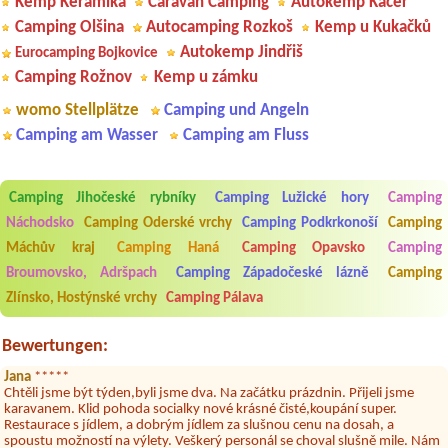
Kemp Keramika
Caravan Camping
Autokemp Kačer
Camping Olšina
Autocamping Rozkoš
Kemp u Kukačků
Autokemp Jindřiš
Eurocamping Bojkovice
Camping Rožnov
Kemp u zámku
womo Stellplätze
Camping und Angeln
Camping am Wasser
Camping am Fluss
Camping Jihočeské rybníky
Camping Lužické hory
Camping
Náchodsko
Camping Oderské vrchy
Camping Podkrkonoší
Camping
Aneta Melicharová
***
Byli jsme zde v týdnu od 25.7. do 1.8. 2026. Kemp jako takový je pěkný.
Máchův kraj
Camping Haná
Camping Opavsko
Camping
V umývárně i na WC bylo vždy čisto, doplněný papír i utěrky, což při
Broumovsko, Adršpach
Camping Západočeské lázně
Camping
množství návštěvníků není samozřejmost. V kempu je obchod a
restaurace, kebab a další občerstvení. Co nás ale velice zklamalo byl
Zlínsko, Hostýnské vrchy
Camping Pálava
celodenní hluk z repráků u stanů a absolutní bezohlednost ostatních
ubytovaných. Přes den jsem si připadala jak na pouti- z každého koutu
hrála jiná hudba.Kemp pěkný, ale takový rámus jsme ještě nezažili...
Bewertungen:
Jana
*****
Chtěli jsme být týden,byli jsme dva. Na začátku prázdnin. Přijeli jsme
karavanem. Klid pohoda socialky nové krásné čisté,koupání super.
Restaurace s jídlem, a dobrým jídlem za slušnou cenu na dosah, a
spoustu možností na výlety. Veškerý personál se choval slušně mile. Nám