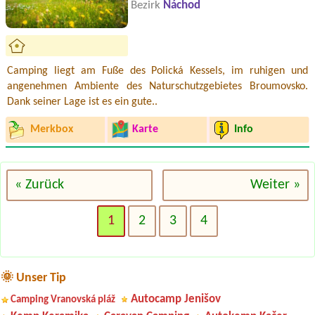
Bezirk
Náchod
Camping liegt am Fuße des Polická Kessels, im ruhigen und
angenehmen Ambiente des Naturschutzgebietes Broumovsko.
Dank seiner Lage ist es ein gute..
Merkbox
Karte
Info
« Zurück
Weiter »
1
2
3
4
🌞 Unser Tip
Autocamp Jenišov
Camping Vranovská pláž