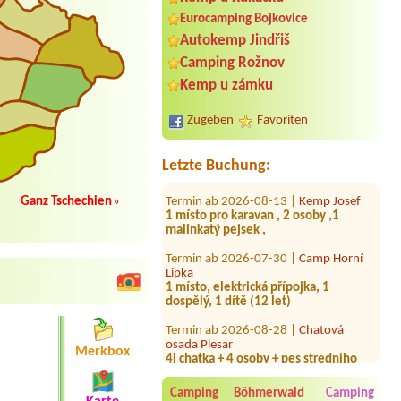
Eurocamping Bojkovice
Autokemp Jindřiš
Termin ab 2026-07-26 |
Kemp Březový
Camping Rožnov
Háj
Kemp u zámku
1 stellplatz
Termin ab 2026-07-31 |
Camp Pod
Zugeben
Favoriten
lesem
1xStellplatz Wohnmobil 2 Personen 1
Hund
Letzte Buchung:
Termin ab 2026-08-13 |
Kemp Josef
1 místo pro karavan , 2 osoby ,1
Ganz Tschechien
»
malinkatý pejsek ,
Termin ab 2026-07-30 |
Camp Horní
Lipka
1 místo, elektrická přípojka, 1
dospělý, 1 dítě (12 let)
Termin ab 2026-08-28 |
Chatová
osada Plesar
4l chatka + 4 osoby + pes stredniho
Merkbox
vzrustu
Termin ab 2026-08-20 |
Koupaliště a
Camping Böhmerwald
Camping