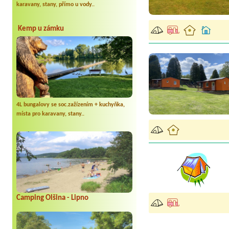
karavany, stany, přímo u vody..
Kemp u zámku
4L bungalovy se soc.zažízením + kuchyňka,
místa pro karavany, stany..
Camping Olšina - Lipno