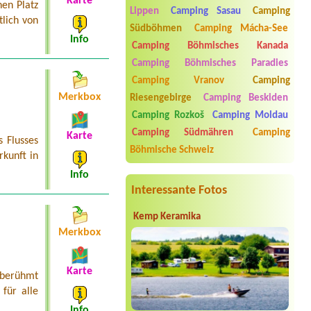
Karte
kemp Zákupy
en Platz
Lippen
Camping Sasau
Camping
Chata 4 osoby
lich von
Südböhmen
Camping Mácha-See
Termin ab 2026-08-05 |
Kemp Obora
Info
Veltrusy
Camping Böhmisches Kanada
4L chatka 3 dospelý 2 děti
Camping Böhmisches Paradies
Termin ab 2026-08-08 |
Chatová
Camping Vranov
Camping
osada Olešná
Merkbox
Riesengebirge
Camping Beskiden
El chatka pro 3 osoby
Camping Rozkoš
Camping Moldau
Termin ab 2026-08-07 |
Koupaliště a
Camping Südmähren
Camping
kemp Zákupy
Karte
 Flusses
11 místo u vody,1 elektrická přípojka
Böhmische Schweiz
rkunft in
Termin ab 2026-07-28 |
Kemp Obora
Info
Veltrusy
Interessante Fotos
1xtent for 2 adults and 3 children
Kemp Keramika
Merkbox
Karte
 berühmt
für alle
Info