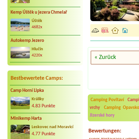
Kemp Úštěk u jezera Chmelař
Úštěk
4682x
Autokemp Jezero
Hlučín
4220x
« Zurück
Bestbewertete Camps:
Camp Horní Lipka
Aneta Melicharová
***
Byli jsme zde v týdnu od 2
Králíky
Camping Povltaví
Campi
utěrky, což při množství n
4.83 Punkte
vrchy
Camping Opavsk
velice zklamalo byl celode
jak na pouti- z každého ko
Jizerské hory
Minikemp Harta
Jana
*****
Leskovec nad Moravicí
Chtěli jsme být týden,byli
Bewertungen:
super. Restaurace s jídlem
4.77 Punkte
slušně mile. Nám se v kempu