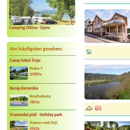
Camping Olšina - Lipno
Am häufigsten gesehen:
Camp Sokol Troja
Praha 7
20889x
Kemp Keramika
Hracholusky
5803x
Vranovská pláž - Holiday park
Vranov nad Dyjí
4942x