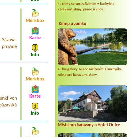
4L chaty se soc.zažízením + kuchyňka,
karavany, stany, přímo u vody..
Merkbox
Kemp u zámku
Karte
r Sázava.
 provide
Info
4L bungalovy se soc.zažízením + kuchyňka,
místa pro karavany, stany..
Merkbox
Karte
unkt von
sázavská
Info
Místa pro karavany a Hotel Orlice