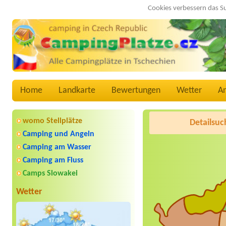
Cookies verbessern das S
Home
Landkarte
Bewertungen
Wetter
A
womo Stellplätze
Detailsuc
Camping und Angeln
Camping am Wasser
Camping am Fluss
Camps Slowakei
Wetter