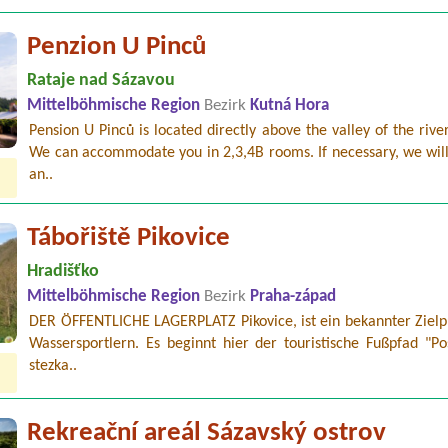
Penzion U Pinců
Rataje nad Sázavou
Mittelböhmische Region
Bezirk
Kutná Hora
Pension U Pinců is located directly above the valley of the rive
We can accommodate you in 2,3,4B rooms. If necessary, we will
an..
Tábořiště Pikovice
Hradišťko
Mittelböhmische Region
Bezirk
Praha-západ
DER ÖFFENTLICHE LAGERPLATZ Pikovice, ist ein bekannter Zielp
Wassersportlern. Es beginnt hier der touristische Fußpfad "Po
stezka..
Rekreační areál Sázavský ostrov