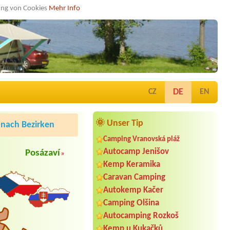
dung von Cookies
Mehr Info
DE
CZ
EN
🌞 Unser Tip
nach Bezirken
Camping Vranovská pláž
Autocamp Jenišov
Posázaví
»
Kemp Keramika
Caravan Camping
Autokemp Kačer
Camping Olšina
Autocamping Rozkoš
Kemp u Kukačků