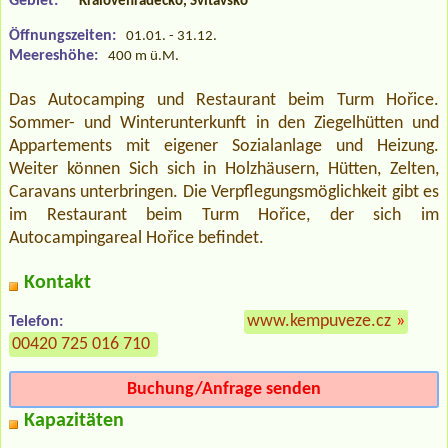
Gebiet:
Královéhradecko, Svitavsko
Öffnungszeiten:
01.01. - 31.12.
Meereshöhe:
400 m ü.M.
Das Autocamping und Restaurant beim Turm Hořice.
Sommer- und Winterunterkunft in den Ziegelhütten und
Appartements mit eigener Sozialanlage und Heizung.
Weiter können Sich sich in Holzhäusern, Hütten, Zelten,
Caravans unterbringen. Die Verpflegungsmöglichkeit gibt es
im Restaurant beim Turm Hořice, der sich im
Autocampingareal Hořice befindet.
Kontakt
www.kempuveze.cz
»
Telefon:
00420 725 016 710
Buchung/Anfrage senden
Kapazitäten