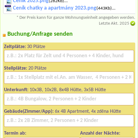
Ceník 2025.png
(282Kb)...
Ceník chatky a apartmány 2023.png
(443Kb)...
* Der Preis kann für ganze Wohnungseinheit angegeben werden.
Letzte Akt. 2025
Buchung/Anfrage senden
Zeltplätze:
30 Plätze
Stellplätze:
20 Plätze
Unterkunft:
10x3B, 10x2B, 8x4B Hütte, 3x5B Hütte
Gebäude(Zimmer/App):
6x 4B Apartment, 4x zděna Hütte
Termin ab:
Anzahl der Nächte: