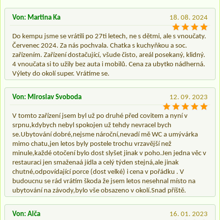
Von: Martina Ka
18. 08. 2024
Do kempu jsme se vrátili po 27ti letech, ne s dětmi, ale s vnoučaty.
Červenec 2024. Za nás pochvala. Chatka s kuchyňkou a soc.
zařízením. Zařízení dostačující, všude čisto, areál posekaný, klidný.
4 vnoučata si to užily bez auta i mobilů. Cena za ubytko nádherná.
Výlety do okolí super. Vrátíme se.
Von: Miroslav Svoboda
12. 09. 2023
V tomto zařízení jsem byl už po druhé před covitem a nyní v
srpnu,kdybych nebyl spokojen už tehdy nevracel bych
se.Ubytování dobré,nejsme nároční,nevadí mě WC a umývárka
mimo chatu,jen letos byly postele trochu vrzavější než
minule,každé otočení bylo dost slyšet jinak v poho.Jen jedna věc v
restauraci jen smaženaá jídla a celý týden stejná,ale jinak
chutné,odpovídající porce (dost velké) i cena v pořádku . V
budoucnu se rád vrátím škoda že jsem letos nesehnal místo na
ubytování na závody,bylo vše obsazeno v okolí.Snad příště.
Von: Alča
16. 01. 2023