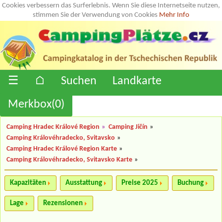
Cookies verbessern das Surferlebnis. Wenn Sie diese Internetseite nutzen,
stimmen Sie der Verwendung von Cookies
Mehr Info
☰
⌂
Suchen
Landkarte
Merkbox(
0
)
Camping Hradec Králové Region
»
Camping Jičín
»
Camping Královéhradecko, Svitavsko
»
Camping Hradec Králové Region Karte
»
Camping Královéhradecko, Svitavsko Karte
»
Kapazitäten
Ausstattung
Preise 2025
Buchung
Lage
Rezensionen