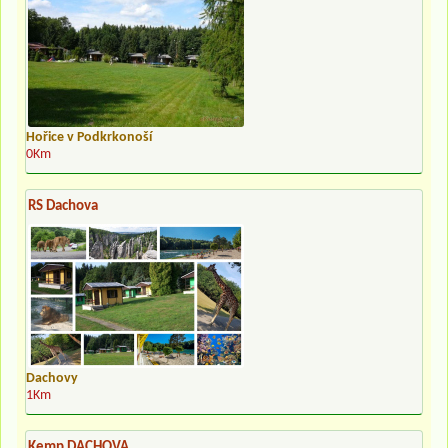
Hořice v Podkrkonoší
0Km
RS Dachova
Dachovy
1Km
Kemp DACHOVA