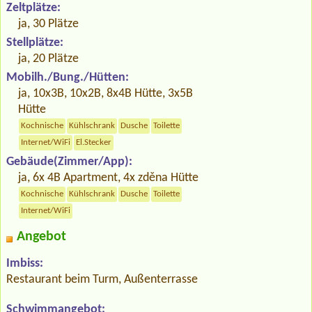
Zeltplätze:
ja, 30 Plätze
Stellplätze:
ja, 20 Plätze
Mobilh./Bung./Hütten:
ja, 10x3B, 10x2B, 8x4B Hütte, 3x5B
Hütte
Kochnische
Kühlschrank
Dusche
Toilette
Internet/WiFi
El.Stecker
Gebäude(Zimmer/App):
ja, 6x 4B Apartment, 4x zděna Hütte
Kochnische
Kühlschrank
Dusche
Toilette
Internet/WiFi
Angebot
Imbiss:
Restaurant beim Turm, Außenterrasse
Schwimmangebot: