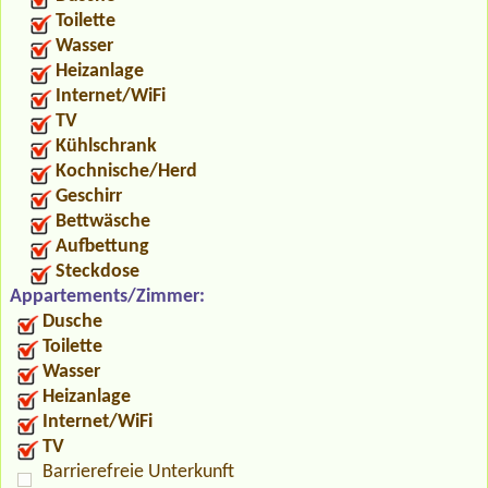
Toilette
Wasser
Heizanlage
Internet/WiFi
TV
Kühlschrank
Kochnische/Herd
Geschirr
Bettwäsche
Aufbettung
Steckdose
Appartements/Zimmer:
Dusche
Toilette
Wasser
Heizanlage
Internet/WiFi
TV
Barrierefreie Unterkunft