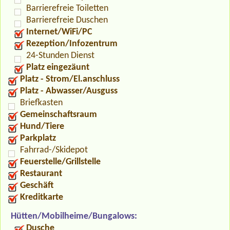
Barrierefreie Toiletten
Barrierefreie Duschen
Internet/WiFi/PC
Rezeption/Infozentrum
24-Stunden Dienst
Platz eingezäunt
Platz - Strom/El.anschluss
Platz - Abwasser/Ausguss
Briefkasten
Gemeinschaftsraum
Hund/Tiere
Parkplatz
Fahrrad-/Skidepot
Feuerstelle/Grillstelle
Restaurant
Geschäft
Kreditkarte
Hütten/Mobilheime/Bungalows:
Dusche