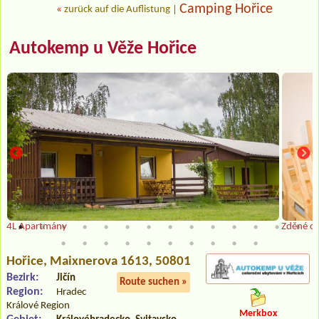
Camping Hořice
«
zurück auf die Auflistung
|
Autokemp u Věže Hořice
4L Apartmány
Zděné ch
Hořice
, Maixnerova 1613, 50801
Bezirk:
Jičín
Route suchen »
Region:
Hradec
Králové Region
Merkbox