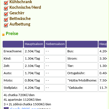
Kühlschrank
Kochnische/Herd
Geschirr
Bettwäsche
Aufbettung
Preise
Hauptsaison
Nebensaison
Haupt
Erwachsene:
2.50€/Tag
- -
Bus:
4.20€
Kind:
1.30€/Tag
- -
Strom:
3.30€
Zelt:
2.10€/Tag
- -
Tier:
1.30€
Auto:
1.70€/Tag
- -
Ortsgebühr:
0.40€
Moto:
0.80€/Tag
- -
*Hütte/Mobilhome:
7.50€
Stellplatz:
4.20€/Tag
- -
*Gebäude:
11.70
4L chatka 720Kč/den
4L apartmán 1120Kč/den
3 + 2L zděná chatka 1500Kč/den