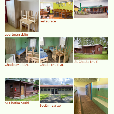
restaurace
apartmán skříň
2L Chatka Multi
Chatka Multi 2L
Chatka Multi 3L
5L Chatka Multi
Sociální zařízení