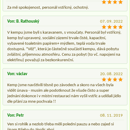
Za mě spokojenost, personál vstřícný, ochotný.
Von: B. Rathouský
07. 09. 2022
V kempu jsme byli s karavanem, s vnoučaty. Personál byl vstřícný,
kemp byl upravený, sociální zázemí trvale čisté, kapacitní,
vybavené toaletním papírem+ mýdlem, teplá voda trvale
dostupná. "Věž", která je částečně součástí kempu, dává pobytu
zvláštní, příjemnou atmosféru. Cenu za pobyt (to vč. napojení na
elektřinu) považuji za bezkonkurenční.
Von: václav
20. 08. 2022
Kemp jsme navštívili těsně po závodech a skoro na všech byla
vidět únava - musím ale podotknout že všude čisto a super
jednání dokonce i v místní restauraci nám vyšli vstříc a udělali jídlo
dle přání za mne pochvala !!
Von: Petr
08. 11. 2019
Ven si rohlík a nezlob třeba měli polední pauzu a nebo zajed si
jinam ttřeba do Jínolic ahoj