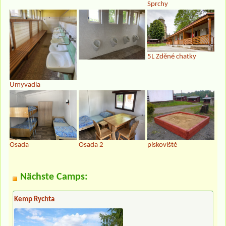
Sprchy
5L Zděné chatky
Umyvadla
Osada
Osada 2
pískoviště
Nächste Camps:
Kemp Rychta