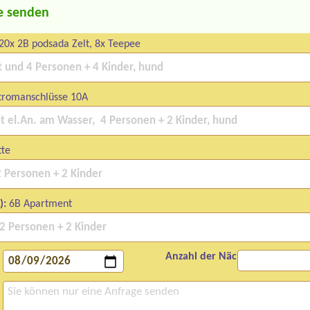
e senden
 20x 2B podsada Zelt, 8x Teepee
Stromanschlüsse 10A
tte
):
6B Apartment
Anzahl der Nächte: