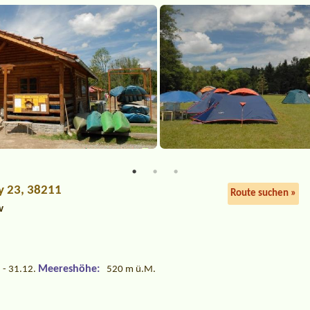
y 23, 38211
Route suchen »
v
Meereshöhe:
 - 31.12.
520 m ü.M.