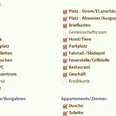
:
Platz - Strom/El.anschlu
Platz - Abwasser/Ausgu
Briefkasten
Gemeinschaftsraum
e
Hund/Tiere
platz
Parkplatz
iletten
Fahrrad-/Skidepot
Duschen
Feuerstelle/Grillstelle
PC
Restaurant
ozentrum
Geschäft
nst
Kreditkarte
t
e/Bungalows:
Appartements/Zimmer:
Dusche
Toilette