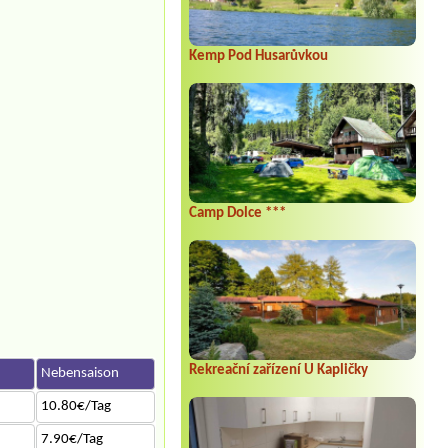
Kemp Pod Husarůvkou
Camp Dolce ***
Rekreační zařízení U Kapličky
n
Nebensaison
10.80€/Tag
7.90€/Tag