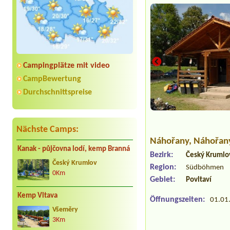
Campingplätze mit video
CampBewertung
Durchschnittspreise
Nächste Camps:
Náhořany
, Náhořan
Kanak - půjčovna lodí, kemp Branná
Bezirk:
Český Krumlo
Český Krumlov
Region:
Südböhmen
0Km
Gebiet:
Povltaví
Kemp Vltava
Öffnungszeiten:
01.01.
Všeměry
3Km