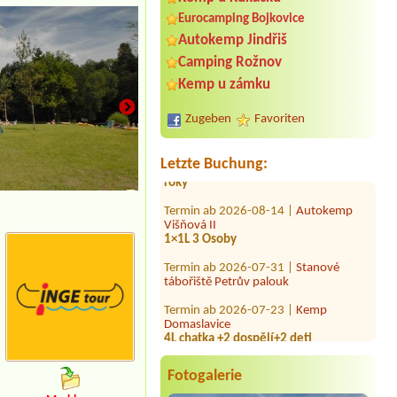
Eurocamping Bojkovice
Autokemp Jindřiš
Termin ab 2026-07-29 |
Autokemp
Camping Rožnov
Babylon
Kemp u zámku
1x stellplatz mit EL
Termin ab 2026-08-01 |
Kemp Pod
Zugeben
Favoriten
Lipami
1 místo pro stan , dva dospělí a dítě 3
roky
Letzte Buchung:
Termin ab 2026-08-14 |
Autokemp
Višňová II
1×1L 3 Osoby
Termin ab 2026-07-31 |
Stanové
tábořiště Petrův palouk
Termin ab 2026-07-23 |
Kemp
Domaslavice
4L chatka +2 dospělí+2 deti
Termin ab 2026-08-10 |
Camp Velo
1 stan pro 4 osoby+auto
Fotogalerie
Termin ab 2026-07-31 |
Vodácký