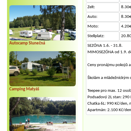
Zelt:
8.30€
Auto:
8.30€
Moto:
4.20€
Stellplatz:
20.8
Autocamp Slunečná
SEZÓNA 1.6. - 31.8.
MIMOSEZÓNA od 1.9. do
Ceny pronájmu pokojů a 
Školám a mládežnickým o
Camping Matyáš
Teepee pro max. 12 oso
Podsadový 2L stan: 290
Chatka 6L: 990 Kč/den,
Apartmán: 2.100 Kč/den