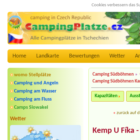
Cookies verbessern das S
Home
Landkarte
Bewertungen
Wetter
A
Camping Südböhmen
»
womo Stellplätze
Camping Südböhmen Ka
Camping und Angeln
Camping am Wasser
Kapazitäten
Auss
Camping am Fluss
Camps Slowakei
«
zurück auf d
Wetter
Kemp U Fíka 