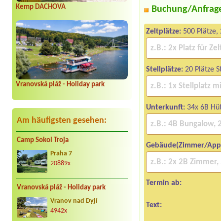
Kemp DACHOVA
Buchung/Anfrag
Zeltplätze:
500 Plätze,
Stellplätze:
20 Plätze 
Vranovská pláž - Holiday park
Unterkunft:
34x 6B Hü
Am häufigsten gesehen:
Camp Sokol Troja
Gebäude(Zimmer/App
Praha 7
20889x
Termin ab:
Vranovská pláž - Holiday park
Vranov nad Dyjí
Text:
4942x