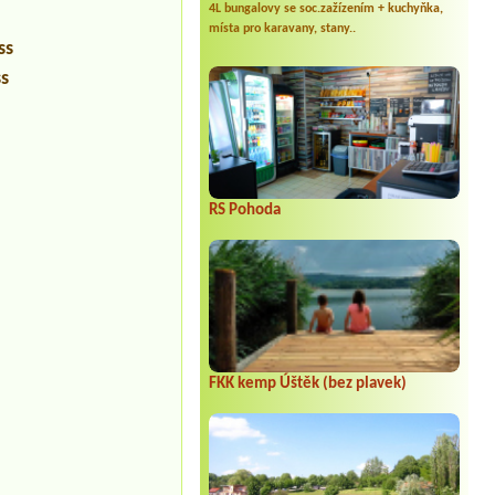
4L bungalovy se soc.zažízením + kuchyňka,
místa pro karavany, stany..
ss
ss
RS Pohoda
FKK kemp Úštěk (bez plavek)