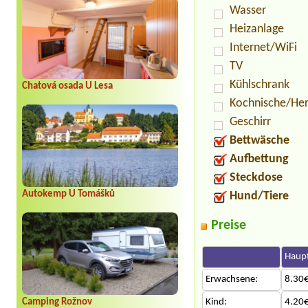
Wasser
Heizanlage
Internet/WiFi
TV
Kühlschrank
Chatová osada U Lesa
Kochnische/He
Geschirr
Bettwäsche
Aufbettung
Steckdose
Autokemp U Tomášků
Hund/Tiere
Preise
Haupt
Erwachsene:
8.30€
Camping Rožnov
Kind:
4.20€