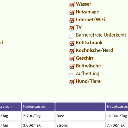
Wasser
Heizanlage
Internet/WiFi
TV
Barrierefreie Unterkunft
rd
Kühlschrank
Kochnische/Herd
Geschirr
Bettwäsche
Aufbettung
Hund/Tiere
saison
Nebensaison
Hauptsaiso
/Tag
7.90€/Tag
Bus:
13.30€/Tag
/Tag
3.80€/Tag
Strom:
7.90€/Tag