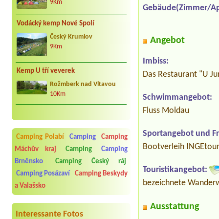
9Km
Gebäude(Zimmer/Ap
Vodácký kemp Nové Spolí
Český Krumlov
Angebot
9Km
Imbiss:
Kemp U tří veverek
Das Restaurant "U Jur
Rožmberk nad Vltavou
10Km
Schwimmangebot:
Fluss Moldau
Sportangebot und Fre
Camping Polabí
Camping
Camping
Bootverleih INGEtour
Máchův kraj
Camping
Camping
Brněnsko
Camping Český ráj
Touristikangebot:
Camping Posázaví
Camping Beskydy
bezeichnete Wanderw
a Valašsko
Ausstattung
Interessante Fotos