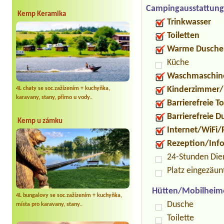
Campingausstattung
Kemp Keramika
Trinkwasser
Toiletten
Warme Dusche
Küche
Waschmaschin
Kinderzimmer/
4L chaty se soc.zažízením + kuchyňka,
karavany, stany, přímo u vody..
Barrierefreie To
Barrierefreie 
Kemp u zámku
Internet/WiFi/
Rezeption/Inf
24-Stunden Die
Platz eingezäun
Hütten/Mobilheim
4L bungalovy se soc.zažízením + kuchyňka,
Dusche
místa pro karavany, stany..
Toilette