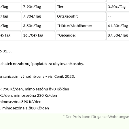
/Tag
7.90€/Tag
Tier:
3.30€/Tag
/Tag
7.90€/Tag
Ortsgebühr:
- -
/Tag
3.80€/Tag
*Hütte/Mobilhome:
41.30€/Tag
0€/Tag
16.70€/Tag
*Gebäude:
87.50€/Tag
 31.5.
chatek nezahrnují poplatek za ubytované osoby.
rganizacím výhodné ceny - viz. Ceník 2023.
b: 990 Kč/den, mimo sezónu 890 Kč/den
 Kč/den, mimosezóna 230 Kč/den
 mimosezóna 890 Kč/den
, mimosezóna 1.800 Kč/den
* Der Preis kann für ganze Wohnungs