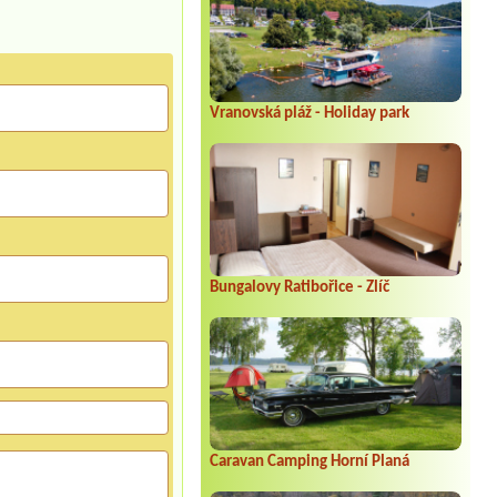
Vranovská pláž - Holiday park
Bungalovy Ratibořice - Zlíč
Caravan Camping Horní Planá