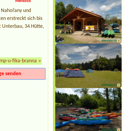
kemp Nové Spolí
Merkbox
5 míst pro stany + 11 osob
ur Nahořany und
Termin ab 2026-08-08 |
Sportkemp-
en erstreckt sich bis
Sportcentrum Doubí
SRUB 4L
t Unterbau, 34 Hütte,
Termin ab 2026-08-07 |
Camp Horní
Lipka
Malý karavan 1x
Termin ab 2026-08-01 |
Autokempink
Dřenice
mp-u-fika-branna
»
1X Wohnmobil, 1X kleines Zelt, 3x
Erwachsene, 1x Kind, 1x Hund
ge senden