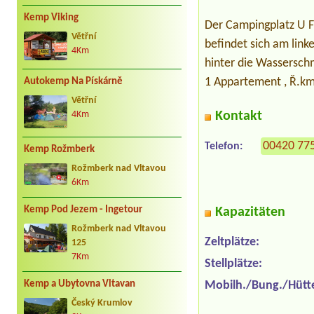
Kemp Viking
Der Campingplatz U FÍ
Větřní
befindet sich am link
4Km
hinter die Wasserschm
1 Appartement , Ř.km
Autokemp Na Pískárně
Větřní
Kontakt
4Km
00420 77
Telefon:
Kemp Rožmberk
Rožmberk nad Vltavou
6Km
Kemp Pod Jezem - Ingetour
Kapazitäten
Rožmberk nad Vltavou
Zeltplätze:
125
7Km
Stellplätze:
Kemp a Ubytovna Vltavan
Mobilh./Bung./Hütt
Český Krumlov