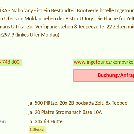
KA - Nahořany - ist ein Bestandteil Bootverleihstelle Ingeto
en Ufer von Moldau neben der Bistro U Jury. Die Fläche für Zelt
aus U Fíka. Zur Verfügung stehen 8 Teepeezelte, 22 Zelten mi
:297,9 (linkes Ufer Moldau)
5 748 800
www.ingetour.cz/kempy/ke
Buchung/Anfra
ja, 500 Plätze, 20x 2B podsada Zelt, 8x Teepee
ja, 20 Plätze Stromanschlüsse 10A
en:
ja, 34x 6B Hütte
El.Stecker