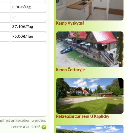
3.30€/Tag
- -
Kemp Vyskytná
37.10€/Tag
75.00€/Tag
Kemp Čertoryje
Rekreační zařízení U Kapličky
einheit angegeben werden.
Letzte Akt. 2026