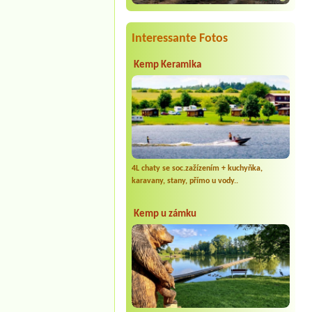
Interessante Fotos
Kemp Keramika
4L chaty se soc.zažízením + kuchyňka,
karavany, stany, přímo u vody..
Kemp u zámku