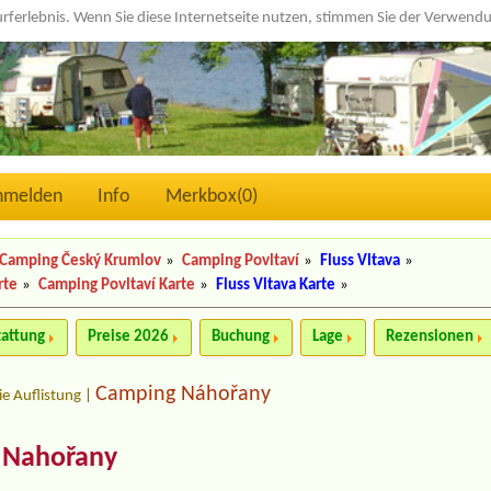
urferlebnis. Wenn Sie diese Internetseite nutzen, stimmen Sie der Verwen
nmelden
Info
Merkbox(
0
)
Camping Český Krumlov
»
Camping Povltaví
»
Fluss Vltava
»
rte
»
Camping Povltaví Karte
»
Fluss Vltava Karte
»
tattung
Preise 2026
Buchung
Lage
Rezensionen
Camping Náhořany
ie Auflistung
|
- Nahořany