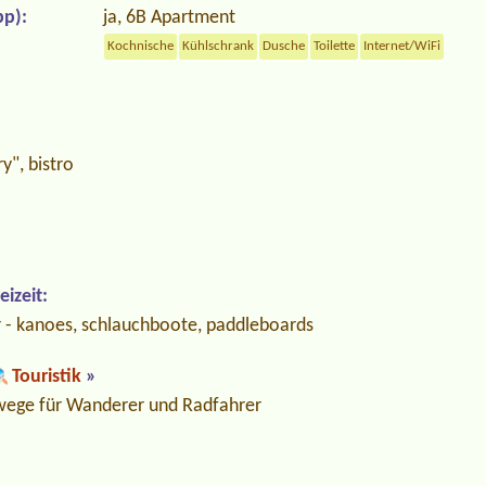
p):
ja, 6B Apartment
Kochnische
Kühlschrank
Dusche
Toilette
Internet/WiFi
y", bistro
izeit:
 - kanoes, schlauchboote, paddleboards
Touristik
»
ege für Wanderer und Radfahrer