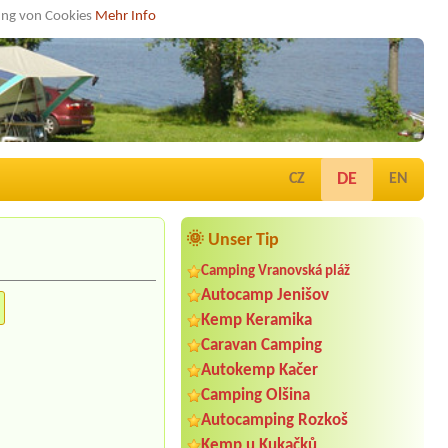
dung von Cookies
Mehr Info
DE
CZ
EN
🌞 Unser Tip
Camping Vranovská pláž
Autocamp Jenišov
Kemp Keramika
Caravan Camping
Autokemp Kačer
Camping Olšina
Autocamping Rozkoš
Kemp u Kukačků