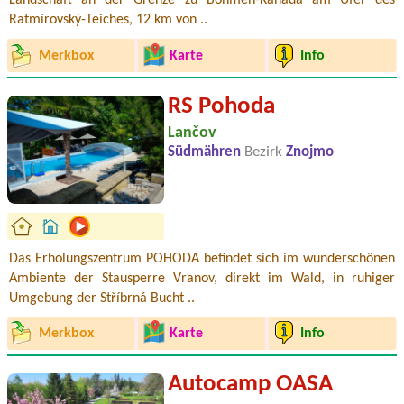
Landschaft an der Grenze zu Böhmen-Kanada am Ufer des
Ratmírovský-Teiches, 12 km von ..
Merkbox
Karte
Info
RS Pohoda
Lančov
Südmähren
Bezirk
Znojmo
Das Erholungszentrum POHODA befindet sich im wunderschönen
Ambiente der Stausperre Vranov, direkt im Wald, in ruhiger
Umgebung der Stříbrná Bucht ..
Merkbox
Karte
Info
Autocamp OASA