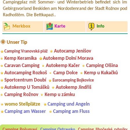
Campingplaz mit Sommer- und Winterbetrieb befindet sich im
Gebirgsvorland Beskiden am Nordostenrand der Stadt Rožnov pod
Radhoštěm. Die Bettkapazi..
Merkbox
Karte
Info
🌞 Unser Tip
Autocamp Jenišov
Camping Vranovská pláž
Kemp Keramika
Autokemp Dolní Morava
Caravan Camping
Autokemp Kačer
Camping Olšina
Autocamping Rozkoš
Camp Dolce
Kemp u Kukačků
Sportcentrum Doubí
Eurocamping Bojkovice
Autokemp U Tomášků
Autokemp Jindřiš
Camping Rožnov
Kemp u zámku
womo Stellplätze
Camping und Angeln
Camping am Wasser
Camping am Fluss
Aneta Melicharová
***
Camping Pošumaví
Camping Ostravsko
Camping Jihočeské rybníky