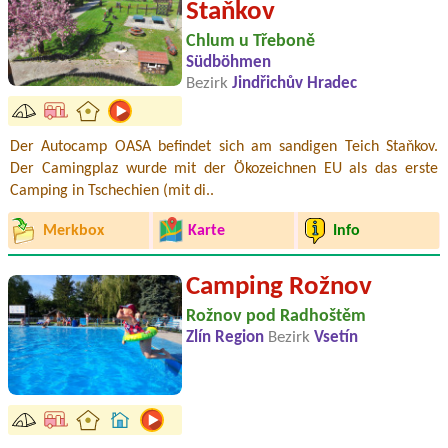
Staňkov
Chlum u Třeboně
Südböhmen
Bezirk
Jindřichův Hradec
Der Autocamp OASA befindet sich am sandigen Teich Staňkov.
Der Camingplaz wurde mit der Ökozeichnen EU als das erste
Camping in Tschechien (mit di..
Merkbox
Karte
Info
Camping Rožnov
Rožnov pod Radhoštěm
Zlín Region
Bezirk
Vsetín