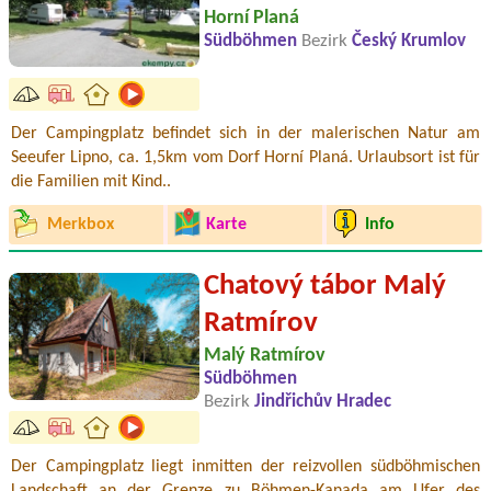
Horní Planá
Südböhmen
Bezirk
Český Krumlov
Der Campingplatz befindet sich in der malerischen Natur am
Seeufer Lipno, ca. 1,5km vom Dorf Horní Planá. Urlaubsort ist für
die Familien mit Kind..
Merkbox
Karte
Info
Chatový tábor Malý
Ratmírov
Malý Ratmírov
Südböhmen
Bezirk
Jindřichův Hradec
Der Campingplatz liegt inmitten der reizvollen südböhmischen