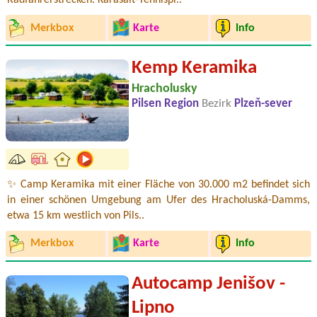
Radfahrerstrecken. Karasalt-Tennispl..
Merkbox
Karte
Info
Kemp Keramika
Hracholusky
Pilsen Region
Bezirk
Plzeň-sever
✨ Camp Keramika mit einer Fläche von 30.000 m2 befindet sich
in einer schönen Umgebung am Ufer des Hracholuská-Damms,
etwa 15 km westlich von Pils..
Merkbox
Karte
Info
Autocamp Jenišov -
Lipno