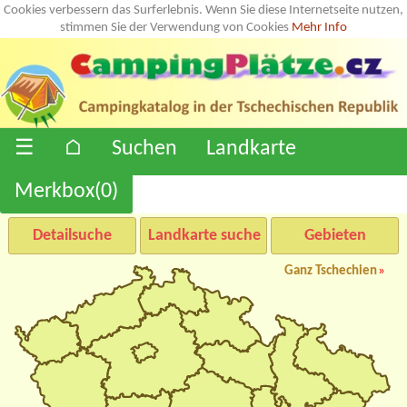
Cookies verbessern das Surferlebnis. Wenn Sie diese Internetseite nutzen,
stimmen Sie der Verwendung von Cookies
Mehr Info
☰
⌂
Suchen
Landkarte
Merkbox(
0
)
Detailsuche
Landkarte suche
Gebieten
Ganz Tschechien
»