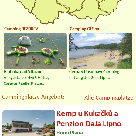
Camping BEZDREV
Camping Olšina
Hluboká nad Vltavou
Černá v Pošumaví
Camping
Ausgestattet 4-6B Hütte,
entlang des Sees Lipno..
Caravan+Zelte-Plätze..
Campingplätze Angebot:
Alle Campingplätze
Kemp u Kukačků a
Penzion DaJa Lipno
Horní Planá