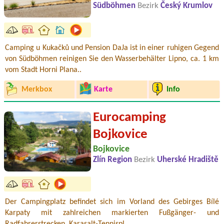
Südböhmen
Bezirk
Český Krumlov
Camping u Kukačků und Pension DaJa ist in einer ruhigen Gegend
von Südböhmen reinigen Sie den Wasserbehälter Lipno, ca. 1 km
vom Stadt Horni Plana..
Merkbox
Karte
Info
Eurocamping
Bojkovice
Bojkovice
Zlín Region
Bezirk
Uherské Hradiště
Der Campingplatz befindet sich im Vorland des Gebirges Bílé
Karpaty mit zahlreichen markierten Fußgänger- und