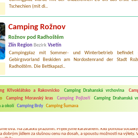
Tschechien (mit di..
Camping Rožnov
Rožnov pod Radhoštěm
Zlín Region
Bezirk
Vsetín
Campingplaz mit Sommer- und Winterbetrieb befindet 
Gebirgsvorland Beskiden am Nordostenrand der Stadt Ro
Radhoštěm. Die Bettkapazi..
ng Křivoklátsko a Rakovnicko
Camping Drahanská vrchovina
Camp
5.7. do 1.8. 2026. Kemp jako takový je pěkný. V umývárně i na WC bylo vždy
ko
Camping Moravský kras
Camping Pojizeří
Camping Drahanská vr
ávštěvníků není samozřejmost. V kempu je obchod a restaurace, kebab a dalš
nní hluk z repráků u stanů a absolutní bezohlednost ostatních ubytovaných. 
 a okolí
Camping Brdy
Camping Šumava
utu hrála jiná hudba.Kemp pěkný, ale takový rámus jsme ještě nezažili...
 jsme dva. Na začátku prázdnin. Přijeli jsme karavanem. Klid pohoda socialk
, a dobrým jídlem za slušnou cenu na dosah, a spoustu možností na výlety. 
 líbilo.