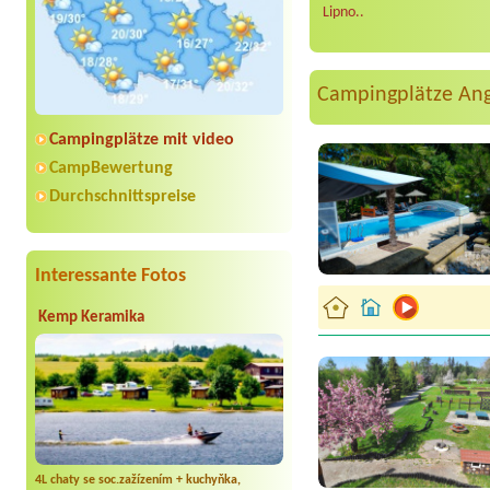
Lipno..
Campingplätze An
Campingplätze mit video
CampBewertung
Durchschnittspreise
Interessante Fotos
Kemp Keramika
4L chaty se soc.zažízením + kuchyňka,