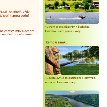
í.Milí hostitelé, vždy
lízkosti kempu vodní
né chatky, milý a ochotní
4L chaty se soc.zažízením + kuchyňka,
 po okolí. Za nás super
karavany, stany, přímo u vody..
Kemp u zámku
 papír neustále chyběl a dva
aviny jinak luxus voda na
4L bungalovy se soc.zažízením + kuchyňka,
místa pro karavany, stany..
dělalo (tedy čirou
trvá až do dnešního
 možné požadavek vyřídit
da, že se postižení pouze
konzumovali). V nejbližších