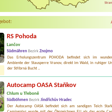
Stran
gebot:
RS Pohoda
Lančov
Südmähren
Bezirk
Znojmo
Das Erholungszentrum POHODA befindet sich im wunder
Ambiente der Stausperre Vranov, direkt im Wald, in ruhiger 
der Stříbrná Bucht ..
Autocamp OASA Staňkov
Chlum u Třeboně
Südböhmen
Bezirk
Jindřichův Hradec
Der Autocamp OASA befindet sich am sandigen Teich Staň
Camingplaz wurde mit der Ökozeichnen EU als das erste Ca