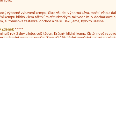
nocí, výborné vybavení kempu, čisto všude. Výborná káva, mošt i víno a dalš
ění kempu blízko všem zážitkům ať turistickým,tak vodním. V docházkové b
em, autobusová zastávka, obchod a další. Děkujeme, bylo to úžasné.
a+ Zdeněk
*****
minulý rok 3 dny a letos celý týden. Krásný, klidný kemp. Čisté, nově vybave
ost grilování nebo jen opečení špekačků😄. Velké množství variant na výlety
ždy jsme byli spokojeni. Bohužel letos to byla bída s úklidem toalet, toaletní
 na Lipně.
o prostě super jen malá vada nedají se tam.ve Stánku koupit cigarety a potr
ako skupinka (8 lidí )přespávali v tomto kempu. 29.7. večer se šesti z nás u
 kohoutku označeného jako pitná voda) velmi špatně, a opakované zvracení 
l dosud není uzavřený). Zavolali jsme na hygienu (která nám řekla, že není
u, aby více lidí nedopadlo jako my. Paní nám hrubě odvětila, že je to náho
. Bohužel už víme, že stejný problém mají další lidi (a to jen ti, kteří vodu 