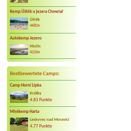
dnech doporučuji se míst
Jan
****
Kemp Úštěk u jezera Chmelař
3 zachody pánské bida, kio
pořád plná,ani se tam ned
Úštěk
4682x
Václav Vacula
*****
Za nás to nej co může být. 
Autokemp Jezero
Hlučín
4220x
Bestbewertete Camps:
Camp Horní Lipka
Králíky
4.83 Punkte
Minikemp Harta
Leskovec nad Moravicí
4.77 Punkte