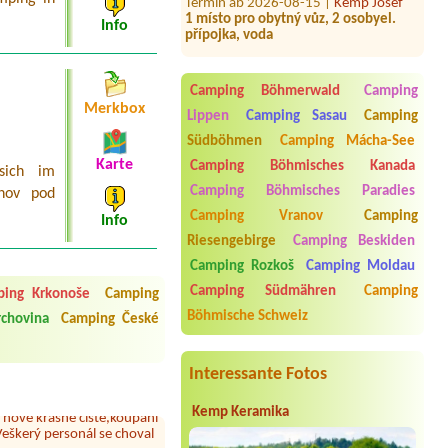
1 místo pro obytný vůz, 2 osobyel.
přípojka, voda
Info
Termin ab 2026-07-31 |
Sportkemp-
Sportcentrum Doubí
Camping Böhmerwald
Camping
Termin ab 2026-07-25 |
Camp Horní
Merkbox
Lipka
Lippen
Camping Sasau
Camping
2 místa pro malé stany, celkem 4
Südböhmen
Camping Mácha-See
dospělí
Karte
Camping Böhmisches Kanada
sich im
Termin ab 2026-07-29 |
Kemp Lavičky
Camping Böhmisches Paradies
žnov pod
- Orlík
1 misto pro stan, 2 osoby1 misto u
Camping Vranov
Camping
Info
vodyStan
Riesengebirge
Camping Beskiden
Termin ab 2026-08-18 |
Pension a
Camping Rozkoš
Camping Moldau
autokemp Klášterský Mlýn
2L nebo 4L chatka
Camping Südmähren
Camping
ing Krkonoše
Camping
 čisto, doplněný papír i
Böhmische Schweiz
chovina
Camping České
í občerstvení. Co nás ale
Termin ab 2026-07-26 |
Autokemp
Přes den jsem si připadala
CHABAŘOVICE
1Stellplatz (Camper +Auto) mit Strom
1 Person
Interessante Fotos
y nové krásné čisté,koupání
Kemp Keramika
Veškerý personál se choval