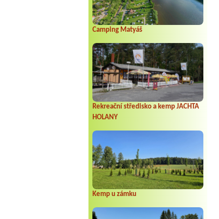
u junenajdete, kuchyňka
Camping Matyáš
o.
Rekreační středisko a kemp JACHTA
HOLANY
Kemp u zámku