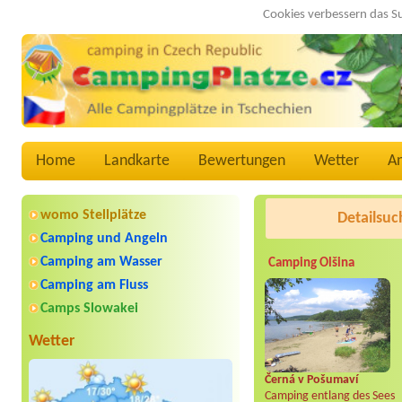
Cookies verbessern das S
Home
Landkarte
Bewertungen
Wetter
A
womo Stellplätze
Detailsuc
Camping und Angeln
Camping am Wasser
Camping Olšina
Camping am Fluss
Camps Slowakei
Wetter
Černá v Pošumaví
Camping entlang des Sees