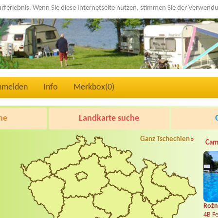
urferlebnis. Wenn Sie diese Internetseite nutzen, stimmen Sie der Verwen
nmelden
Info
Merkbox(
0
)
he
Landkarte suche
Ganz Tschechien
»
Cam
Rožn
4B Fe