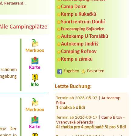
d, Restaurant..
Camp Dolce
Kemp u Kukačků
Sportcentrum Doubí
Alle Campingplätze
Eurocamping Bojkovice
Autokemp U Tomášků
Autokemp Jindřiš
Merkbox
Camping Rožnov
Termin ab 2026-08-24 |
Chatová
Kemp u zámku
osada Olešná
4L a 3-4 osoby2x2L pokoj
Karte
schönen
Zugeben
Favoriten
Termin ab 2026-08-06 |
EUROCAMP
Umgebung
BARBORA
3 místa 3 stany
Info
Letzte Buchung:
Termin ab 2026-08-07 |
Autocamp
Erika
1 chatka 5 x lidi
Merkbox
Termin ab 2026-08-17 |
Camp Bítov -
Vranovská přehrada
4l chatka pro 4 popřípadě 5l pro 5 lidi
Karte
kov. Der
Termin ab 2026-08-15 |
Kemp Josef
mping in