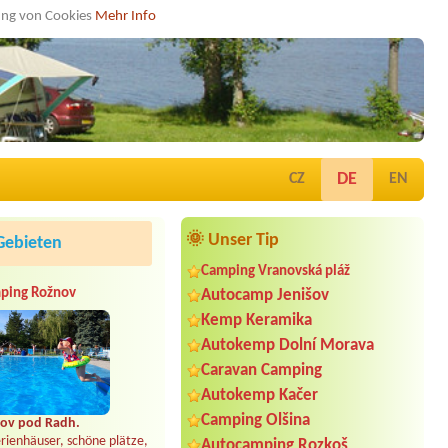
dung von Cookies
Mehr Info
DE
CZ
EN
🌞 Unser Tip
Gebieten
Camping Vranovská pláž
ping Rožnov
Autocamp Jenišov
Kemp Keramika
Autokemp Dolní Morava
Caravan Camping
Autokemp Kačer
Camping Olšina
ov pod Radh.
rienhäuser, schöne plätze,
Autocamping Rozkoš