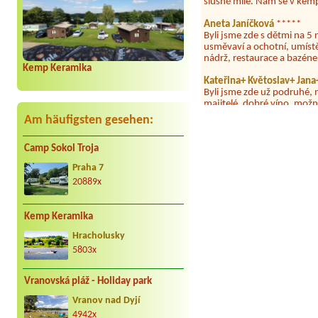
Aneta Janíčková
*****
Byli jsme zde s dětmi na 5 
usměvaví a ochotní, umíst
nádrž, restaurace a bazén
Kemp Keramika
Kateřina+ Květoslav+ Jan
Byli jsme zde už podruhé, 
majitelé, dobré víno, možn
dovolená 🤩🤩
Am häufigsten gesehen:
Parta
***
Letos jsme zde po třetí a v
Camp Sokol Troja
dny tam nebylo ani mýdlo.
Praha 7
Jan Novotný
****
20889x
Jednoznačně nejlepší místo
Petra
*****
Super kemp skvělí lidé jídl
Kemp Keramika
koupàní super jak u moře
Hracholusky
Petr Libus
**
5803x
Z 28.7. na 29.7.2026 jsme j
náhodou všem, kteří pili z
Vranovská pláž - Holiday park
odpoledne 30.7. (a interva
do 30 dnů) a přímo do kemp
Vranov nad Dyjí
nadýchali výparů z Berounky
4942x