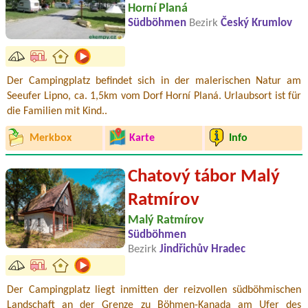
Horní Planá
Südböhmen
Bezirk
Český Krumlov
Der Campingplatz befindet sich in der malerischen Natur am
Seeufer Lipno, ca. 1,5km vom Dorf Horní Planá. Urlaubsort ist für
die Familien mit Kind..
Merkbox
Karte
Info
Chatový tábor Malý
Ratmírov
Malý Ratmírov
Südböhmen
Bezirk
Jindřichův Hradec
Der Campingplatz liegt inmitten der reizvollen südböhmischen
Landschaft an der Grenze zu Böhmen-Kanada am Ufer des