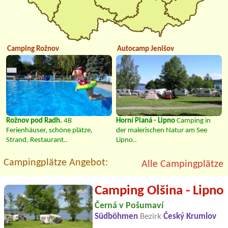
Camping Rožnov
Autocamp Jenišov
Rožnov pod Radh.
4B
Horní Planá - Lipno
Camping in
Ferienhäuser, schöne plätze,
der malerischen Natur am See
Strand, Restaurant..
Lipno..
Campingplätze Angebot:
Alle Campingplätze
Camping Olšina - Lipno
Černá v Pošumaví
Südböhmen
Bezirk
Český Krumlov