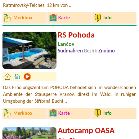
Ratmírovský-Teiches, 12 km von ..
Merkbox
Karte
Info
RS Pohoda
Lančov
Südmähren
Bezirk
Znojmo
Das Erholungszentrum POHODA befindet sich im wunderschönen
Ambiente der Stausperre Vranov, direkt im Wald, in ruhiger
Umgebung der Stříbrná Bucht ..
Merkbox
Karte
Info
Autocamp OASA