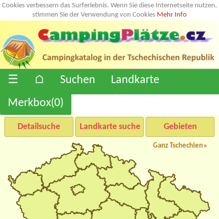
Cookies verbessern das Surferlebnis. Wenn Sie diese Internetseite nutzen,
stimmen Sie der Verwendung von Cookies
Mehr Info
☰
⌂
Suchen
Landkarte
Merkbox(
0
)
Detailsuche
Landkarte suche
Gebieten
Ganz Tschechien
»