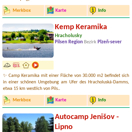
Merkbox
Karte
Info
Kemp Keramika
Hracholusky
Pilsen Region
Bezirk
Plzeň-sever
✨ Camp Keramika mit einer Fläche von 30.000 m2 befindet sich
in einer schönen Umgebung am Ufer des Hracholuská-Damms,
etwa 15 km westlich von Pils..
Merkbox
Karte
Info
Autocamp Jenišov -
Lipno