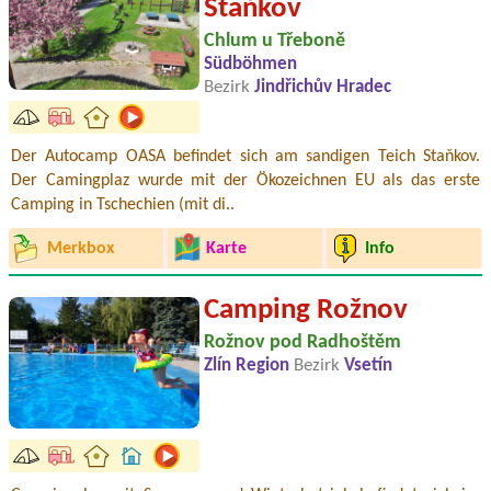
Staňkov
Chlum u Třeboně
Südböhmen
Bezirk
Jindřichův Hradec
Der Autocamp OASA befindet sich am sandigen Teich Staňkov.
Der Camingplaz wurde mit der Ökozeichnen EU als das erste
Camping in Tschechien (mit di..
Merkbox
Karte
Info
Camping Rožnov
Rožnov pod Radhoštěm
Zlín Region
Bezirk
Vsetín