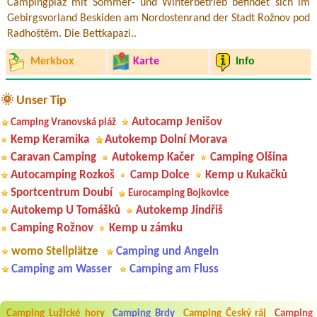
Campingplaz mit Sommer- und Winterbetrieb befindet sich im
Gebirgsvorland Beskiden am Nordostenrand der Stadt Rožnov pod
Radhoštěm. Die Bettkapazi..
Merkbox
Karte
Info
🌞 Unser Tip
Autocamp Jenišov
Camping Vranovská pláž
Kemp Keramika
Autokemp Dolní Morava
Caravan Camping
Autokemp Kačer
Camping Olšina
Autocamping Rozkoš
Camp Dolce
Kemp u Kukačků
Sportcentrum Doubí
Eurocamping Bojkovice
Autokemp U Tomášků
Autokemp Jindřiš
Camping Rožnov
Kemp u zámku
womo Stellplätze
Camping und Angeln
Camping am Wasser
Camping am Fluss
Aneta Melicharová
***
Byli jsme zde v týdnu od 25.7. do 1.8. 2026. Kemp jako takový je pěkný.
V umývárně i na WC bylo vždy čisto, doplněný papír i utěrky, což při
Camping Lužické hory
Camping Brdy
Camping Český ráj
Camping