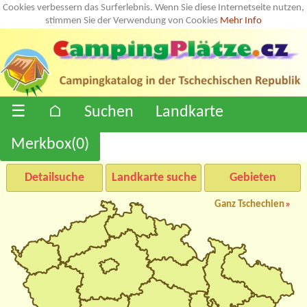
Cookies verbessern das Surferlebnis. Wenn Sie diese Internetseite nutzen,
stimmen Sie der Verwendung von Cookies
Mehr Info
☰
⌂
Suchen
Landkarte
Merkbox(
0
)
Detailsuche
Landkarte suche
Gebieten
Ganz Tschechien
»