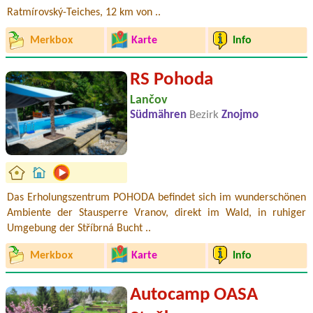
Ratmírovský-Teiches, 12 km von ..
Merkbox
Karte
Info
RS Pohoda
Lančov
Südmähren
Bezirk
Znojmo
Das Erholungszentrum POHODA befindet sich im wunderschönen
Ambiente der Stausperre Vranov, direkt im Wald, in ruhiger
Umgebung der Stříbrná Bucht ..
Merkbox
Karte
Info
Autocamp OASA