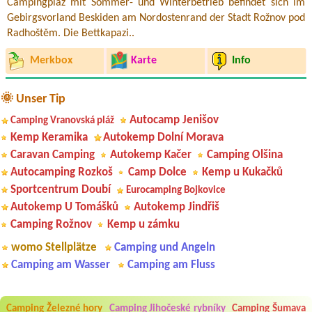
Campingplaz mit Sommer- und Winterbetrieb befindet sich im
Gebirgsvorland Beskiden am Nordostenrand der Stadt Rožnov pod
Radhoštěm. Die Bettkapazi..
Merkbox
Karte
Info
🌞 Unser Tip
Autocamp Jenišov
Camping Vranovská pláž
Kemp Keramika
Autokemp Dolní Morava
Caravan Camping
Autokemp Kačer
Camping Olšina
Autocamping Rozkoš
Camp Dolce
Kemp u Kukačků
Sportcentrum Doubí
Eurocamping Bojkovice
Autokemp U Tomášků
Autokemp Jindřiš
Camping Rožnov
Kemp u zámku
womo Stellplätze
Camping und Angeln
Camping am Wasser
Camping am Fluss
Camping Železné hory
Camping Jihočeské rybníky
Camping Šumava