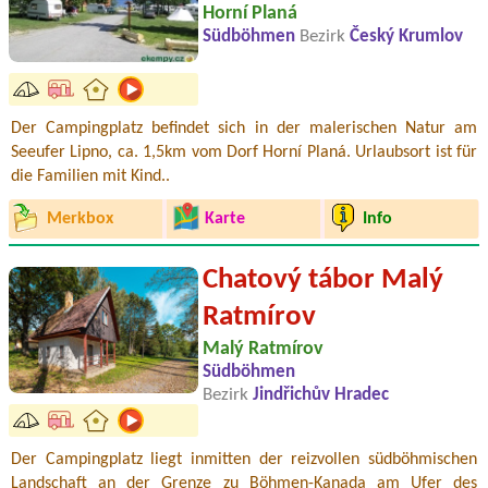
Horní Planá
Südböhmen
Bezirk
Český Krumlov
Der Campingplatz befindet sich in der malerischen Natur am
Seeufer Lipno, ca. 1,5km vom Dorf Horní Planá. Urlaubsort ist für
die Familien mit Kind..
Merkbox
Karte
Info
Chatový tábor Malý
Ratmírov
Malý Ratmírov
Südböhmen
Bezirk
Jindřichův Hradec
Der Campingplatz liegt inmitten der reizvollen südböhmischen
Landschaft an der Grenze zu Böhmen-Kanada am Ufer des