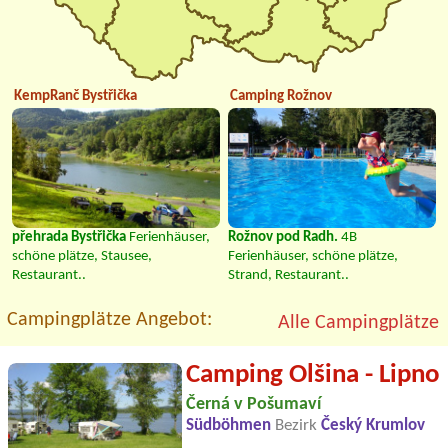
KempRanč Bystřička
Camping Rožnov
přehrada Bystřička
Ferienhäuser,
Rožnov pod Radh.
4B
schöne plätze, Stausee,
Ferienhäuser, schöne plätze,
Restaurant..
Strand, Restaurant..
Campingplätze Angebot:
Alle Campingplätze
Camping Olšina - Lipno
Černá v Pošumaví
Südböhmen
Bezirk
Český Krumlov