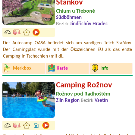
Staňkov
Chlum u Třeboně
Südböhmen
Bezirk
Jindřichův Hradec
Der Autocamp OASA befindet sich am sandigen Teich Staňkov.
Der Camingplaz wurde mit der Ökozeichnen EU als das erste
Camping in Tschechien (mit di..
Merkbox
Karte
Info
Camping Rožnov
Rožnov pod Radhoštěm
Zlín Region
Bezirk
Vsetín