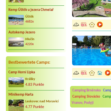
Kemp Úštěk u jezera Chmelař
Úštěk
4682x
Autokemp Jezero
Hlučín
4220x
Bestbewertete Camps:
Camp Horní Lipka
Aneta Melicharová
***
Králíky
Byli jsme zde v týdnu od 2
4.83 Punkte
utěrky, což při množství n
velice zklamalo byl celode
Camping Brněnsko
Cam
jak na pouti- z každého ko
Minikemp Harta
Camping Slovácko
Campi
Jana
*****
Leskovec nad Moravicí
Vranov, Podyjí
Chtěli jsme být týden,byli
4.77 Punkte
super. Restaurace s jídlem