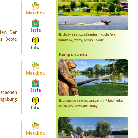
Merkbox
Karte
ten. Der
4L chaty se soc.zažízením + kuchyňka,
er Boote
karavany, stany, přímo u vody..
Info
Kemp u zámku
Merkbox
Karte
schönen
Umgebung
4L bungalovy se soc.zažízením + kuchyňka,
místa pro karavany, stany..
Info
Merkbox