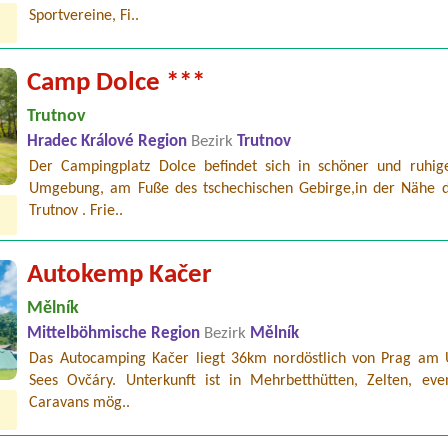
Sportvereine, Fi..
Camp Dolce ***
Trutnov
Hradec Králové Region
Bezirk
Trutnov
Der Campingplatz Dolce befindet sich in schöner und ruhig
Umgebung, am Fuße des tschechischen Gebirge,in der Nähe d
Trutnov . Frie..
Autokemp Kačer
Mělník
Mittelböhmische Region
Bezirk
Mělník
Das Autocamping Kačer liegt 36km nordöstlich von Prag am 
Sees Ovčáry. Unterkunft ist in Mehrbetthütten, Zelten, even
Caravans mög..