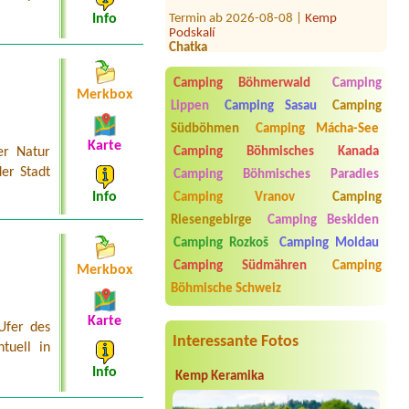
Termin ab 2026-08-08 |
Kemp
Podskalí
Info
Chatka
Termin ab 2026-07-25 |
Autokemp
Velký Dřevíč
Camping Böhmerwald
Camping
4lchata
Merkbox
Lippen
Camping Sasau
Camping
Termin ab 2026-08-28 |
Autokempink
Südböhmen
Camping Mácha-See
Osika
Karte
4L chata a 4 osoby
Camping Böhmisches Kanada
er Natur
er Stadt
Camping Böhmisches Paradies
Termin ab 2026-08-01 |
Autocamp
Erika
Info
Camping Vranov
Camping
1 place for tent, 2 persons + 4
Riesengebirge
Camping Beskiden
childrens, car
Camping Rozkoš
Camping Moldau
Termin ab 2026-07-27 |
Camping
Olšina - Lipno
Camping Südmähren
Camping
Merkbox
1 x
Böhmische Schweiz
Karte
Ufer des
Interessante Fotos
tuell in
Info
Kemp Keramika