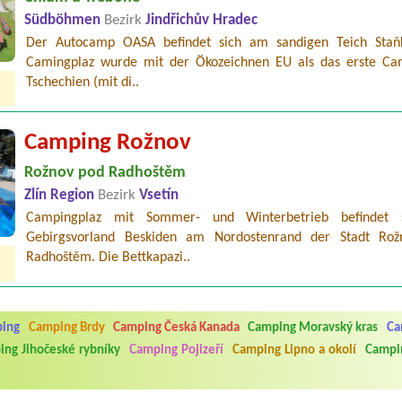
Südböhmen
Bezirk
Jindřichův Hradec
Der Autocamp OASA befindet sich am sandigen Teich Staň
Camingplaz wurde mit der Ökozeichnen EU als das erste Ca
Tschechien (mit di..
Camping Rožnov
Rožnov pod Radhoštěm
Zlín Region
Bezirk
Vsetín
Campingplaz mit Sommer- und Winterbetrieb befindet 
Gebirgsvorland Beskiden am Nordostenrand der Stadt Ro
Radhoštěm. Die Bettkapazi..
5.7. do 1.8. 2026. Kemp jako takový je pěkný. V umývárně i na WC bylo vždy
ávštěvníků není samozřejmost. V kempu je obchod a restaurace, kebab a dalš
nní hluk z repráků u stanů a absolutní bezohlednost ostatních ubytovaných. 
ping
Camping Brdy
Camping Česká Kanada
Camping Moravský kras
Ca
utu hrála jiná hudba.Kemp pěkný, ale takový rámus jsme ještě nezažili...
ng Jihočeské rybníky
Camping Pojizeří
Camping Lipno a okolí
Campin
 jsme dva. Na začátku prázdnin. Přijeli jsme karavanem. Klid pohoda socialk
, a dobrým jídlem za slušnou cenu na dosah, a spoustu možností na výlety. 