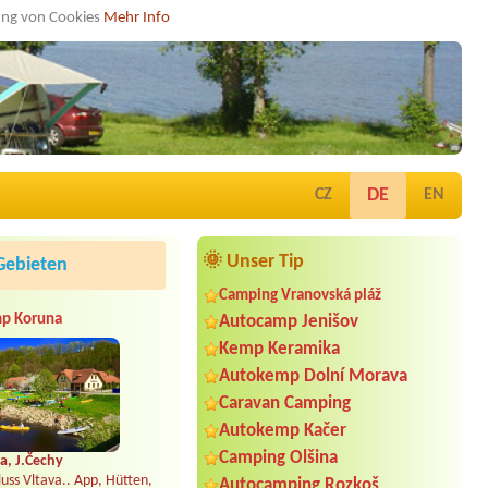
dung von Cookies
Mehr Info
DE
CZ
EN
🌞 Unser Tip
Gebieten
Camping Vranovská pláž
p Koruna
Autocamp Jenišov
Kemp Keramika
Autokemp Dolní Morava
Caravan Camping
Autokemp Kačer
Camping Olšina
a, J.Čechy
uss Vltava.. App, Hütten,
Autocamping Rozkoš