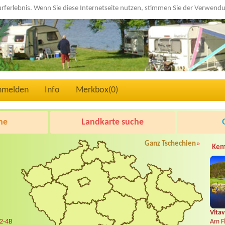
urferlebnis. Wenn Sie diese Internetseite nutzen, stimmen Sie der Verwen
nmelden
Info
Merkbox(
0
)
he
Landkarte suche
Ganz Tschechien
»
Kem
Vltav
 2-4B
Am Fl