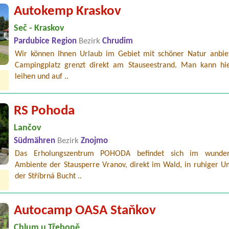
Autokemp Kraskov
Seč - Kraskov
Pardubice Region
Bezirk
Chrudim
Wir können Ihnen Urlaub im Gebiet mit schöner Natur anbie
Campingplatz grenzt direkt am Stauseestrand. Man kann hi
leihen und auf ..
RS Pohoda
Lančov
Südmähren
Bezirk
Znojmo
Das Erholungszentrum POHODA befindet sich im wunder
Ambiente der Stausperre Vranov, direkt im Wald, in ruhiger 
der Stříbrná Bucht ..
Autocamp OASA Staňkov
Chlum u Třeboně