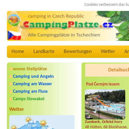
Cookies verbessern das S
Home
Landkarte
Bewertungen
Wetter
A
womo Stellplätze
Detailsuc
Camping und Angeln
Camping am Wasser
Pod Černým lesem
Camping am Fluss
Camps Slowakei
Wetter
Žamberk, Orlické hory
4B Hütten, 6B Blockhause,