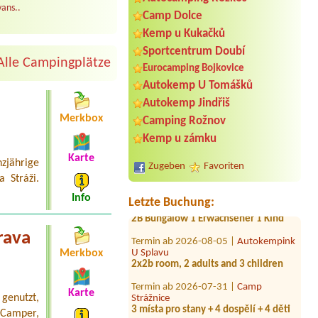
ans..
Camp Dolce
Kemp u Kukačků
Sportcentrum Doubí
Alle Campingplätze
Eurocamping Bojkovice
Autokemp U Tomášků
Termin ab 2026-07-31 |
Autocamp
Autokemp Jindřiš
Erika
3 stany + 4 dospělí + 4 děti
Merkbox
Camping Rožnov
Kemp u zámku
Termin ab 2026-08-06 |
Camp Horní
Lipka
Karte
1 místo + 1 osoba
zjährige
Zugeben
Favoriten
 Stráži.
Termin ab 2026-07-26 |
Kemp
Litoměřice
Info
Letzte Buchung:
2B Bungalow 1 Erwachsener 1 Kind
Termin ab 2026-08-05 |
Autokempink
rava
U Splavu
2x2b room, 2 adults and 3 children
Merkbox
Termin ab 2026-07-31 |
Camp
Strážnice
Karte
3 místa pro stany + 4 dospělí + 4 děti
genutzt,
Camper,