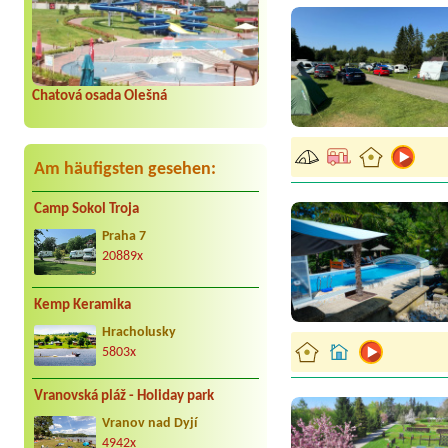
Chatová osada Olešná
Am häufigsten gesehen:
Camp Sokol Troja
Praha 7
20889x
Kemp Keramika
Hracholusky
5803x
Vranovská pláž - Holiday park
Vranov nad Dyjí
4942x