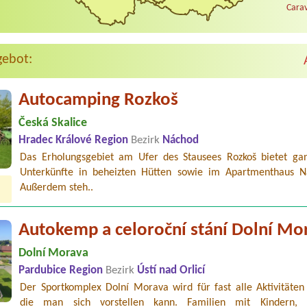
Carav
gebot:
Autocamping Rozkoš
Česká Skalice
Hradec Králové Region
Bezirk
Náchod
Das Erholungsgebiet am Ufer des Stausees Rozkoš bietet gan
Unterkünfte in beheizten Hütten sowie im Apartmenthaus Na
Außerdem steh..
Autokemp a celoroční stání Dolní Mo
Dolní Morava
Pardubice Region
Bezirk
Ústí nad Orlicí
Der Sportkomplex Dolní Morava wird für fast alle Aktivitäten 
die man sich vorstellen kann. Familien mit Kindern, 