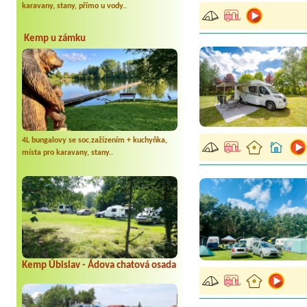
karavany, stany, přímo u vody..
Kemp u zámku
4L bungalovy se soc.zažízením + kuchyňka,
místa pro karavany, stany..
Kemp Úbislav - Ádova chatová osada