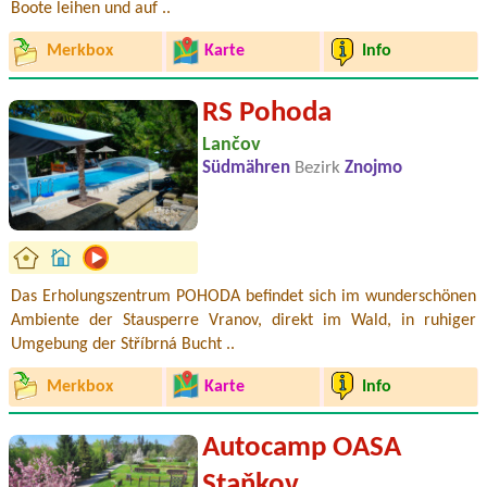
Boote leihen und auf ..
Merkbox
Karte
Info
RS Pohoda
Lančov
Südmähren
Bezirk
Znojmo
Das Erholungszentrum POHODA befindet sich im wunderschönen
Ambiente der Stausperre Vranov, direkt im Wald, in ruhiger
Umgebung der Stříbrná Bucht ..
Merkbox
Karte
Info
Autocamp OASA
Staňkov