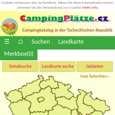
Cookies verbessern das Surferlebnis. Wenn Sie diese Internetseite nutzen,
stimmen Sie der Verwendung von Cookies
Mehr Info
☰
⌂
Suchen
Landkarte
Merkbox(
0
)
Detailsuche
Landkarte suche
Gebieten
Ganz Tschechien
»