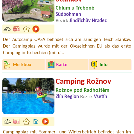
Chlum u Třeboně
Südböhmen
Bezirk
Jindřichův Hradec
Der Autocamp OASA befindet sich am sandigen Teich Staňkov.
Der Camingplaz wurde mit der Ökozeichnen EU als das erste
Camping in Tschechien (mit di..
Merkbox
Karte
Info
Camping Rožnov
Rožnov pod Radhoštěm
Zlín Region
Bezirk
Vsetín
Campingplaz mit Sommer- und Winterbetrieb befindet sich im