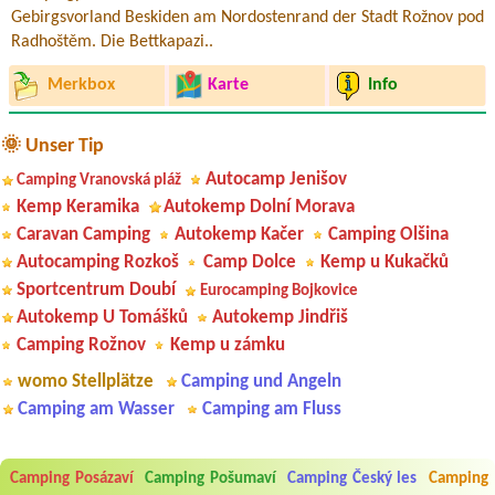
Gebirgsvorland Beskiden am Nordostenrand der Stadt Rožnov pod
Radhoštěm. Die Bettkapazi..
Merkbox
Karte
Info
🌞 Unser Tip
Autocamp Jenišov
Camping Vranovská pláž
Kemp Keramika
Autokemp Dolní Morava
Caravan Camping
Autokemp Kačer
Camping Olšina
Autocamping Rozkoš
Camp Dolce
Kemp u Kukačků
Sportcentrum Doubí
Eurocamping Bojkovice
Autokemp U Tomášků
Autokemp Jindřiš
Camping Rožnov
Kemp u zámku
womo Stellplätze
Camping und Angeln
Camping am Wasser
Camping am Fluss
Camping Posázaví
Camping Pošumaví
Camping Český les
Camping
Aneta Melicharová
***