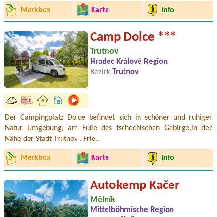
Merkbox
Karte
Info
Camp Dolce ***
Trutnov
Hradec Králové Region
Bezirk
Trutnov
Der Campingplatz Dolce befindet sich in schöner und ruhiger
Natur Umgebung, am Fuße des tschechischen Gebirge,in der
Nähe der Stadt Trutnov . Frie..
Merkbox
Karte
Info
Autokemp Kačer
Mělník
Mittelböhmische Region