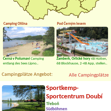
Camping Olšina
Pod Černým lesem
Černá v Pošumaví
Camping
Žamberk, Orlické hory
4B Hütten,
entlang des Sees Lipno..
6B Blockhause, 2-4B App, stellen..
Campingplätze Angebot:
Alle Campingplätze
Sportkemp-
Sportcentrum Doubí
Třeboň
Südböhmen