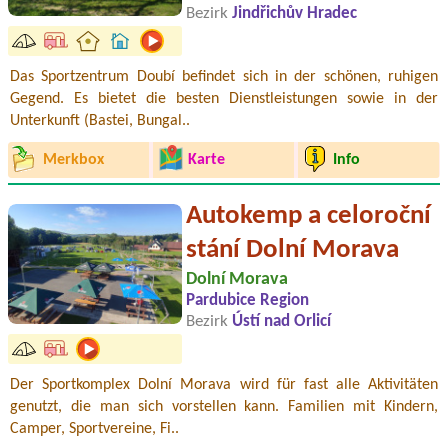
Bezirk
Jindřichův Hradec
Das Sportzentrum Doubí befindet sich in der schönen, ruhigen
Gegend. Es bietet die besten Dienstleistungen sowie in der
Unterkunft (Bastei, Bungal..
Merkbox
Karte
Info
Autokemp a celoroční
stání Dolní Morava
Dolní Morava
Pardubice Region
Bezirk
Ústí nad Orlicí
Der Sportkomplex Dolní Morava wird für fast alle Aktivitäten
genutzt, die man sich vorstellen kann. Familien mit Kindern,
Camper, Sportvereine, Fi..