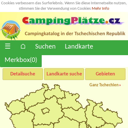
Cookies verbessern das Surferlebnis. Wenn Sie diese Internetseite nutzen,
stimmen Sie der Verwendung von Cookies
Mehr Info
☰
⌂
Suchen
Landkarte
Merkbox(
0
)
Detailsuche
Landkarte suche
Gebieten
Ganz Tschechien
»