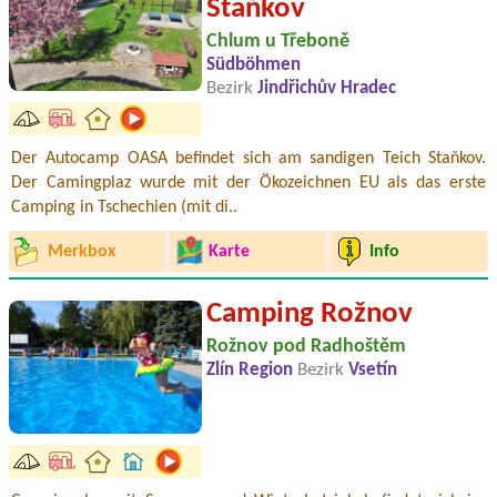
Staňkov
Chlum u Třeboně
Südböhmen
Bezirk
Jindřichův Hradec
Der Autocamp OASA befindet sich am sandigen Teich Staňkov.
Der Camingplaz wurde mit der Ökozeichnen EU als das erste
Camping in Tschechien (mit di..
Merkbox
Karte
Info
Camping Rožnov
Rožnov pod Radhoštěm
Zlín Region
Bezirk
Vsetín