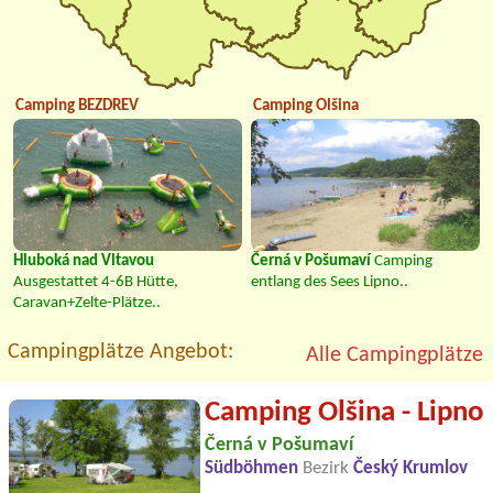
Camping BEZDREV
Camping Olšina
Hluboká nad Vltavou
Černá v Pošumaví
Camping
Ausgestattet 4-6B Hütte,
entlang des Sees Lipno..
Caravan+Zelte-Plätze..
Campingplätze Angebot:
Alle Campingplätze
Camping Olšina - Lipno
Černá v Pošumaví
Südböhmen
Bezirk
Český Krumlov