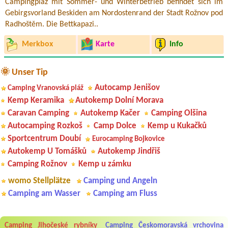
Campingplaz mit Sommer- und Winterbetrieb befindet sich im
Gebirgsvorland Beskiden am Nordostenrand der Stadt Rožnov pod
Radhoštěm. Die Bettkapazi..
Merkbox
Karte
Info
🌞 Unser Tip
Autocamp Jenišov
Camping Vranovská pláž
Kemp Keramika
Autokemp Dolní Morava
Caravan Camping
Autokemp Kačer
Camping Olšina
Autocamping Rozkoš
Camp Dolce
Kemp u Kukačků
Sportcentrum Doubí
Eurocamping Bojkovice
Autokemp U Tomášků
Autokemp Jindřiš
Camping Rožnov
Kemp u zámku
womo Stellplätze
Camping und Angeln
Camping am Wasser
Camping am Fluss
Aneta Melicharová
***
Camping Jihočeské rybníky
Camping Českomoravská vrchovina
Byli jsme zde v týdnu od 25.7. do 1.8. 2026. Kemp jako takový je pěkný.