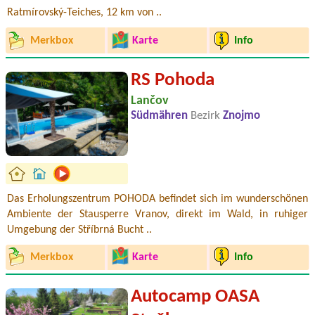
Ratmírovský-Teiches, 12 km von ..
Merkbox
Karte
Info
RS Pohoda
Lančov
Südmähren
Bezirk
Znojmo
Das Erholungszentrum POHODA befindet sich im wunderschönen
Ambiente der Stausperre Vranov, direkt im Wald, in ruhiger
Umgebung der Stříbrná Bucht ..
Merkbox
Karte
Info
Autocamp OASA