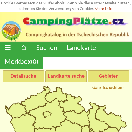
Cookies verbessern das Surferlebnis. Wenn Sie diese Internetseite nutzen,
stimmen Sie der Verwendung von Cookies
Mehr Info
☰
⌂
Suchen
Landkarte
Merkbox(
0
)
Detailsuche
Landkarte suche
Gebieten
Ganz Tschechien
»