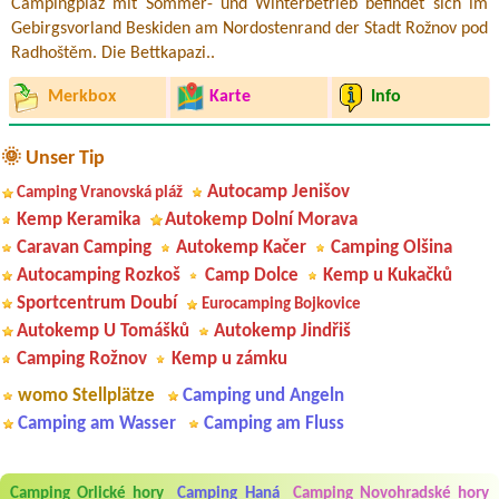
Campingplaz mit Sommer- und Winterbetrieb befindet sich im
Gebirgsvorland Beskiden am Nordostenrand der Stadt Rožnov pod
Radhoštěm. Die Bettkapazi..
Merkbox
Karte
Info
🌞 Unser Tip
Autocamp Jenišov
Camping Vranovská pláž
Kemp Keramika
Autokemp Dolní Morava
Caravan Camping
Autokemp Kačer
Camping Olšina
Autocamping Rozkoš
Camp Dolce
Kemp u Kukačků
Sportcentrum Doubí
Eurocamping Bojkovice
Autokemp U Tomášků
Autokemp Jindřiš
Camping Rožnov
Kemp u zámku
womo Stellplätze
Camping und Angeln
Camping am Wasser
Camping am Fluss
Aneta Melicharová
***
Camping Orlické hory
Camping Haná
Camping Novohradské hory