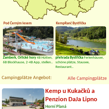
Pod Černým lesem
KempRanč Bystřička
Žamberk, Orlické hory
4B Hütten,
přehrada Bystřička
Ferienhäuser,
6B Blockhause, 2-4B App, stellen..
schöne plätze, Stausee,
Restaurant..
Campingplätze Angebot:
Alle Campingplätze
Kemp u Kukačků a
Penzion DaJa Lipno
Horní Planá