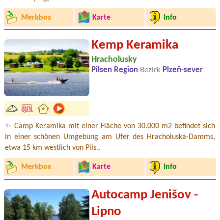
Merkbox
Karte
Info
Kemp Keramika
Hracholusky
Pilsen Region
Bezirk
Plzeň-sever
✨ Camp Keramika mit einer Fläche von 30.000 m2 befindet sich
in einer schönen Umgebung am Ufer des Hracholuská-Damms,
etwa 15 km westlich von Pils..
Merkbox
Karte
Info
Autocamp Jenišov -
Lipno