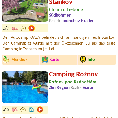
Staňkov
Chlum u Třeboně
Südböhmen
Bezirk
Jindřichův Hradec
Der Autocamp OASA befindet sich am sandigen Teich Staňkov.
Der Camingplaz wurde mit der Ökozeichnen EU als das erste
Camping in Tschechien (mit di..
Merkbox
Karte
Info
Camping Rožnov
Rožnov pod Radhoštěm
Zlín Region
Bezirk
Vsetín