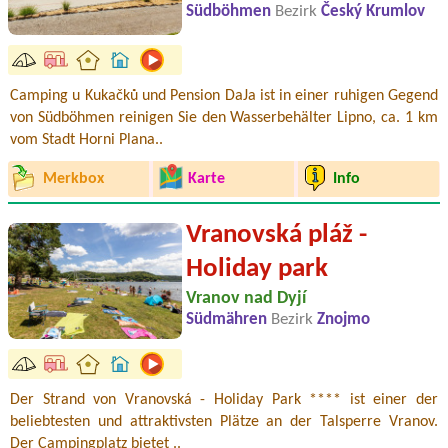
Südböhmen
Bezirk
Český Krumlov
Camping u Kukačků und Pension DaJa ist in einer ruhigen Gegend
von Südböhmen reinigen Sie den Wasserbehälter Lipno, ca. 1 km
vom Stadt Horni Plana..
Merkbox
Karte
Info
Vranovská pláž -
Holiday park
Vranov nad Dyjí
Südmähren
Bezirk
Znojmo
Der Strand von Vranovská - Holiday Park **** ist einer der
beliebtesten und attraktivsten Plätze an der Talsperre Vranov.
Der Campingplatz bietet ..