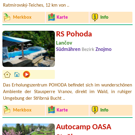
Ratmírovský-Teiches, 12 km von ..
Merkbox
Karte
Info
RS Pohoda
Lančov
Südmähren
Bezirk
Znojmo
Das Erholungszentrum POHODA befindet sich im wunderschönen
Ambiente der Stausperre Vranov, direkt im Wald, in ruhiger
Umgebung der Stříbrná Bucht ..
Merkbox
Karte
Info
Autocamp OASA