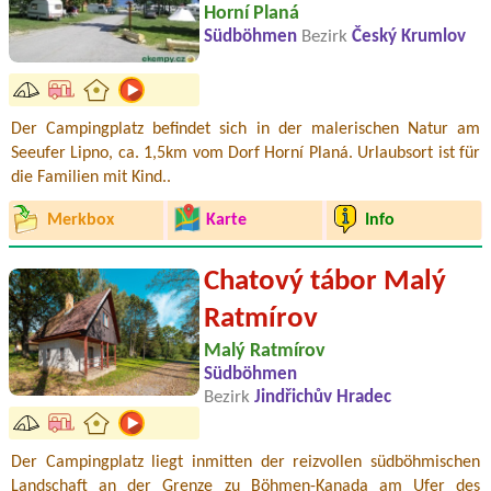
Horní Planá
Südböhmen
Bezirk
Český Krumlov
Der Campingplatz befindet sich in der malerischen Natur am
Seeufer Lipno, ca. 1,5km vom Dorf Horní Planá. Urlaubsort ist für
die Familien mit Kind..
Merkbox
Karte
Info
Chatový tábor Malý
Ratmírov
Malý Ratmírov
Südböhmen
Bezirk
Jindřichův Hradec
Der Campingplatz liegt inmitten der reizvollen südböhmischen
Landschaft an der Grenze zu Böhmen-Kanada am Ufer des