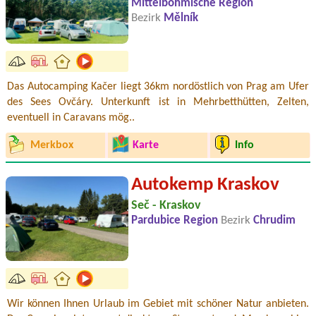
Mittelböhmische Region
Bezirk
Mělník
Das Autocamping Kačer liegt 36km nordöstlich von Prag am Ufer
des Sees Ovčáry. Unterkunft ist in Mehrbetthütten, Zelten,
eventuell in Caravans mög..
Merkbox
Karte
Info
Autokemp Kraskov
Seč - Kraskov
Pardubice Region
Bezirk
Chrudim
Wir können Ihnen Urlaub im Gebiet mit schöner Natur anbieten.