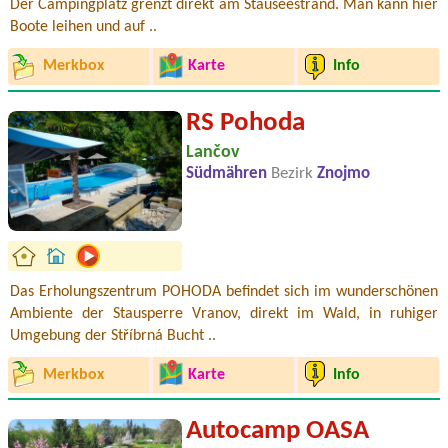
Der Campingplatz grenzt direkt am Stauseestrand. Man kann hier
Boote leihen und auf ..
Merkbox
Karte
Info
RS Pohoda
Lančov
Südmähren
Bezirk
Znojmo
Das Erholungszentrum POHODA befindet sich im wunderschönen
Ambiente der Stausperre Vranov, direkt im Wald, in ruhiger
Umgebung der Stříbrná Bucht ..
Merkbox
Karte
Info
Autocamp OASA