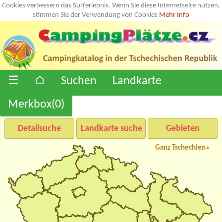
Cookies verbessern das Surferlebnis. Wenn Sie diese Internetseite nutzen,
stimmen Sie der Verwendung von Cookies
Mehr Info
☰
⌂
Suchen
Landkarte
Merkbox(
0
)
Detailsuche
Landkarte suche
Gebieten
Ganz Tschechien
»