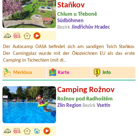
Staňkov
Chlum u Třeboně
Südböhmen
Bezirk
Jindřichův Hradec
Der Autocamp OASA befindet sich am sandigen Teich Staňkov.
Der Camingplaz wurde mit der Ökozeichnen EU als das erste
Camping in Tschechien (mit di..
Merkbox
Karte
Info
Camping Rožnov
Rožnov pod Radhoštěm
Zlín Region
Bezirk
Vsetín