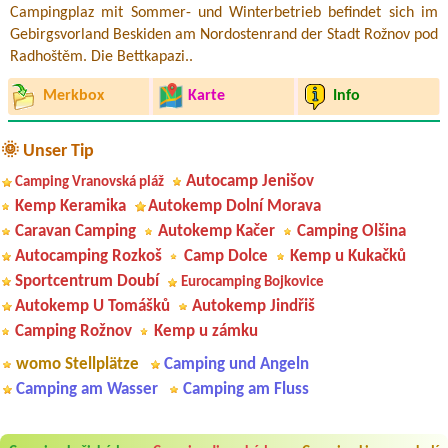
Campingplaz mit Sommer- und Winterbetrieb befindet sich im
Gebirgsvorland Beskiden am Nordostenrand der Stadt Rožnov pod
Radhoštěm. Die Bettkapazi..
Merkbox
Karte
Info
🌞 Unser Tip
Autocamp Jenišov
Camping Vranovská pláž
Kemp Keramika
Autokemp Dolní Morava
Caravan Camping
Autokemp Kačer
Camping Olšina
Autocamping Rozkoš
Camp Dolce
Kemp u Kukačků
Sportcentrum Doubí
Eurocamping Bojkovice
Autokemp U Tomášků
Autokemp Jindřiš
Camping Rožnov
Kemp u zámku
womo Stellplätze
Camping und Angeln
Camping am Wasser
Camping am Fluss