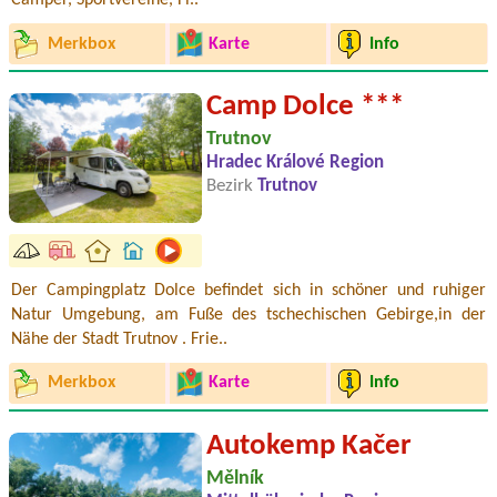
Camper, Sportvereine, Fi..
Merkbox
Karte
Info
Camp Dolce ***
Trutnov
Hradec Králové Region
Bezirk
Trutnov
Der Campingplatz Dolce befindet sich in schöner und ruhiger
Natur Umgebung, am Fuße des tschechischen Gebirge,in der
Nähe der Stadt Trutnov . Frie..
Merkbox
Karte
Info
Autokemp Kačer
Mělník