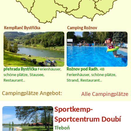
KempRanč Bystřička
Camping Rožnov
přehrada Bystřička
Ferienhäuser,
Rožnov pod Radh.
4B
schöne plätze, Stausee,
Ferienhäuser, schöne plätze,
Restaurant..
Strand, Restaurant..
Campingplätze Angebot:
Alle Campingplätze
Sportkemp-
Sportcentrum Doubí
Třeboň