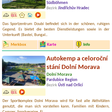
Südböhmen
Bezirk
Jindřichův Hradec
Das Sportzentrum Doubí befindet sich in der schönen, ruhigen
Gegend. Es bietet die besten Dienstleistungen sowie in der
Unterkunft (Bastei, Bungal..
Merkbox
Karte
Info
Autokemp a celoroční
stání Dolní Morava
Dolní Morava
Pardubice Region
Bezirk
Ústí nad Orlicí
Der Sportkomplex Dolní Morava wird für fast alle Aktivitäten
genutzt, die man sich vorstellen kann. Familien mit Kindern,