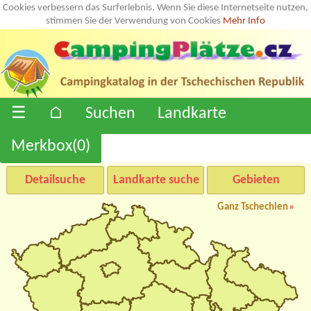
Cookies verbessern das Surferlebnis. Wenn Sie diese Internetseite nutzen,
stimmen Sie der Verwendung von Cookies
Mehr Info
☰
⌂
Suchen
Landkarte
Merkbox(
0
)
Detailsuche
Landkarte suche
Gebieten
Ganz Tschechien
»