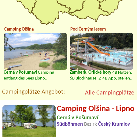
Camping Olšina
Pod Černým lesem
Černá v Pošumaví
Camping
Žamberk, Orlické hory
4B Hütten,
entlang des Sees Lipno..
6B Blockhause, 2-4B App, stellen..
Campingplätze Angebot:
Alle Campingplätze
Camping Olšina - Lipno
Černá v Pošumaví
Südböhmen
Bezirk
Český Krumlov