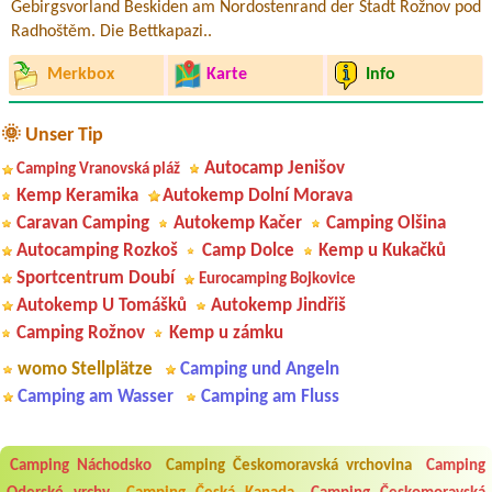
Gebirgsvorland Beskiden am Nordostenrand der Stadt Rožnov pod
Radhoštěm. Die Bettkapazi..
Merkbox
Karte
Info
🌞 Unser Tip
Autocamp Jenišov
Camping Vranovská pláž
Kemp Keramika
Autokemp Dolní Morava
Caravan Camping
Autokemp Kačer
Camping Olšina
Autocamping Rozkoš
Camp Dolce
Kemp u Kukačků
Sportcentrum Doubí
Eurocamping Bojkovice
Autokemp U Tomášků
Autokemp Jindřiš
Camping Rožnov
Kemp u zámku
womo Stellplätze
Camping und Angeln
Camping am Wasser
Camping am Fluss
Camping Náchodsko
Camping Českomoravská vrchovina
Camping
Aneta Melicharová
***