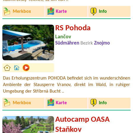
Merkbox
Karte
Info
RS Pohoda
Lančov
Südmähren
Bezirk
Znojmo
Das Erholungszentrum POHODA befindet sich im wunderschönen
Ambiente der Stausperre Vranov, direkt im Wald, in ruhiger
Umgebung der Stříbrná Bucht ..
Merkbox
Karte
Info
Autocamp OASA
Staňkov