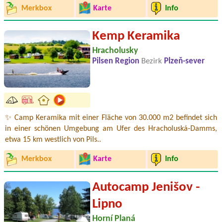
Merkbox
Karte
Info
Kemp Keramika
Hracholusky
Pilsen Region
Bezirk
Plzeň-sever
✨ Camp Keramika mit einer Fläche von 30.000 m2 befindet sich
in einer schönen Umgebung am Ufer des Hracholuská-Damms,
etwa 15 km westlich von Pils..
Merkbox
Karte
Info
Autocamp Jenišov -
Lipno
Horní Planá