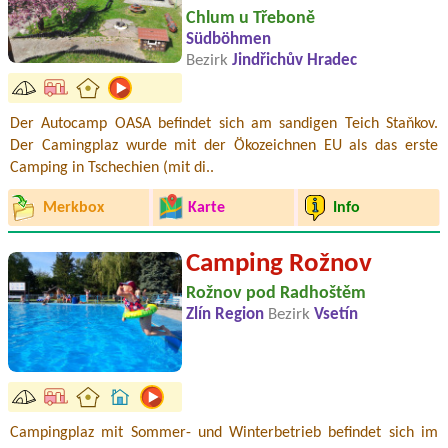
Chlum u Třeboně
Südböhmen
Bezirk
Jindřichův Hradec
Der Autocamp OASA befindet sich am sandigen Teich Staňkov.
Der Camingplaz wurde mit der Ökozeichnen EU als das erste
Camping in Tschechien (mit di..
Merkbox
Karte
Info
Camping Rožnov
Rožnov pod Radhoštěm
Zlín Region
Bezirk
Vsetín
Campingplaz mit Sommer- und Winterbetrieb befindet sich im