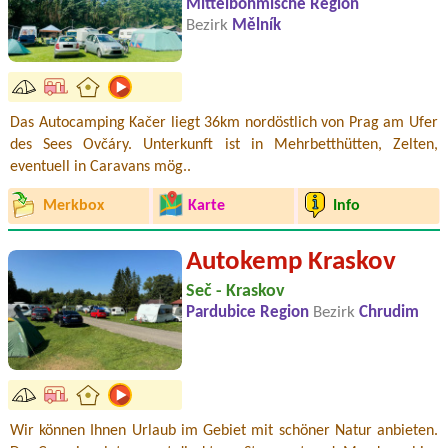
Mittelböhmische Region
Bezirk
Mělník
Das Autocamping Kačer liegt 36km nordöstlich von Prag am Ufer
des Sees Ovčáry. Unterkunft ist in Mehrbetthütten, Zelten,
eventuell in Caravans mög..
Merkbox
Karte
Info
Autokemp Kraskov
Seč - Kraskov
Pardubice Region
Bezirk
Chrudim
Wir können Ihnen Urlaub im Gebiet mit schöner Natur anbieten.