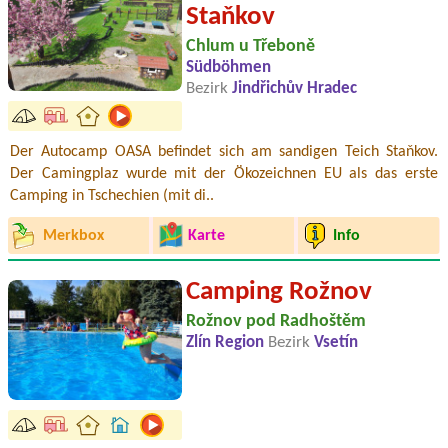
Staňkov
Chlum u Třeboně
Südböhmen
Bezirk
Jindřichův Hradec
Der Autocamp OASA befindet sich am sandigen Teich Staňkov.
Der Camingplaz wurde mit der Ökozeichnen EU als das erste
Camping in Tschechien (mit di..
Merkbox
Karte
Info
Camping Rožnov
Rožnov pod Radhoštěm
Zlín Region
Bezirk
Vsetín