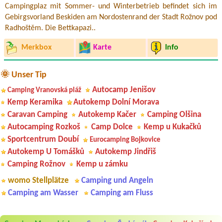
Campingplaz mit Sommer- und Winterbetrieb befindet sich im
Gebirgsvorland Beskiden am Nordostenrand der Stadt Rožnov pod
Radhoštěm. Die Bettkapazi..
Merkbox
Karte
Info
🌞 Unser Tip
Autocamp Jenišov
Camping Vranovská pláž
Kemp Keramika
Autokemp Dolní Morava
Caravan Camping
Autokemp Kačer
Camping Olšina
Autocamping Rozkoš
Camp Dolce
Kemp u Kukačků
Sportcentrum Doubí
Eurocamping Bojkovice
Autokemp U Tomášků
Autokemp Jindřiš
Camping Rožnov
Kemp u zámku
womo Stellplätze
Camping und Angeln
Camping am Wasser
Camping am Fluss