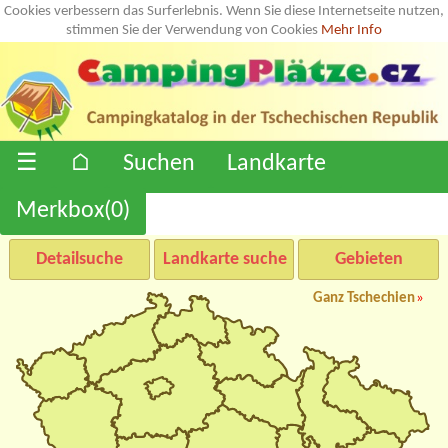
Cookies verbessern das Surferlebnis. Wenn Sie diese Internetseite nutzen,
stimmen Sie der Verwendung von Cookies
Mehr Info
☰
⌂
Suchen
Landkarte
Merkbox(
0
)
Detailsuche
Landkarte suche
Gebieten
Ganz Tschechien
»