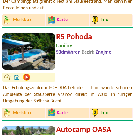
Der Campingplatz grenzt direkt am Stauseestrand. Man kann hier
Boote leihen und auf ..
Merkbox
Karte
Info
RS Pohoda
Lančov
Südmähren
Bezirk
Znojmo
Das Erholungszentrum POHODA befindet sich im wunderschönen
Ambiente der Stausperre Vranov, direkt im Wald, in ruhiger
Umgebung der Stříbrná Bucht ..
Merkbox
Karte
Info
Autocamp OASA