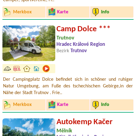
Camper, Sportvereine, Fi..
Merkbox
Karte
Info
Camp Dolce ***
Trutnov
Hradec Králové Region
Bezirk
Trutnov
Der Campingplatz Dolce befindet sich in schöner und ruhiger
Natur Umgebung, am Fuße des tschechischen Gebirge,in der
Nähe der Stadt Trutnov . Frie..
Merkbox
Karte
Info
Autokemp Kačer
Mělník