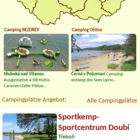
Camping BEZDREV
Camping Olšina
Hluboká nad Vltavou
Černá v Pošumaví
Camping
Ausgestattet 4-6B Hütte,
entlang des Sees Lipno..
Caravan+Zelte-Plätze..
Campingplätze Angebot:
Alle Campingplätze
Sportkemp-
Sportcentrum Doubí
Třeboň