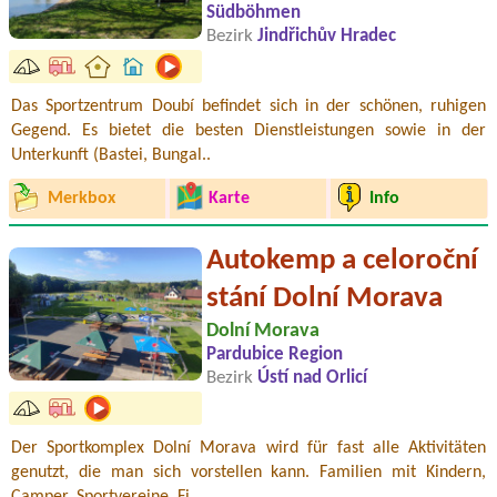
Südböhmen
Bezirk
Jindřichův Hradec
Das Sportzentrum Doubí befindet sich in der schönen, ruhigen
Gegend. Es bietet die besten Dienstleistungen sowie in der
Unterkunft (Bastei, Bungal..
Merkbox
Karte
Info
Autokemp a celoroční
stání Dolní Morava
Dolní Morava
Pardubice Region
Bezirk
Ústí nad Orlicí
Der Sportkomplex Dolní Morava wird für fast alle Aktivitäten
genutzt, die man sich vorstellen kann. Familien mit Kindern,