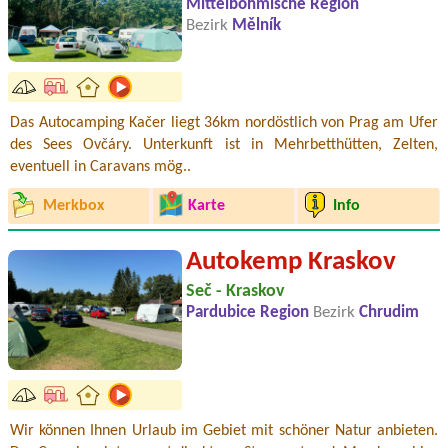
Mittelböhmische Region
Bezirk
Mělník
Das Autocamping Kačer liegt 36km nordöstlich von Prag am Ufer
des Sees Ovčáry. Unterkunft ist in Mehrbetthütten, Zelten,
eventuell in Caravans mög..
Merkbox
Karte
Info
Autokemp Kraskov
Seč - Kraskov
Pardubice Region
Bezirk
Chrudim
Wir können Ihnen Urlaub im Gebiet mit schöner Natur anbieten.