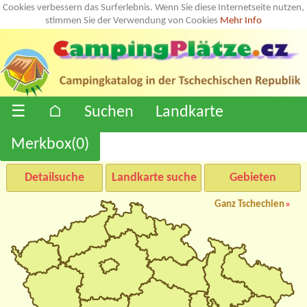
Cookies verbessern das Surferlebnis. Wenn Sie diese Internetseite nutzen,
stimmen Sie der Verwendung von Cookies
Mehr Info
☰
⌂
Suchen
Landkarte
Merkbox(
0
)
Detailsuche
Landkarte suche
Gebieten
Ganz Tschechien
»