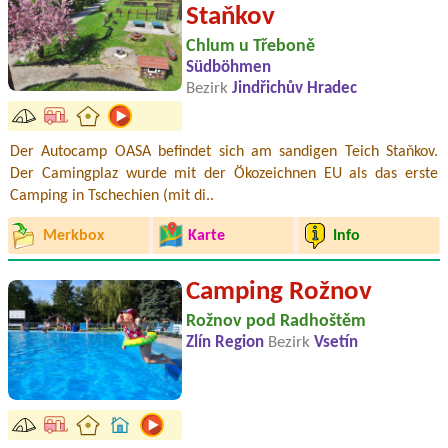
Staňkov
Chlum u Třeboně
Südböhmen
Bezirk
Jindřichův Hradec
Der Autocamp OASA befindet sich am sandigen Teich Staňkov.
Der Camingplaz wurde mit der Ökozeichnen EU als das erste
Camping in Tschechien (mit di..
Merkbox
Karte
Info
Camping Rožnov
Rožnov pod Radhoštěm
Zlín Region
Bezirk
Vsetín