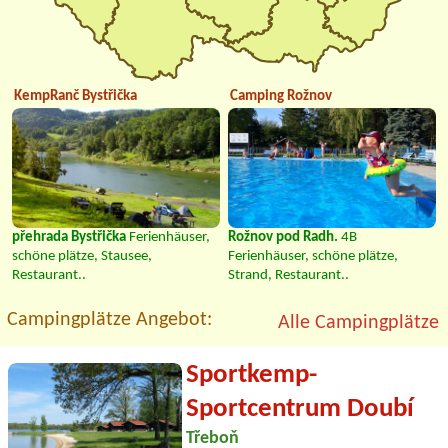
KempRanč Bystřička
Camping Rožnov
přehrada Bystřička
Ferienhäuser,
Rožnov pod Radh.
4B
schöne plätze, Stausee,
Ferienhäuser, schöne plätze,
Restaurant..
Strand, Restaurant..
Campingplätze Angebot:
Alle Campingplätze
Sportkemp-
Sportcentrum Doubí
Třeboň