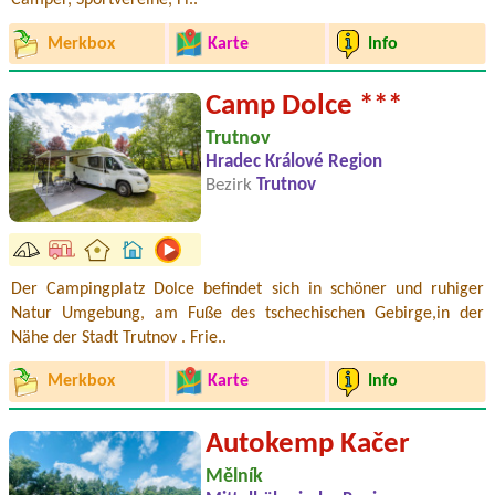
Camper, Sportvereine, Fi..
Merkbox
Karte
Info
Camp Dolce ***
Trutnov
Hradec Králové Region
Bezirk
Trutnov
Der Campingplatz Dolce befindet sich in schöner und ruhiger
Natur Umgebung, am Fuße des tschechischen Gebirge,in der
Nähe der Stadt Trutnov . Frie..
Merkbox
Karte
Info
Autokemp Kačer
Mělník