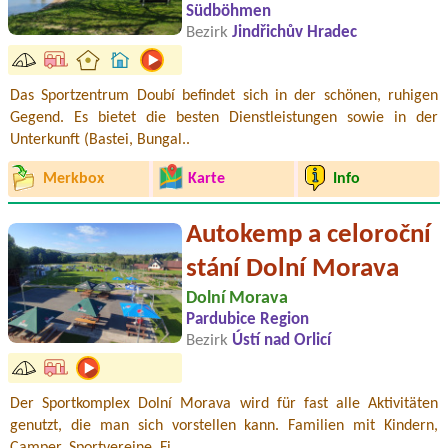
Südböhmen
Bezirk
Jindřichův Hradec
Das Sportzentrum Doubí befindet sich in der schönen, ruhigen
Gegend. Es bietet die besten Dienstleistungen sowie in der
Unterkunft (Bastei, Bungal..
Merkbox
Karte
Info
Autokemp a celoroční
stání Dolní Morava
Dolní Morava
Pardubice Region
Bezirk
Ústí nad Orlicí
Der Sportkomplex Dolní Morava wird für fast alle Aktivitäten
genutzt, die man sich vorstellen kann. Familien mit Kindern,