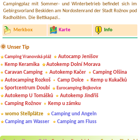
Campingplaz mit Sommer- und Winterbetrieb befindet sich im
Gebirgsvorland Beskiden am Nordostenrand der Stadt Rožnov pod
Radhoštěm. Die Bettkapazi..
Merkbox
Karte
Info
🌞 Unser Tip
Autocamp Jenišov
Camping Vranovská pláž
Kemp Keramika
Autokemp Dolní Morava
Caravan Camping
Autokemp Kačer
Camping Olšina
Autocamping Rozkoš
Camp Dolce
Kemp u Kukačků
Sportcentrum Doubí
Eurocamping Bojkovice
Autokemp U Tomášků
Autokemp Jindřiš
Camping Rožnov
Kemp u zámku
womo Stellplätze
Camping und Angeln
Camping am Wasser
Camping am Fluss