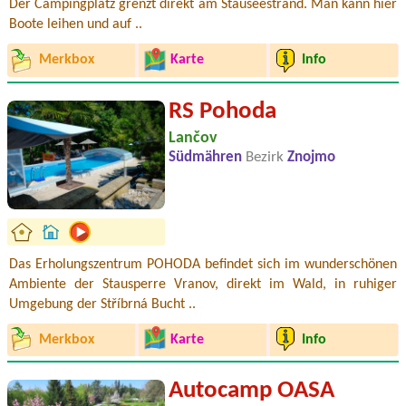
Der Campingplatz grenzt direkt am Stauseestrand. Man kann hier
Boote leihen und auf ..
Merkbox
Karte
Info
RS Pohoda
Lančov
Südmähren
Bezirk
Znojmo
Das Erholungszentrum POHODA befindet sich im wunderschönen
Ambiente der Stausperre Vranov, direkt im Wald, in ruhiger
Umgebung der Stříbrná Bucht ..
Merkbox
Karte
Info
Autocamp OASA