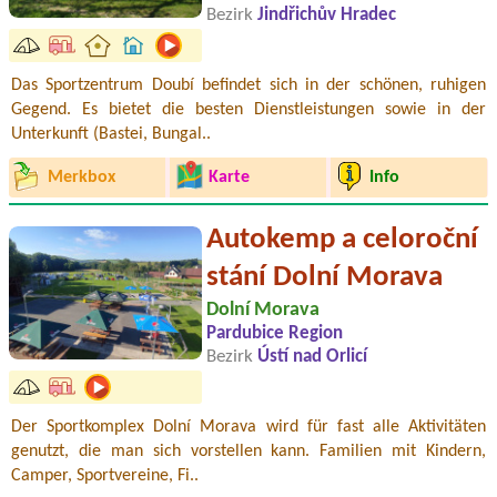
Bezirk
Jindřichův Hradec
Das Sportzentrum Doubí befindet sich in der schönen, ruhigen
Gegend. Es bietet die besten Dienstleistungen sowie in der
Unterkunft (Bastei, Bungal..
Merkbox
Karte
Info
Autokemp a celoroční
stání Dolní Morava
Dolní Morava
Pardubice Region
Bezirk
Ústí nad Orlicí
Der Sportkomplex Dolní Morava wird für fast alle Aktivitäten
genutzt, die man sich vorstellen kann. Familien mit Kindern,
Camper, Sportvereine, Fi..