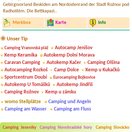
Gebirgsvorland Beskiden am Nordostenrand der Stadt Rožnov pod
Radhoštěm. Die Bettkapazi..
Merkbox
Karte
Info
🌞 Unser Tip
Autocamp Jenišov
Camping Vranovská pláž
Kemp Keramika
Autokemp Dolní Morava
Caravan Camping
Autokemp Kačer
Camping Olšina
Autocamping Rozkoš
Camp Dolce
Kemp u Kukačků
Sportcentrum Doubí
Eurocamping Bojkovice
Autokemp U Tomášků
Autokemp Jindřiš
Camping Rožnov
Kemp u zámku
womo Stellplätze
Camping und Angeln
Camping am Wasser
Camping am Fluss
Camping Jeseníky
Camping Novohradské hory
Camping Slovácko
Aneta Melicharová
***