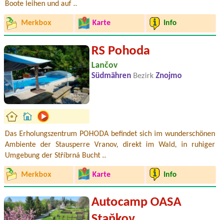
Boote leihen und auf ..
Merkbox
Karte
Info
RS Pohoda
Lančov
Südmähren
Bezirk
Znojmo
Das Erholungszentrum POHODA befindet sich im wunderschönen
Ambiente der Stausperre Vranov, direkt im Wald, in ruhiger
Umgebung der Stříbrná Bucht ..
Merkbox
Karte
Info
Autocamp OASA
Staňkov