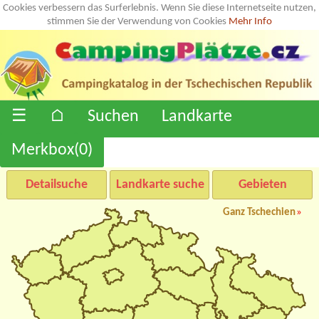
Cookies verbessern das Surferlebnis. Wenn Sie diese Internetseite nutzen,
stimmen Sie der Verwendung von Cookies
Mehr Info
☰
⌂
Suchen
Landkarte
Merkbox(
0
)
Detailsuche
Landkarte suche
Gebieten
Ganz Tschechien
»