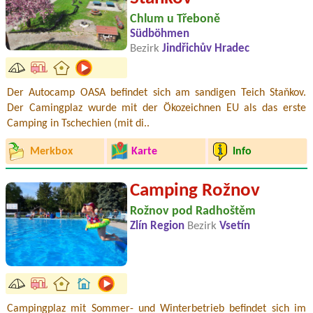
Chlum u Třeboně
Südböhmen
Bezirk
Jindřichův Hradec
Der Autocamp OASA befindet sich am sandigen Teich Staňkov.
Der Camingplaz wurde mit der Ökozeichnen EU als das erste
Camping in Tschechien (mit di..
Merkbox
Karte
Info
Camping Rožnov
Rožnov pod Radhoštěm
Zlín Region
Bezirk
Vsetín
Campingplaz mit Sommer- und Winterbetrieb befindet sich im