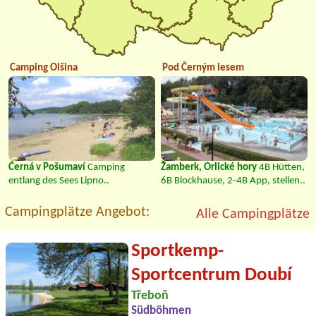
Camping Olšina
Pod Černým lesem
Černá v Pošumaví
Camping
Žamberk, Orlické hory
4B Hütten,
entlang des Sees Lipno..
6B Blockhause, 2-4B App, stellen..
Campingplätze Angebot:
Alle Campingplätze
Sportkemp-
Sportcentrum Doubí
Třeboň
Südböhmen