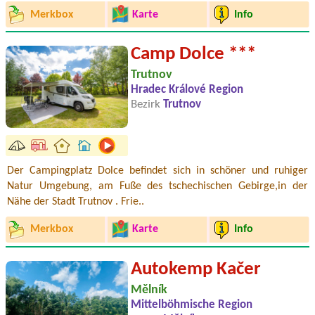
Merkbox
Karte
Info
Camp Dolce ***
Trutnov
Hradec Králové Region
Bezirk
Trutnov
Der Campingplatz Dolce befindet sich in schöner und ruhiger
Natur Umgebung, am Fuße des tschechischen Gebirge,in der
Nähe der Stadt Trutnov . Frie..
Merkbox
Karte
Info
Autokemp Kačer
Mělník
Mittelböhmische Region