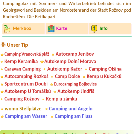
Campingplaz mit Sommer- und Winterbetrieb befindet sich im
Gebirgsvorland Beskiden am Nordostenrand der Stadt Rožnov pod
Radhoštěm. Die Bettkapazi..
Merkbox
Karte
Info
🌞 Unser Tip
Autocamp Jenišov
Camping Vranovská pláž
Kemp Keramika
Autokemp Dolní Morava
Caravan Camping
Autokemp Kačer
Camping Olšina
Autocamping Rozkoš
Camp Dolce
Kemp u Kukačků
Sportcentrum Doubí
Eurocamping Bojkovice
Autokemp U Tomášků
Autokemp Jindřiš
Camping Rožnov
Kemp u zámku
womo Stellplätze
Camping und Angeln
Camping am Wasser
Camping am Fluss
Aneta Melicharová
***
Byli jsme zde v týdnu od 25.7. do 1.8. 2026. Kemp jako takový je pěkný.
V umývárně i na WC bylo vždy čisto, doplněný papír i utěrky, což při
množství návštěvníků není samozřejmost. V kempu je obchod a