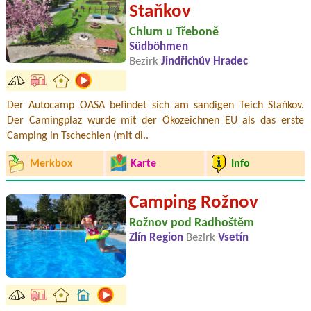
Staňkov
Chlum u Třeboně
Südböhmen
Bezirk
Jindřichův Hradec
Der Autocamp OASA befindet sich am sandigen Teich Staňkov.
Der Camingplaz wurde mit der Ökozeichnen EU als das erste
Camping in Tschechien (mit di..
Merkbox
Karte
Info
Camping Rožnov
Rožnov pod Radhoštěm
Zlín Region
Bezirk
Vsetín