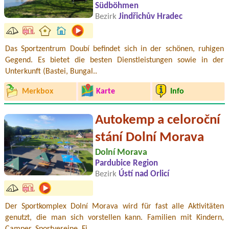
Südböhmen
Bezirk
Jindřichův Hradec
Das Sportzentrum Doubí befindet sich in der schönen, ruhigen
Gegend. Es bietet die besten Dienstleistungen sowie in der
Unterkunft (Bastei, Bungal..
Merkbox
Karte
Info
Autokemp a celoroční
stání Dolní Morava
Dolní Morava
Pardubice Region
Bezirk
Ústí nad Orlicí
Der Sportkomplex Dolní Morava wird für fast alle Aktivitäten
genutzt, die man sich vorstellen kann. Familien mit Kindern,