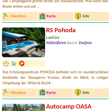
Der Campingplatz grenzt direkt am Stauseestrand. Man kann hier
Boote leihen und auf ..
Merkbox
Karte
Info
RS Pohoda
Lančov
Südmähren
Bezirk
Znojmo
Das Erholungszentrum POHODA befindet sich im wunderschönen
Ambiente der Stausperre Vranov, direkt im Wald, in ruhiger
Umgebung der Stříbrná Bucht ..
Merkbox
Karte
Info
Autocamp OASA