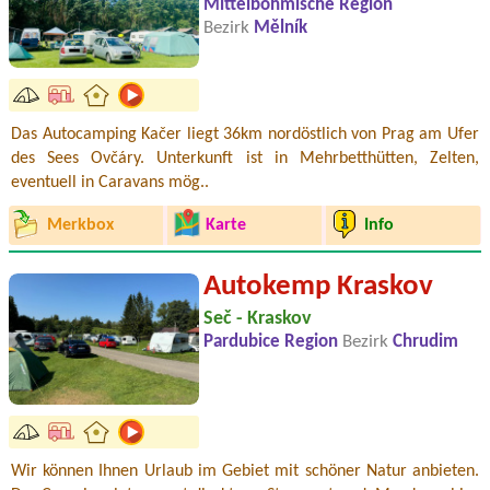
Mittelböhmische Region
Bezirk
Mělník
Das Autocamping Kačer liegt 36km nordöstlich von Prag am Ufer
des Sees Ovčáry. Unterkunft ist in Mehrbetthütten, Zelten,
eventuell in Caravans mög..
Merkbox
Karte
Info
Autokemp Kraskov
Seč - Kraskov
Pardubice Region
Bezirk
Chrudim
Wir können Ihnen Urlaub im Gebiet mit schöner Natur anbieten.