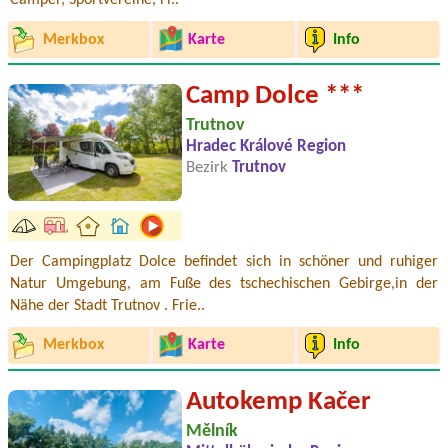
Camper, Sportvereine, Fi..
Merkbox
Karte
Info
Camp Dolce ***
Trutnov
Hradec Králové Region
Bezirk
Trutnov
Der Campingplatz Dolce befindet sich in schöner und ruhiger
Natur Umgebung, am Fuße des tschechischen Gebirge,in der
Nähe der Stadt Trutnov . Frie..
Merkbox
Karte
Info
Autokemp Kačer
Mělník