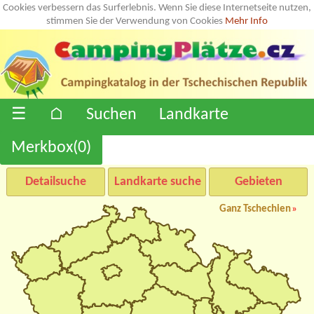
Cookies verbessern das Surferlebnis. Wenn Sie diese Internetseite nutzen,
stimmen Sie der Verwendung von Cookies
Mehr Info
☰
⌂
Suchen
Landkarte
Merkbox(
0
)
Detailsuche
Landkarte suche
Gebieten
Ganz Tschechien
»