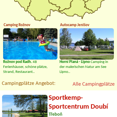
Camping Rožnov
Autocamp Jenišov
Rožnov pod Radh.
4B
Horní Planá - Lipno
Camping in
Ferienhäuser, schöne plätze,
der malerischen Natur am See
Strand, Restaurant..
Lipno..
Campingplätze Angebot:
Alle Campingplätze
Sportkemp-
Sportcentrum Doubí
Třeboň