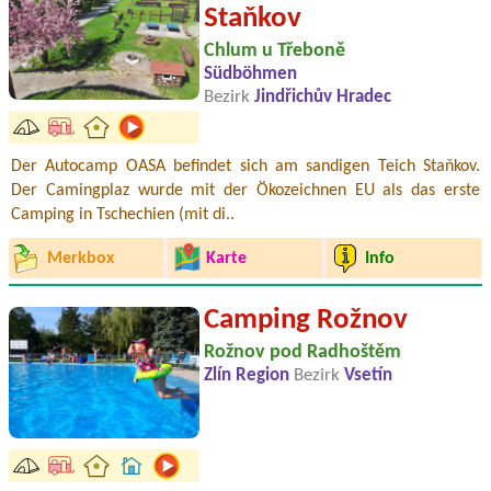
Staňkov
Chlum u Třeboně
Südböhmen
Bezirk
Jindřichův Hradec
Der Autocamp OASA befindet sich am sandigen Teich Staňkov.
Der Camingplaz wurde mit der Ökozeichnen EU als das erste
Camping in Tschechien (mit di..
Merkbox
Karte
Info
Camping Rožnov
Rožnov pod Radhoštěm
Zlín Region
Bezirk
Vsetín