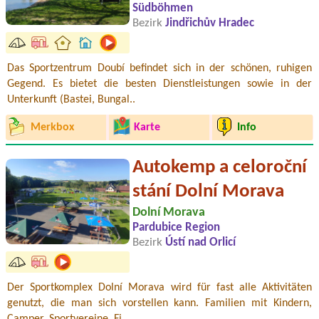
Südböhmen
Bezirk
Jindřichův Hradec
Das Sportzentrum Doubí befindet sich in der schönen, ruhigen
Gegend. Es bietet die besten Dienstleistungen sowie in der
Unterkunft (Bastei, Bungal..
Merkbox
Karte
Info
Autokemp a celoroční
stání Dolní Morava
Dolní Morava
Pardubice Region
Bezirk
Ústí nad Orlicí
Der Sportkomplex Dolní Morava wird für fast alle Aktivitäten
genutzt, die man sich vorstellen kann. Familien mit Kindern,