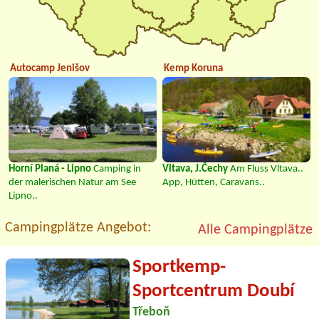
Autocamp Jenišov
Kemp Koruna
Horní Planá - Lipno
Camping in
Vltava, J.Čechy
Am Fluss Vltava..
der malerischen Natur am See
App, Hütten, Caravans..
Lipno..
Campingplätze Angebot:
Alle Campingplätze
Sportkemp-
Sportcentrum Doubí
Třeboň