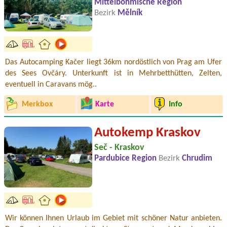
Mittelböhmische Region
Bezirk
Mělník
Das Autocamping Kačer liegt 36km nordöstlich von Prag am Ufer
des Sees Ovčáry. Unterkunft ist in Mehrbetthütten, Zelten,
eventuell in Caravans mög..
Merkbox
Karte
Info
Autokemp Kraskov
Seč - Kraskov
Pardubice Region
Bezirk
Chrudim
Wir können Ihnen Urlaub im Gebiet mit schöner Natur anbieten.