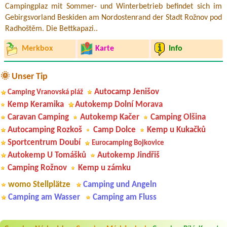
Campingplaz mit Sommer- und Winterbetrieb befindet sich im
Gebirgsvorland Beskiden am Nordostenrand der Stadt Rožnov pod
Radhoštěm. Die Bettkapazi..
Merkbox
Karte
Info
🌞 Unser Tip
Autocamp Jenišov
Camping Vranovská pláž
Kemp Keramika
Autokemp Dolní Morava
Caravan Camping
Autokemp Kačer
Camping Olšina
Autocamping Rozkoš
Camp Dolce
Kemp u Kukačků
Sportcentrum Doubí
Eurocamping Bojkovice
Autokemp U Tomášků
Autokemp Jindřiš
Camping Rožnov
Kemp u zámku
womo Stellplätze
Camping und Angeln
Camping am Wasser
Camping am Fluss