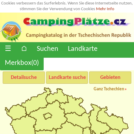
Cookies verbessern das Surferlebnis. Wenn Sie diese Internetseite nutzen,
stimmen Sie der Verwendung von Cookies
Mehr Info
☰
⌂
Suchen
Landkarte
Merkbox(
0
)
Detailsuche
Landkarte suche
Gebieten
Ganz Tschechien
»