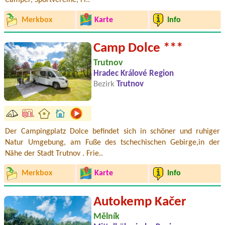
Camper, Sportvereine, Fi..
Merkbox
Karte
Info
Camp Dolce ***
Trutnov
Hradec Králové Region
Bezirk
Trutnov
Der Campingplatz Dolce befindet sich in schöner und ruhiger
Natur Umgebung, am Fuße des tschechischen Gebirge,in der
Nähe der Stadt Trutnov . Frie..
Merkbox
Karte
Info
Autokemp Kačer
Mělník