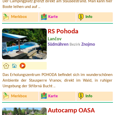
Der Campingplatz grenzt direkt am Stauseestrand. Man kann hier
Boote leihen und auf ..
Merkbox
Karte
Info
RS Pohoda
Lančov
Südmähren
Bezirk
Znojmo
Das Erholungszentrum POHODA befindet sich im wunderschönen
Ambiente der Stausperre Vranov, direkt im Wald, in ruhiger
Umgebung der Stříbrná Bucht ..
Merkbox
Karte
Info
Autocamp OASA