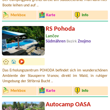
Der Campingplatz grenzt direkt am Stauseestrand. Man kann hier
Boote leihen und auf ..
Merkbox
Karte
Info
RS Pohoda
Lančov
Südmähren
Bezirk
Znojmo
Das Erholungszentrum POHODA befindet sich im wunderschönen
Ambiente der Stausperre Vranov, direkt im Wald, in ruhiger
Umgebung der Stříbrná Bucht ..
Merkbox
Karte
Info
Autocamp OASA