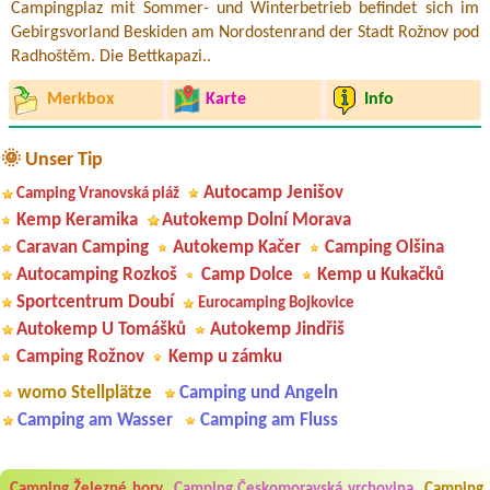
Campingplaz mit Sommer- und Winterbetrieb befindet sich im
Gebirgsvorland Beskiden am Nordostenrand der Stadt Rožnov pod
Radhoštěm. Die Bettkapazi..
Merkbox
Karte
Info
🌞 Unser Tip
Autocamp Jenišov
Camping Vranovská pláž
Kemp Keramika
Autokemp Dolní Morava
Caravan Camping
Autokemp Kačer
Camping Olšina
Autocamping Rozkoš
Camp Dolce
Kemp u Kukačků
Sportcentrum Doubí
Eurocamping Bojkovice
Autokemp U Tomášků
Autokemp Jindřiš
Camping Rožnov
Kemp u zámku
womo Stellplätze
Camping und Angeln
Camping am Wasser
Camping am Fluss
Camping Železné hory
Camping Českomoravská vrchovina
Camping