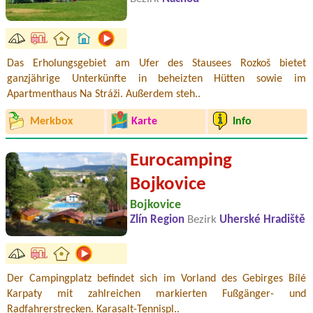
Das Erholungsgebiet am Ufer des Stausees Rozkoš bietet
ganzjährige Unterkünfte in beheizten Hütten sowie im
Apartmenthaus Na Stráži. Außerdem steh..
Merkbox
Karte
Info
Eurocamping
Bojkovice
Bojkovice
Zlín Region
Bezirk
Uherské Hradiště
Der Campingplatz befindet sich im Vorland des Gebirges Bílé
Karpaty mit zahlreichen markierten Fußgänger- und
Radfahrerstrecken. Karasalt-Tennispl..