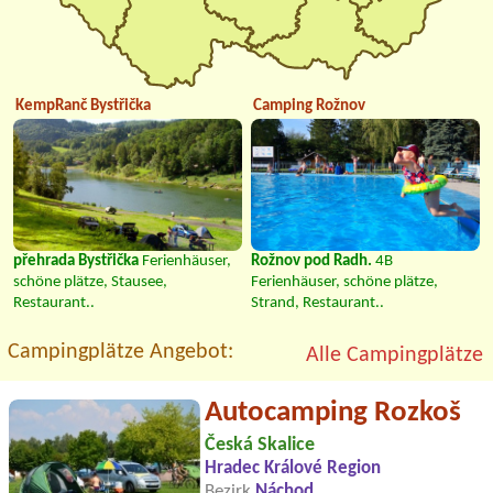
KempRanč Bystřička
Camping Rožnov
přehrada Bystřička
Ferienhäuser,
Rožnov pod Radh.
4B
schöne plätze, Stausee,
Ferienhäuser, schöne plätze,
Restaurant..
Strand, Restaurant..
Campingplätze Angebot:
Alle Campingplätze
Autocamping Rozkoš
Česká Skalice
Hradec Králové Region
Bezirk
Náchod