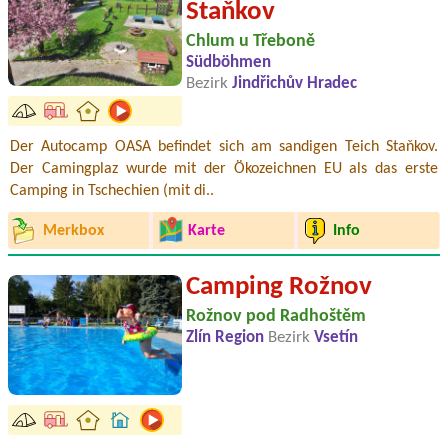
Staňkov
Chlum u Třeboně
Südböhmen
Bezirk
Jindřichův Hradec
Der Autocamp OASA befindet sich am sandigen Teich Staňkov.
Der Camingplaz wurde mit der Ökozeichnen EU als das erste
Camping in Tschechien (mit di..
Merkbox
Karte
Info
Camping Rožnov
Rožnov pod Radhoštěm
Zlín Region
Bezirk
Vsetín