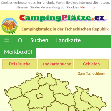
Cookies verbessern das Surferlebnis. Wenn Sie diese Internetseite nutzen,
stimmen Sie der Verwendung von Cookies
Mehr Info
☰
⌂
Suchen
Landkarte
Merkbox(
0
)
Detailsuche
Landkarte suche
Gebieten
Ganz Tschechien
»