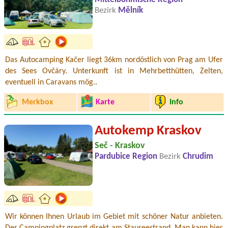
Bezirk
Mělník
Das Autocamping Kačer liegt 36km nordöstlich von Prag am Ufer
des Sees Ovčáry. Unterkunft ist in Mehrbetthütten, Zelten,
eventuell in Caravans mög..
Merkbox
Karte
Info
Autokemp Kraskov
Seč - Kraskov
Pardubice Region
Bezirk
Chrudim
Wir können Ihnen Urlaub im Gebiet mit schöner Natur anbieten.