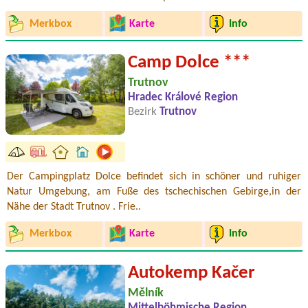
Merkbox
Karte
Info
Camp Dolce ***
Trutnov
Hradec Králové Region
Bezirk
Trutnov
Der Campingplatz Dolce befindet sich in schöner und ruhiger
Natur Umgebung, am Fuße des tschechischen Gebirge,in der
Nähe der Stadt Trutnov . Frie..
Merkbox
Karte
Info
Autokemp Kačer
Mělník
Mittelböhmische Region