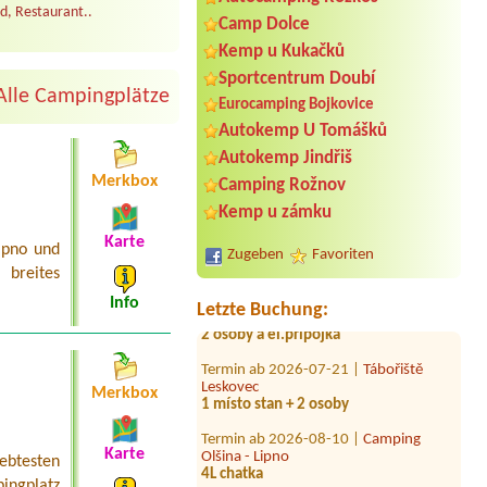
d, Restaurant..
Camp Dolce
Kemp u Kukačků
Sportcentrum Doubí
Alle Campingplätze
Eurocamping Bojkovice
Autokemp U Tomášků
Termin ab 2026-08-05 |
Vodácké
Autokemp Jindřiš
tábořiště Cakle
2 osoby
Merkbox
Camping Rožnov
Termin ab 2026-07-31 |
Autokemp
Kemp u zámku
Kamencové jezero
Karte
1 x 4L chata nebo 3L
ipno und
Zugeben
Favoriten
breites
Termin ab 2026-08-01 |
Tábořiště
Nová Živohošť
Info
Letzte Buchung:
2 osoby a el.pripojka
Termin ab 2026-07-21 |
Tábořiště
Leskovec
1 místo stan + 2 osoby
Merkbox
Termin ab 2026-08-10 |
Camping
Olšina - Lipno
Karte
4L chatka
iebtesten
ingplatz