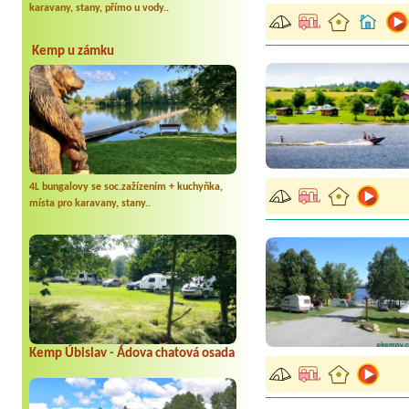
karavany, stany, přímo u vody..
Kemp u zámku
4L bungalovy se soc.zažízením + kuchyňka,
místa pro karavany, stany..
Kemp Úbislav - Ádova chatová osada