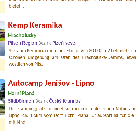
bietet ..
Kemp Keramika
Hracholusky
Pilsen Region
Bezirk
Plzeň-sever
✨ Camp Keramika mit einer Fläche von 30.000 m2 befindet sich 
schönen Umgebung am Ufer des Hracholuská-Damms, etw
westlich von Pils..
Autocamp Jenišov - Lipno
Horní Planá
Südböhmen
Bezirk
Český Krumlov
Der Campingplatz befindet sich in der malerischen Natur am
Lipno, ca. 1,5km vom Dorf Horní Planá. Urlaubsort ist für die
mit Kind..