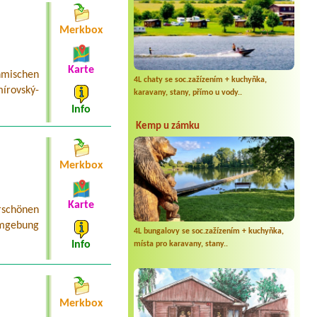
Merkbox
Karte
mischen
4L chaty se soc.zažízením + kuchyňka,
írovský-
karavany, stany, přímo u vody..
Info
Kemp u zámku
Merkbox
Karte
schönen
Umgebung
4L bungalovy se soc.zažízením + kuchyňka,
Info
místa pro karavany, stany..
Merkbox