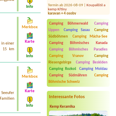
Termin ab 2026-08-09 |
Koupaliště a
kemp Křtiny
Info
karavan + 4 osoby
Termin ab 2026-08-22 |
tábořiště U
Dolanského mostu
Camping Böhmerwald
Camping
Merkbox
Termin ab 2026-08-06 |
Autokemp
Lippen
Camping Sasau
Camping
Ždáň
Südböhmen
Camping Mácha-See
Chata 4 osoby
Karte
Camping Böhmisches Kanada
in einer
Termin ab 2026-08-03 |
Autocamp
a 15 km
Camping Böhmisches Paradies
Příhrazy
1 camper place
Camping Vranov
Camping
Info
Riesengebirge
Camping Beskiden
Termin ab 2026-08-10 |
Autocamp
Erika
Camping Rozkoš
Camping Moldau
place for a car with a roof tent for 2
people
Camping Südmähren
Camping
Merkbox
Böhmische Schweiz
Karte
 Seeufer
Interessante Fotos
 Familien
Info
Kemp Keramika