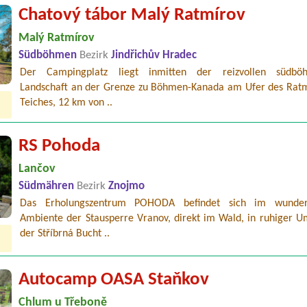
Chatový tábor Malý Ratmírov
Malý Ratmírov
Südböhmen
Bezirk
Jindřichův Hradec
Der Campingplatz liegt inmitten der reizvollen südböh
Landschaft an der Grenze zu Böhmen-Kanada am Ufer des Ratm
Teiches, 12 km von ..
RS Pohoda
Lančov
Südmähren
Bezirk
Znojmo
Das Erholungszentrum POHODA befindet sich im wunder
Ambiente der Stausperre Vranov, direkt im Wald, in ruhiger 
der Stříbrná Bucht ..
Autocamp OASA Staňkov
Chlum u Třeboně