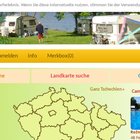
urferlebnis. Wenn Sie diese Internetseite nutzen, stimmen Sie der Verwen
nmelden
Info
Merkbox(
0
)
he
Landkarte suche
Ganz Tschechien
»
Cam
Rožn
4B Fe