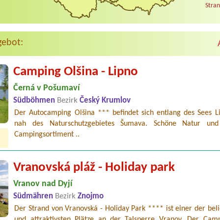
Stran
gebot:
Camping Olšina - Lipno
Černá v Pošumaví
Südböhmen
Bezirk
Český Krumlov
Der Autocamping Olšina *** befindet sich entlang des Sees L
nah des Naturschutzgebietes Šumava. Schöne Natur und 
Campingsortiment ..
Vranovská pláž - Holiday park
Vranov nad Dyjí
Südmähren
Bezirk
Znojmo
Der Strand von Vranovská - Holiday Park **** ist einer der bel
und attraktivsten Plätze an der Talsperre Vranov. Der Camp