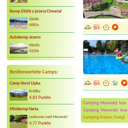
Kemp Úštěk u jezera Chmelař
Úštěk
4682x
Autokemp Jezero
Hlučín
4220x
Bestbewertete Camps:
Camp Horní Lipka
Aneta Melicharová
***
Králíky
Byli jsme zde v týdnu od 2
utěrky, což při množství n
4.83 Punkte
velice zklamalo byl celode
Camping Moravský kras
jak na pouti- z každého ko
Minikemp Harta
Camping Moravský kras
Jana
*****
Leskovec nad Moravicí
Camping Vranov, Podyjí
Chtěli jsme být týden,byli
4.77 Punkte
super. Restaurace s jídlem