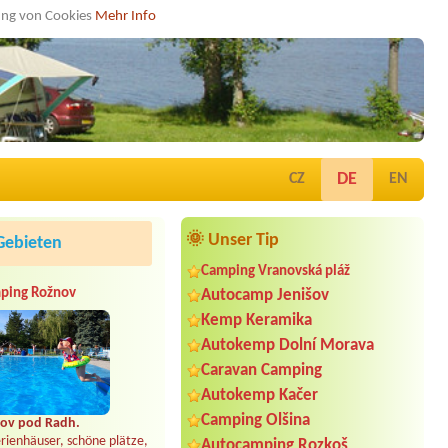
dung von Cookies
Mehr Info
DE
CZ
EN
🌞 Unser Tip
Gebieten
Camping Vranovská pláž
ping Rožnov
Autocamp Jenišov
Kemp Keramika
Autokemp Dolní Morava
Caravan Camping
Autokemp Kačer
Camping Olšina
ov pod Radh.
rienhäuser, schöne plätze,
Autocamping Rozkoš