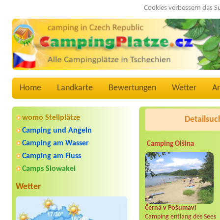
Cookies verbessern das S
Home
Landkarte
Bewertungen
Wetter
A
womo Stellplätze
Detailsuc
Camping und Angeln
Camping am Wasser
Camping Olšina
Camping am Fluss
Camps Slowakei
Wetter
Černá v Pošumaví
Camping entlang des Sees