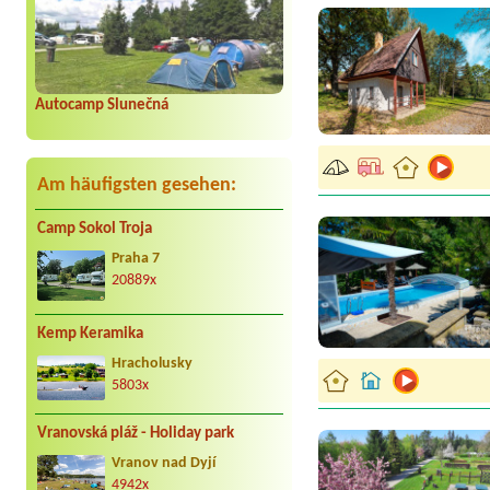
Autocamp Slunečná
Am häufigsten gesehen:
Camp Sokol Troja
Praha 7
20889x
Kemp Keramika
Hracholusky
5803x
Vranovská pláž - Holiday park
Vranov nad Dyjí
4942x