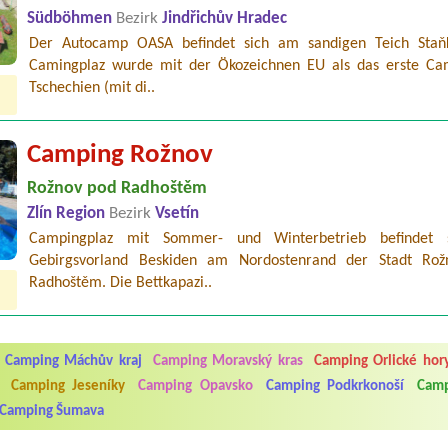
Südböhmen
Bezirk
Jindřichův Hradec
Der Autocamp OASA befindet sich am sandigen Teich Staň
Camingplaz wurde mit der Ökozeichnen EU als das erste Ca
Tschechien (mit di..
Camping Rožnov
Rožnov pod Radhoštěm
Zlín Region
Bezirk
Vsetín
Campingplaz mit Sommer- und Winterbetrieb befindet 
Gebirgsvorland Beskiden am Nordostenrand der Stadt Ro
Radhoštěm. Die Bettkapazi..
5.7. do 1.8. 2026. Kemp jako takový je pěkný. V umývárně i na WC bylo vždy
ávštěvníků není samozřejmost. V kempu je obchod a restaurace, kebab a dalš
nní hluk z repráků u stanů a absolutní bezohlednost ostatních ubytovaných. 
Camping Máchův kraj
Camping Moravský kras
Camping Orlické hor
utu hrála jiná hudba.Kemp pěkný, ale takový rámus jsme ještě nezažili...
Camping Jeseníky
Camping Opavsko
Camping Podkrkonoší
Camp
Camping Šumava
 jsme dva. Na začátku prázdnin. Přijeli jsme karavanem. Klid pohoda socialk
, a dobrým jídlem za slušnou cenu na dosah, a spoustu možností na výlety. 