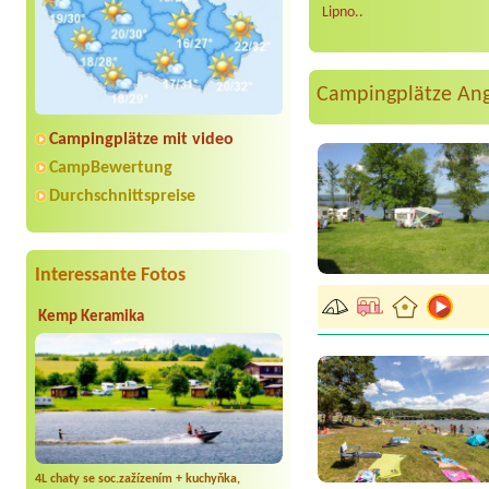
Lipno..
Campingplätze An
Campingplätze mit video
CampBewertung
Durchschnittspreise
Interessante Fotos
Kemp Keramika
4L chaty se soc.zažízením + kuchyňka,